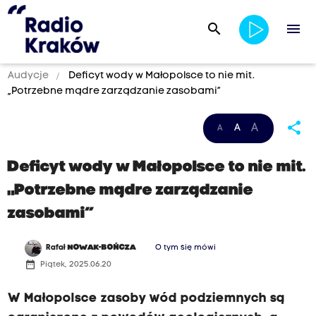
search
menu
Audycje
Deficyt wody w Małopolsce to nie mit.
„Potrzebne mądre zarządzanie zasobami”
share
A
A
A
Deficyt wody w Małopolsce to nie mit.
„Potrzebne mądre zarządzanie
zasobami”
Rafał
NOWAK-BOŃCZA
O tym się mówi
date_range
Piątek, 2025.06.20
W Małopolsce zasoby wód podziemnych są