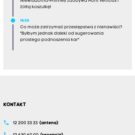
Niewiadoma-Phinney zdobywa Mont Ventoux i
żółtą koszulkę!
18:08
Co może zatrzymać przestępstwa z nienawiści?
"Byłbym jednak daleki od sugerowania
prostego podnoszenia kar"
KONTAKT
phone
12 200 33 33
(antena)
phone