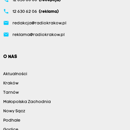
12 630 60 00
(recepcja)
phone
12 630 62 06
(reklama)
email
redakcja@radiokrakow.pl
email
reklama@radiokrakow.pl
O NAS
Aktualności
Kraków
Tarnów
Małopolska Zachodnia
Nowy Sącz
Podhale
Gorlice