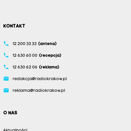
KONTAKT
phone
12 200 33 33
(antena)
phone
12 630 60 00
(recepcja)
phone
12 630 62 06
(reklama)
email
redakcja@radiokrakow.pl
email
reklama@radiokrakow.pl
O NAS
Aktualności