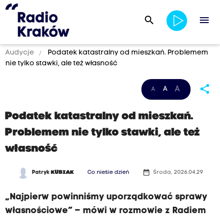
search
menu
Audycje
Podatek katastralny od mieszkań. Problemem
nie tylko stawki, ale też własność
share
A
A
A
Podatek katastralny od mieszkań.
Problemem nie tylko stawki, ale też
własność
date_range
Patryk
KUBIAK
Co niesie dzień
Środa, 2026.04.29
„Najpierw powinniśmy uporządkować sprawy
własnościowe” – mówi w rozmowie z Radiem