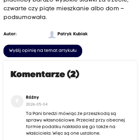
płaciłoby bardzo wysokie stawki za trzecie,
czwarte czy piąte mieszkanie albo dom –
podsumowała.
Autor:
Patryk Kubiak
Wyślij opinię na temat artykułu
Komentarze (2)
Różny
R
2026-05-04
Ta Pani bredzi mówiąc że przeszkodą są
sprawy własnościowe. Przecież przy obecnej
formie podatku nakłada się go także na
właściciela. Więc są one ustalone.