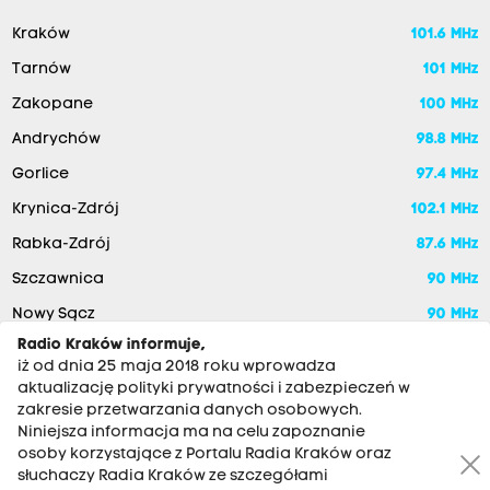
Kraków
101.6 MHz
Tarnów
101 MHz
Zakopane
100 MHz
Andrychów
98.8 MHz
Gorlice
97.4 MHz
Krynica-Zdrój
102.1 MHz
Rabka-Zdrój
87.6 MHz
Szczawnica
90 MHz
Nowy Sącz
90 MHz
Radio Kraków informuje,
iż od dnia 25 maja 2018 roku wprowadza
aktualizację polityki prywatności i zabezpieczeń w
zakresie przetwarzania danych osobowych.
Niniejsza informacja ma na celu zapoznanie
osoby korzystające z Portalu Radia Kraków oraz
słuchaczy Radia Kraków ze szczegółami