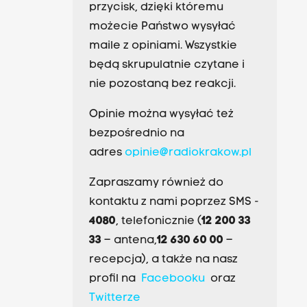
przycisk, dzięki któremu
możecie Państwo wysyłać
maile z opiniami. Wszystkie
będą skrupulatnie czytane i
nie pozostaną bez reakcji.
Opinie można wysyłać też
bezpośrednio na
adres
opinie@radiokrakow.pl
Zapraszamy również do
kontaktu z nami poprzez SMS -
4080
, telefonicznie (
12 200 33
33
– antena,
12 630 60 00
–
recepcja), a także na nasz
profil na
Facebooku
oraz
Twitterze