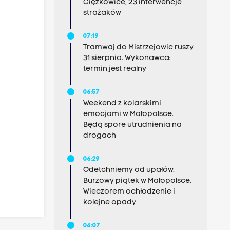
Ciężkowice, 23 interwencje
strażaków
07:19
Tramwaj do Mistrzejowic ruszy
31 sierpnia. Wykonawca:
termin jest realny
06:57
Weekend z kolarskimi
emocjami w Małopolsce.
Będą spore utrudnienia na
drogach
06:29
Odetchniemy od upałów.
Burzowy piątek w Małopolsce.
Wieczorem ochłodzenie i
kolejne opady
06:07