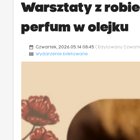
Warsztaty z robi
perfum w olejku
date_range
Czwartek, 2026.05.14 08:45
( Edytowany Czwarte
money
Wydarzenie biletowane