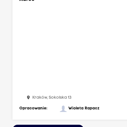
place
Kraków, Sokolska 13
Opracowanie:
Wioleta Rapacz