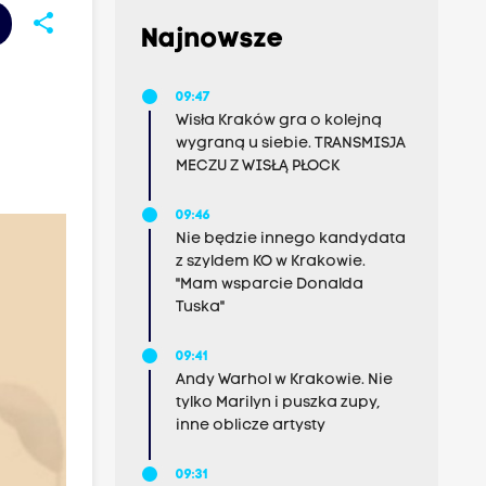
share
Najnowsze
09:47
Wisła Kraków gra o kolejną
wygraną u siebie. TRANSMISJA
MECZU Z WISŁĄ PŁOCK
09:46
Nie będzie innego kandydata
z szyldem KO w Krakowie.
"Mam wsparcie Donalda
Tuska"
09:41
Andy Warhol w Krakowie. Nie
tylko Marilyn i puszka zupy,
inne oblicze artysty
09:31