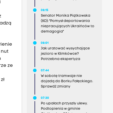
i
08:15
Senator Monika Piątkowska
z
(KO): "Pomysł deportowania
wadzą
niepracujących Ukraińców to
demagogia"
08:01
ienie
Jak uratować wysychające
 nut
jezioro w Klimkówce?
h
Potrzebna ekspertyza
rze ze
07:44
W sobotę tramwaje nie
 zł
dojadą do Borku Fałęckiego.
Sprawdź zmiany
07:30
Po upałach przyszły ulewy.
Podtopienia w gminie