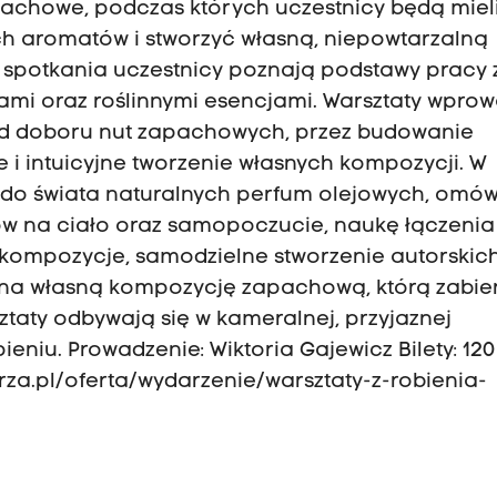
achowe, podczas których uczestnicy będą miel
ych aromatów i stworzyć własną, niepowtarzalną
spotkania uczestnicy poznają podstawy pracy 
cami oraz roślinnymi esencjami. Warsztaty wpro
 doboru nut zapachowych, przez budowanie
i intuicyjne tworzenie własnych kompozycji. W
do świata naturalnych perfum olejowych, omów
ków na ciało oraz samopoczucie, naukę łączenia
kompozycje, samodzielne stworzenie autorskic
ona własną kompozycję zapachową, którą zabie
taty odbywają się w kameralnej, przyjaznej
ieniu. Prowadzenie: Wiktoria Gajewicz Bilety: 120
orza.pl/oferta/wydarzenie/warsztaty-z-robienia-