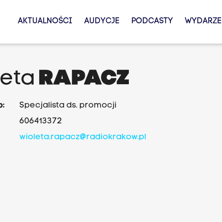
AKTUALNOŚCI
AUDYCJE
PODCASTY
WYDARZE
leta
RAPACZ
o:
Specjalista ds. promocji
606413372
wioleta.rapacz@radiokrakow.pl