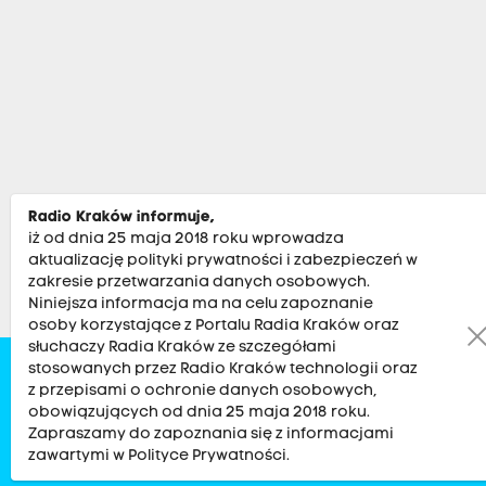
Radio Kraków informuje,
iż od dnia 25 maja 2018 roku wprowadza
aktualizację polityki prywatności i zabezpieczeń w
zakresie przetwarzania danych osobowych.
Niniejsza informacja ma na celu zapoznanie
osoby korzystające z Portalu Radia Kraków oraz
słuchaczy Radia Kraków ze szczegółami
stosowanych przez Radio Kraków technologii oraz
Zobacz
Kultura
Sport
Muzyka
Audycje
Po
z przepisami o ochronie danych osobowych,
obowiązujących od dnia 25 maja 2018 roku.
Zapraszamy do zapoznania się z informacjami
RADIO KRAKÓW SA. Aleja Juliusza Słowackiego 22, 30-007
zawartymi w Polityce Prywatności.