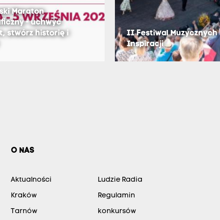
ski Maraton
ficzny - uchwyć
 stwórz historię i
II Festiwal Muzycznych
Inspiracji
O NAS
Aktualności
Ludzie Radia
Kraków
Regulamin
Tarnów
konkursów