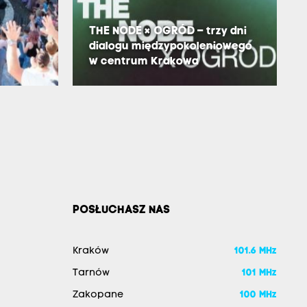
THE NODE × OGRÓD – trzy dni
dialogu międzypokoleniowego
w centrum Krakowa
POSŁUCHASZ NAS
Kraków
101.6 MHz
Tarnów
101 MHz
Zakopane
100 MHz