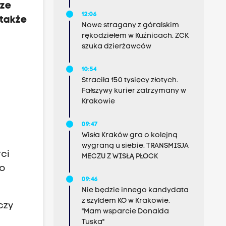
cze
12:06
 także
Nowe stragany z góralskim
rękodziełem w Kuźnicach. ZCK
szuka dzierżawców
10:54
Straciła 150 tysięcy złotych.
Fałszywy kurier zatrzymany w
Krakowie
09:47
Wisła Kraków gra o kolejną
wygraną u siebie. TRANSMISJA
ci
MECZU Z WISŁĄ PŁOCK
mo
09:46
Nie będzie innego kandydata
z szyldem KO w Krakowie.
czy
"Mam wsparcie Donalda
Tuska"