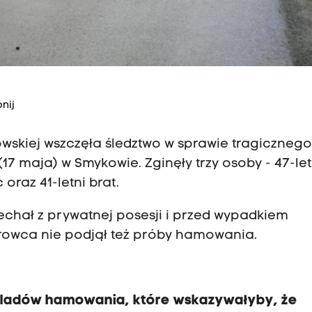
nij
skiej wszczęła śledztwo w sprawie tragiczneg
17 maja) w Smykowie. Zginęły trzy osoby - 47-let
 oraz 41-letni brat.
jechał z prywatnej posesji i przed wypadkiem
erowca nie podjął też próby hamowania.
 śladów hamowania, które wskazywałyby, że