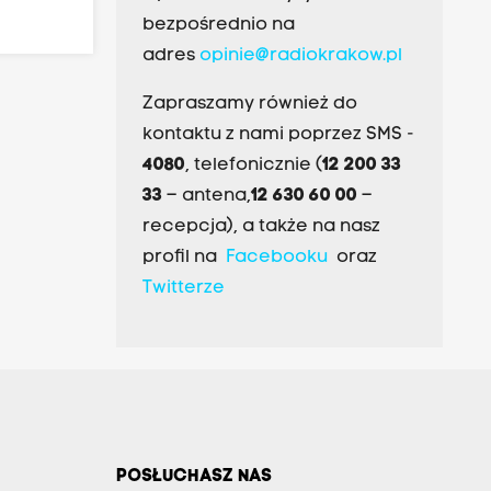
bezpośrednio na
adres
opinie@radiokrakow.pl
Zapraszamy również do
kontaktu z nami poprzez SMS -
4080
, telefonicznie (
12 200 33
33
– antena,
12 630 60 00
–
recepcja), a także na nasz
profil na
Facebooku
oraz
Twitterze
POSŁUCHASZ NAS