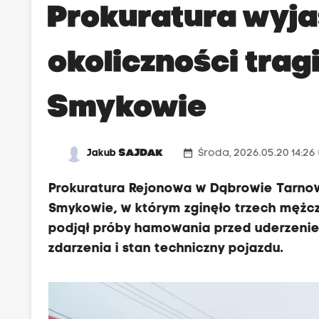
Prokuratura wyja
okoliczności tra
Smykowie
date_range
Jakub
SAJDAK
Środa, 2026.05.20 14:26
Prokuratura Rejonowa w Dąbrowie Tarnow
Smykowie, w którym zginęło trzech mężczyz
podjął próby hamowania przed uderzeni
zdarzenia i stan techniczny pojazdu.