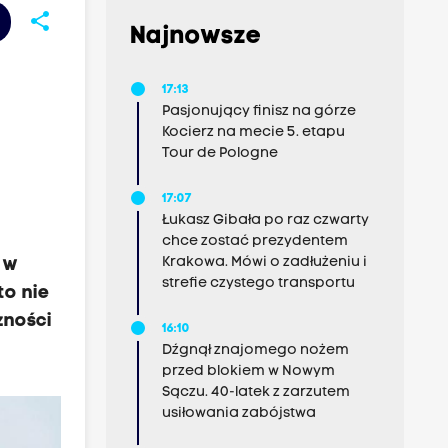
share
Najnowsze
17:13
Pasjonujący finisz na górze
Kocierz na mecie 5. etapu
Tour de Pologne
17:07
Łukasz Gibała po raz czwarty
chce zostać prezydentem
Krakowa. Mówi o zadłużeniu i
 w
strefie czystego transportu
to nie
zności
16:10
Dźgnął znajomego nożem
przed blokiem w Nowym
Sączu. 40-latek z zarzutem
usiłowania zabójstwa