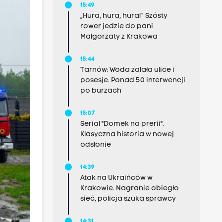
15:49
„Hura, hura, hura!” Szósty
rower jedzie do pani
Małgorzaty z Krakowa
15:44
Tarnów: Woda zalała ulice i
posesje. Ponad 50 interwencji
po burzach
15:07
Serial "Domek na prerii".
Klasyczna historia w nowej
odsłonie
14:39
Atak na Ukraińców w
Krakowie. Nagranie obiegło
sieć, policja szuka sprawcy
14:31