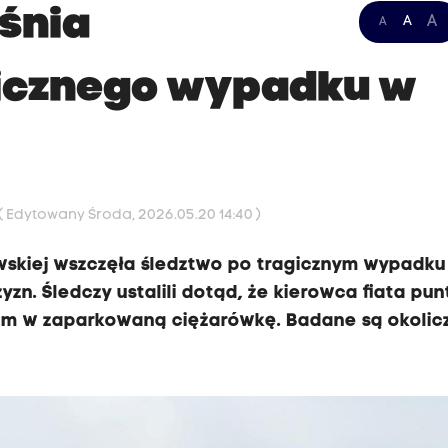
śnia
A
A
A
gicznego wypadku w
( Edytowany Środa, 2026.05.20 14:40 )
skiej wszczęła śledztwo po tragicznym wypadku
n. Śledczy ustalili dotąd, że kierowca fiata pun
em w zaparkowaną ciężarówkę. Badane są okolic