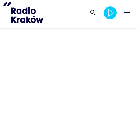
search
menu