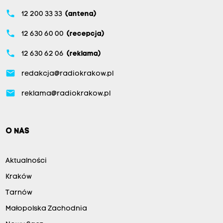
phone
12 200 33 33
(antena)
phone
12 630 60 00
(recepcja)
phone
12 630 62 06
(reklama)
email
redakcja@radiokrakow.pl
email
reklama@radiokrakow.pl
O NAS
Aktualności
Kraków
Tarnów
Małopolska Zachodnia