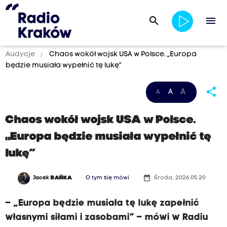
search
menu
Audycje
Chaos wokół wojsk USA w Polsce. „Europa
będzie musiała wypełnić tę lukę”
share
A
A
A
Chaos wokół wojsk USA w Polsce.
„Europa będzie musiała wypełnić tę
lukę”
date_range
Jacek
BAŃKA
O tym się mówi
Środa, 2026.05.20
– „Europa będzie musiała tę lukę zapełnić
własnymi siłami i zasobami” – mówi w Radiu