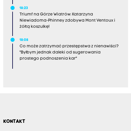
18:23
Triumf na Górze Wiatrów: Katarzyna
Niewiadoma-Phinney zdobywa Mont Ventoux i
żółtą koszulkę!
18:08
Co może zatrzymać przestępstwa z nienawiści?
"Byłbym jednak daleki od sugerowania
prostego podnoszenia kar"
KONTAKT