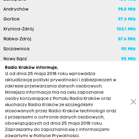
Andrychów
98.8 MHz
Gorlice
97.4 MHz
Krynica-Zdrój
102.1 MHz
Rabka-Zdrój
87.6 MHz
Szczawnica
90 MHz
Nowy Sącz
90 MHz
Radio Kraków informuje,
iż od dnia 25 maja 2018 roku wprowadza
aktualizację polityki prywatności i zabezpieczeń w
zakresie przetwarzania danych osobowych.
Niniejsza informacja ma na celu zapoznanie
osoby korzystające z Portalu Radia Kraków oraz
słuchaczy Radia Kraków ze szczegółami
stosowanych przez Radio Kraków technologii oraz
RADIO KRAKÓW SA. Aleja Juliusza Słowackiego 22, 30-007
z przepisami o ochronie danych osobowych,
Kraków
obowiązujących od dnia 25 maja 2018 roku.
Zapraszamy do zapoznania się z informacjami
Antena: 12 200 33 33
zawartymi w Polityce Prywatności.