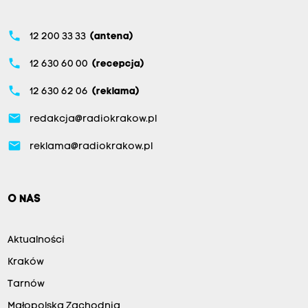
phone
12 200 33 33
(antena)
phone
12 630 60 00
(recepcja)
phone
12 630 62 06
(reklama)
email
redakcja@radiokrakow.pl
email
reklama@radiokrakow.pl
O NAS
Aktualności
Kraków
Tarnów
Małopolska Zachodnia