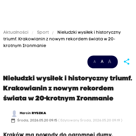
Aktualności
Sport
Nieludzki wysiłek i historyczny
triumf. Krakowianin z nowym rekordem świata w 20-
krotnym Ironmanie
share
A
A
A
Nieludzki wysiłek i historyczny triumf.
Krakowianin z nowym rekordem
świata w 20-krotnym Ironmanie
Marcin
RYSZKA
date_range
Środa, 2026.05.20 09:15
( Edytowany Środa, 2026.05.20 09:19 )
Kraków ma powody do ogromnej dumy.