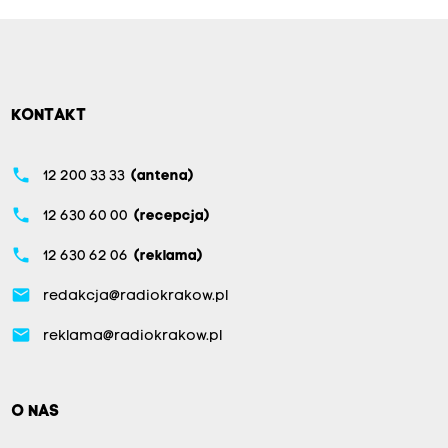
KONTAKT
phone
12 200 33 33
(antena)
phone
12 630 60 00
(recepcja)
phone
12 630 62 06
(reklama)
email
redakcja@radiokrakow.pl
email
reklama@radiokrakow.pl
O NAS