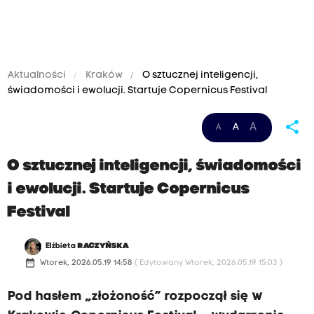
Aktualności
Kraków
O sztucznej inteligencji,
świadomości i ewolucji. Startuje Copernicus Festival
share
A
A
A
O sztucznej inteligencji, świadomości
i ewolucji. Startuje Copernicus
Festival
Elżbieta
RACZYŃSKA
date_range
Wtorek, 2026.05.19 14:58
( Edytowany Wtorek, 2026.05.19 15:03 )
Pod hasłem „złożoność” rozpoczął się w