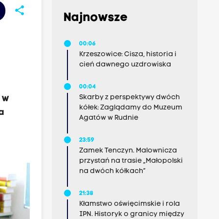
share
Najnowsze
00:06
Krzeszowice: Cisza, historia i
cień dawnego uzdrowiska
00:04
Skarby z perspektywy dwóch
 w
kółek: Zaglądamy do Muzeum
a
Agatów w Rudnie
23:59
Zamek Tenczyn. Malownicza
przystań na trasie „Małopolski
na dwóch kółkach”
21:38
Kłamstwo oświęcimskie i rola
IPN. Historyk o granicy między