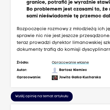
granice, potrafić je wyraźnie sta
Bo problemem jest czasami to, że
sami nieświadomie tę przemoc dal
Rozpoczęcie rozmowy z młodzieżą ich języ
sprawie nic nie jest jeszcze przesądzon
teraz prowadzi dyrektor limanowskiej sz
dokumenty trafią do komisji dyscyplinarn
Źródło:
Opracowanie własne
Autor:
Bartosz Niemiec
Opracowanie:
Jowita Gałka-Kucharska
Wyślij opinię na temat artykułu