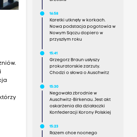
16:58
Karetki utknęły w korkach.
Nowa podstacja pogotowia w
Nowym Sączu dopiero w
przyszłym roku
15:41
Grzegorz Braun usłyszy
zniów.
prokuratorskie zarzuty.
i
Chodzi o słowa o Auschwitz
cja
15:30
Negowała zbrodnie w
którzy
Auschwitz-Birkenau. Jest akt
oskarżenia dla działaczki
Konfederacji Korony Polskiej
15:23
Razem chce nocnego