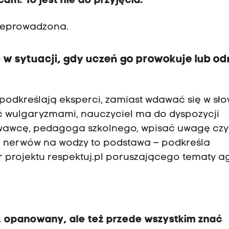
am. To jest nie do przyjęcia.
rzeprowadzona.
w sytuacji, gdy uczeń go prowokuje lub od
k podkreślają eksperci, zamiast wdawać się w sł
ć wulgaryzmami, nauczyciel ma do dyspozycji
wawcę, pedagoga szkolnego, wpisać uwagę czy
e nerwów na wodzy to podstawa – podkreśla
r projektu respektuj.pl poruszającego tematy ag
, opanowany, ale też przede wszystkim znać