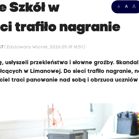
e Szkół w
A
A
A
ci trafiło nagranie
:47
( Edytowany Wtorek, 2026.05.19 16:51 )
usłyszeli przekleństwa i słowne groźby. Skandal
łcących w Limanowej. Do sieci trafiło nagranie, n
ciel traci panowanie nad sobą i obrzuca uczniów