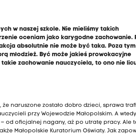
ch w naszej szkole. Nie mieliśmy takich
arzenie oceniam jako karygodne zachowanie. 
eakcja absolutnie nie może być taka. Poza ty
rą młodzież. Być może jakieś prowokacyjne
 takie zachowanie nauczyciela, to ono nie licu
 że naruszone zostało dobro dzieci, sprawa traf
auczycieli przy Wojewodzie Małopolskim. A wted
d oficjalnej nagany, aż po utratę pracy. Ale t
także Małopolskie Kuratorium Oświaty. Jak zapo