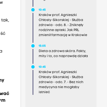
 w
10:45
Kraków prof. Agnieszki
 tak,
Chłosty-Sikorskiej - Służba
zdrowia - odc. 8. - Zniknęły
rodzinne apteki. Jak PRL
ość
zmienił farmację w Krakowie
15:05
la
Dieta a zdrowa skóra. Fakty,
mity i to, co naprawdę działa
10:45
Kraków prof. Agnieszki
Chłosty-Sikorskiej - Służba
my
zdrowia - odc. 7. - Bez nich
medycyna nie mogłaby
istnieć
ować
tym