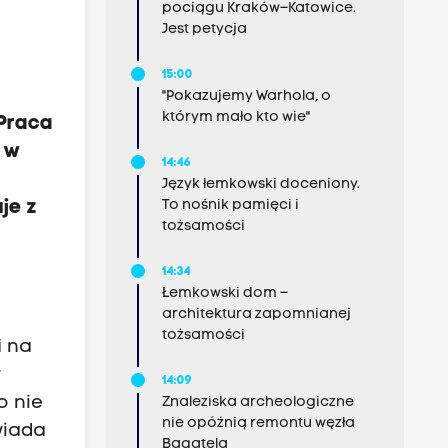
pociągu Kraków–Katowice.
Jest petycja
15:00
"Pokazujemy Warhola, o
którym mało kto wie"
Praca
m w
14:46
Język łemkowski doceniony.
je z
To nośnik pamięci i
tożsamości
14:34
Łemkowski dom –
architektura zapomnianej
tożsamości
i na
y
14:09
o nie
Znaleziska archeologiczne
nie opóźnią remontu węzła
wiada
Bagatela