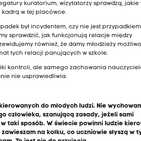
egatury kuratorium, wizytatorzy sprawdzą, jakie
 kadrą w tej placówce.
ypadek był incydentem, czy nie jest przypadkiem
imy sprawdzić, jak funkcjonują relacje między
Przewidujemy również, że damy młodzieży możliw
t tych relacji panujących w szkole.
niki kontroli, ale samego zachowania nauczycie
ie nie usprawiedliwia.
ów kierowanych do młodych ludzi. Nie wychowa
o człowieka, szanującą zasady, jeżeli sami
w taki sposób. W świecie powinni ludzie kier
y zawieszam na kołku, co uczniowie słyszą w 