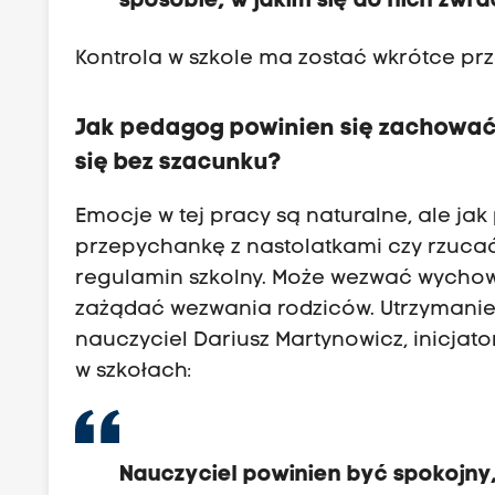
sposobie, w jakim się do nich zwrac
Kontrola w szkole ma zostać wkrótce p
J
ak pedagog powinien się zachować 
się bez szacunku?
Emocje w tej pracy są naturalne, ale ja
przepychankę z nastolatkami czy rzuca
regulamin szkolny. Może wezwać wycho
zażądać wezwania rodziców. Utrzymani
nauczyciel Dariusz Martynowicz, inicjato
w szkołach:
Nauczyciel powinien być spokojny