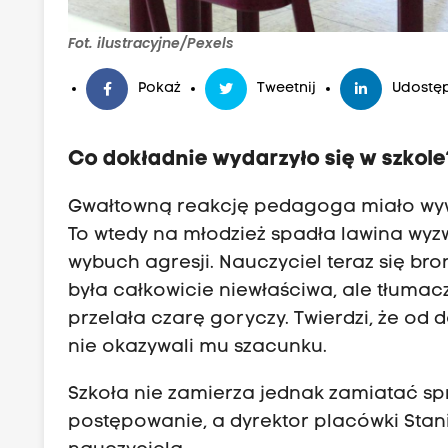
Fot. ilustracyjne/Pexels
Pokaż
Tweetnij
Udostęp
Co dokładnie wydarzyło się w szkole
Gwałtowną reakcję pedagoga miało wywo
To wtedy na młodzież spadła lawina wyzwi
wybuch agresji. Nauczyciel teraz się bro
była całkowicie niewłaściwa, ale tłumaczy
przelała czarę goryczy. Twierdzi, że od 
nie okazywali mu szacunku.
Szkoła nie zamierza jednak zamiatać s
postępowanie, a dyrektor placówki Sta