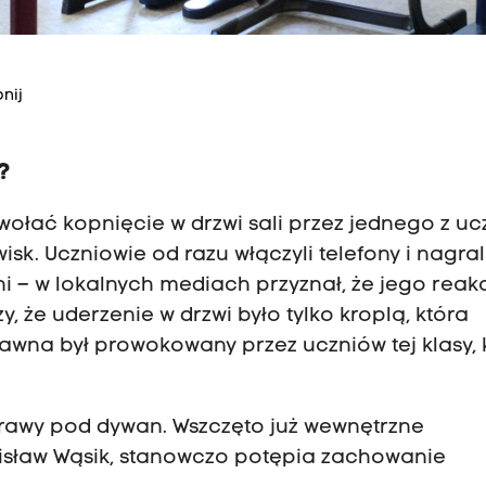
nij
?
łać kopnięcie w drzwi sali przez jednego z uc
sk. Uczniowie od razu włączyli telefony i nagral
ni – w lokalnych mediach przyznał, że jego reak
, że uderzenie w drzwi było tylko kroplą, która
dawna był prowokowany przez uczniów tej klasy, 
prawy pod dywan. Wszczęto już wewnętrzne
nisław Wąsik, stanowczo potępia zachowanie