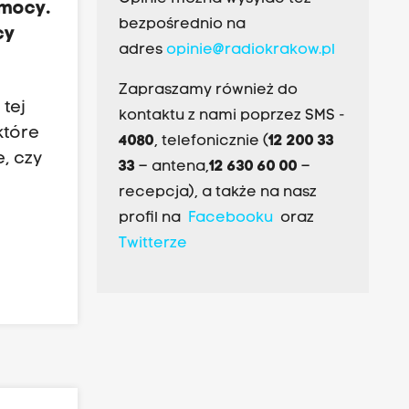
emocy.
bezpośrednio na
cy
adres
opinie@radiokrakow.pl
Zapraszamy również do
tej
kontaktu z nami poprzez SMS -
które
4080
, telefonicznie (
12 200 33
, czy
33
– antena,
12 630 60 00
–
recepcja), a także na nasz
profil na
Facebooku
oraz
Twitterze