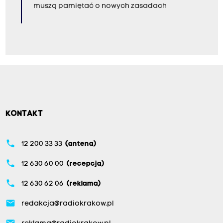
muszą pamiętać o nowych zasadach
KONTAKT
phone
12 200 33 33
(antena)
phone
12 630 60 00
(recepcja)
phone
12 630 62 06
(reklama)
email
redakcja@radiokrakow.pl
email