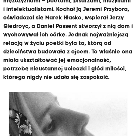
mężczyznami – poetami, pisarzami, muzykami
i intelektualistami. Kochał ją Jeremi Przybora,
oświadczał się Marek Hłasko, wspierał Jerzy
Giedroyc, a Daniel Passent stworzył z nią dom i
wychowywał ich córkę. Jednak najważniejszą
relacją w życiu poetki była ta, którą od
dzieciństwa budowała z ojcem. To właśnie ona
miała ukształtować jej emocjonalność,
potrzebę nieustannej ucieczki i głód miłości,
którego nigdy nie udało się zaspokoić.