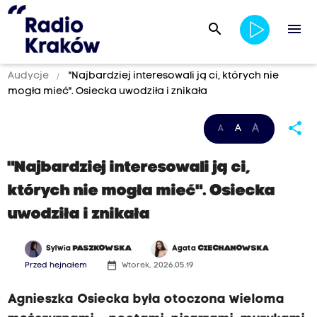
search
menu
Audycje
"Najbardziej interesowali ją ci, których nie
mogła mieć". Osiecka uwodziła i znikała
share
A
A
A
"Najbardziej interesowali ją ci,
których nie mogła mieć". Osiecka
uwodziła i znikała
Sylwia
PASZKOWSKA
Agata
CIECHANOWSKA
date_range
Przed hejnałem
Wtorek, 2026.05.19
Agnieszka Osiecka była otoczona wieloma