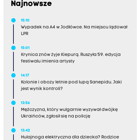
Najnowsze
15:10
Wypadek na A4 w Jodłówce. Na miejscu lądował
LPR
15:01
Krynica znów żyje Kiepurą. Ruszyła 59. edycja
festiwalu imienia artysty
14:17
Kolonie i obozy letnie pod lupą Sanepidu. Jaki
jest wynik kontroli?
13:56
Mężczyzna, który wulgarnie wyzywał dwójkę
Ukraińców, zgłosił się na policję
13:42
Hulajnoga elektryczna dla dziecka? Rodzice