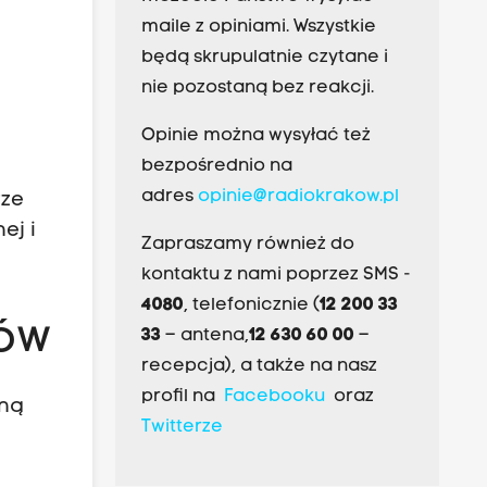
maile z opiniami. Wszystkie
będą skrupulatnie czytane i
nie pozostaną bez reakcji.
Opinie można wysyłać też
bezpośrednio na
adres
opinie@radiokrakow.pl
rze
ej i
Zapraszamy również do
kontaktu z nami poprzez SMS -
4080
, telefonicznie (
12 200 33
gów
33
– antena,
12 630 60 00
–
recepcja), a także na nasz
profil na
Facebooku
oraz
wną
Twitterze