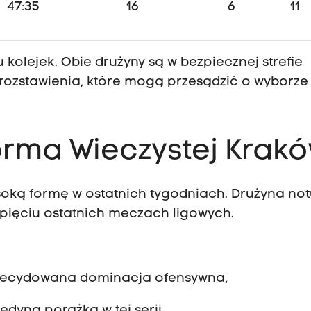
47:35
16
6
11
 kolejek. Obie drużyny są w bezpiecznej strefie
 rozstawienia, które mogą przesądzić o wyborze
forma Wieczystej Krak
oką formę w ostatnich tygodniach. Drużyna not
 pięciu ostatnich meczach ligowych.
: zdecydowana dominacja ofensywna,
edyna porażka w tej serii,