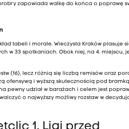
Chrobry zapowiada walkę do końca o poprawę s
yn
ad tabeli i morale. Wieczysta Kraków plasuje si
h w 33 spotkaniach. Obok niej, na 4. miejscu, j
tw (16), lecz różnią się liczbą remisów oraz por
zą ofensywą i wyższą skutecznością pod bramk
 ma pewny udział w barażach i celem jest popra
 walczyć o najwyższy możliwy rozstaw w decyduj
tclic 1. Ligi przed