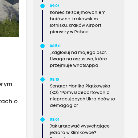
09:01
Koniec ze zdejmowaniem
butów na krakowskim
lotnisku. Kraków Airport
pierwszy w Polsce
08:54
„Zagłosuj na mojego psa”.
Uwaga na oszustwo, które
przejmuje WhatsAppa
08:15
brym
Senator Monika Piątkowska
(KO): "Pomysł deportowania
niepracujących Ukraińców to
ażach o
demagogia"
08:01
Jak uratować wysychające
jezioro w Klimkówce?