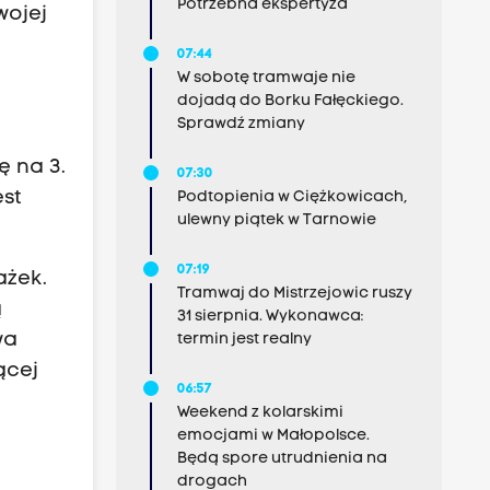
Potrzebna ekspertyza
wojej
07:44
W sobotę tramwaje nie
dojadą do Borku Fałęckiego.
Sprawdź zmiany
ę na 3.
07:30
est
Podtopienia w Ciężkowicach,
ulewny piątek w Tarnowie
07:19
ażek.
Tramwaj do Mistrzejowic ruszy
ą
31 sierpnia. Wykonawca:
wa
termin jest realny
ącej
06:57
Weekend z kolarskimi
emocjami w Małopolsce.
Będą spore utrudnienia na
drogach