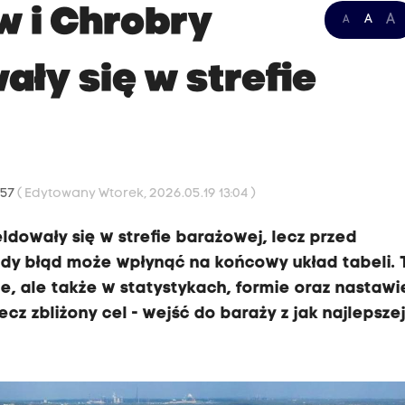
 i Chrobry
A
A
A
ły się w strefie
:57
( Edytowany Wtorek, 2026.05.19 13:04 )
dowały się w strefie barażowej, lecz przed
y błąd może wpłynąć na końcowy układ tabeli. 
ie, ale także w statystykach, formie oraz nastawi
cz zbliżony cel - wejść do baraży z jak najlepsze