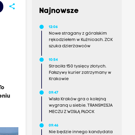
share
Najnowsze
12:06
Nowe stragany z góralskim
rękodziełem w Kuźnicach. ZCK
szuka dzierżawców
10:54
Straciła 150 tysięcy złotych.
Fałszywy kurier zatrzymany w
Krakowie
To
09:47
eniu
Wisła Kraków gra o kolejną
j
wygraną u siebie. TRANSMISJA
MECZU Z WISŁĄ PŁOCK
09:46
Nie będzie innego kandydata