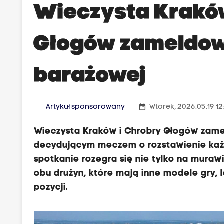
Wieczysta Kraków
Głogów zameldowa
barażowej
date_range
Artykuł sponsorowany
Wtorek, 2026.05.19 12
Wieczysta Kraków i Chrobry Głogów zamel
decydującym meczem o rozstawienie każd
spotkanie rozegra się nie tylko na muraw
obu drużyn, które mają inne modele gry, le
pozycji.