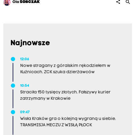
search
share
Ola
SOBCZAK
Najnowsze
12:06
Nowe stragany z góralskim rękodziełem w
Kuźnicach. ZCK szuka dzierżawców
10:54
Straciła 150 tysięcy złotych. Fałszywy kurier
zatrzymany w Krakowie
09:47
Wisła Kraków gra o kolejną wygraną u siebie.
TRANSMISJA MECZU Z WISŁĄ PŁOCK