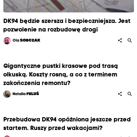
DK94 będzie szersza i bezpieczniejsza. Jest
pozwolenie na rozbudowę drogi
search
share
Ola
SOBCZAK
Gigantyczne pustki krasowe pod trasą
olkuską. Koszty rosną, a co z terminem
zakończenia remontu?
search
share
Natalia
FELUŚ
Przebudowa DK94 opóźniona jeszcze przed
startem. Ruszy przed wakacjami?