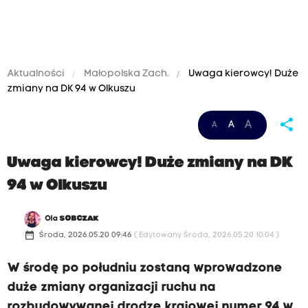
Aktualności
Małopolska Zach.
Uwaga kierowcy! Duże
zmiany na DK 94 w Olkuszu
share
A
A
A
Uwaga kierowcy! Duże zmiany na DK
94 w Olkuszu
Ola
SOBCZAK
date_range
Środa, 2026.05.20 09:46
( Edytowany Środa, 2026.05.20 10:04 )
W środę po południu zostaną wprowadzone
duże zmiany organizacji ruchu na
rozbudowywanej drodze krajowej numer 94 w