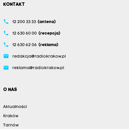
KONTAKT
phone
12 200 33 33
(antena)
phone
12 630 60 00
(recepcja)
phone
12 630 62 06
(reklama)
email
redakcja@radiokrakow.pl
email
reklama@radiokrakow.pl
O NAS
Aktualności
Kraków
Tarnów