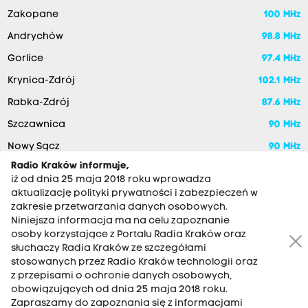
Zakopane
100 MHz
Andrychów
98.8 MHz
Gorlice
97.4 MHz
Krynica-Zdrój
102.1 MHz
Rabka-Zdrój
87.6 MHz
Szczawnica
90 MHz
Nowy Sącz
90 MHz
Radio Kraków informuje,
iż od dnia 25 maja 2018 roku wprowadza
aktualizację polityki prywatności i zabezpieczeń w
zakresie przetwarzania danych osobowych.
Niniejsza informacja ma na celu zapoznanie
osoby korzystające z Portalu Radia Kraków oraz
słuchaczy Radia Kraków ze szczegółami
stosowanych przez Radio Kraków technologii oraz
RADIO KRAKÓW SA. Aleja Juliusza Słowackiego 22, 30-007
z przepisami o ochronie danych osobowych,
Kraków
obowiązujących od dnia 25 maja 2018 roku.
Antena: 12 200 33 33
Zapraszamy do zapoznania się z informacjami