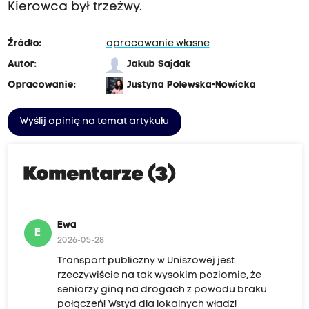
Kierowca był trzeźwy.
Źródło:
opracowanie własne
Autor:
Jakub Sajdak
Opracowanie:
Justyna Polewska-Nowicka
Wyślij opinię na temat artykułu
Komentarze (3)
Ewa
E
2026-05-28
Transport publiczny w Uniszowej jest
rzeczywiście na tak wysokim poziomie, że
seniorzy giną na drogach z powodu braku
połączeń! Wstyd dla lokalnych władz!