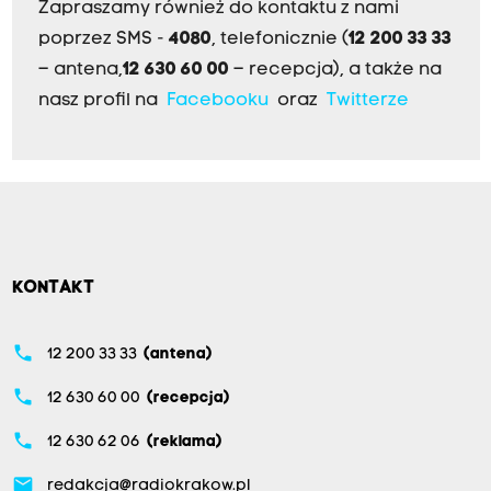
Zapraszamy również do kontaktu z nami
poprzez SMS -
4080
, telefonicznie (
12 200 33 33
– antena,
12 630 60 00
– recepcja), a także na
nasz profil na
Facebooku
oraz
Twitterze
KONTAKT
phone
12 200 33 33
(antena)
phone
12 630 60 00
(recepcja)
phone
12 630 62 06
(reklama)
email
redakcja@radiokrakow.pl