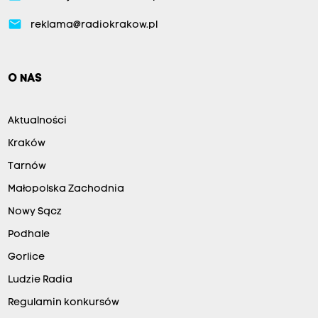
email
reklama@radiokrakow.pl
O NAS
Aktualności
Kraków
Tarnów
Małopolska Zachodnia
Nowy Sącz
Podhale
Gorlice
Ludzie Radia
Regulamin konkursów