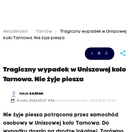
Aktualności
Tarnów
Tragiczny wypadek w Uniszowej
koło Tarnowa. Nie żyje piesza
share
A
A
A
Tragiczny wypadek w Uniszowej koło
Tarnowa. Nie żyje piesza
Jakub
SAJDAK
date_range
Środa, 2026.05.27 11:56
( Edytowany Środa, 2026.05.27 12:01 )
Nie żyje piesza potrącona przez samochód
osobowy w Uniszowej koło Tarnowa. Do
wypadku doszło na drodze lokalnej. Zarówno