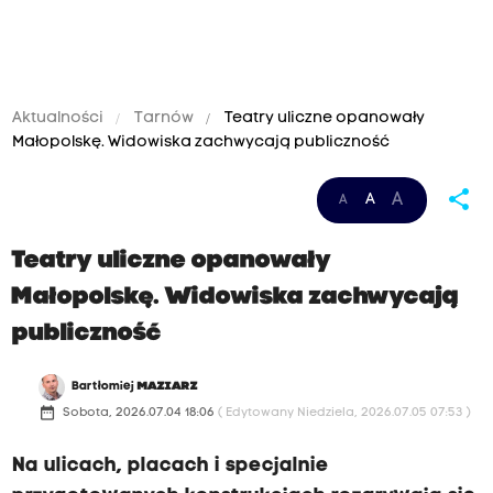
Aktualności
Tarnów
Teatry uliczne opanowały
Małopolskę. Widowiska zachwycają publiczność
share
A
A
A
Teatry uliczne opanowały
Małopolskę. Widowiska zachwycają
publiczność
Bartłomiej
MAZIARZ
date_range
Sobota, 2026.07.04 18:06
( Edytowany Niedziela, 2026.07.05 07:53 )
Na ulicach, placach i specjalnie