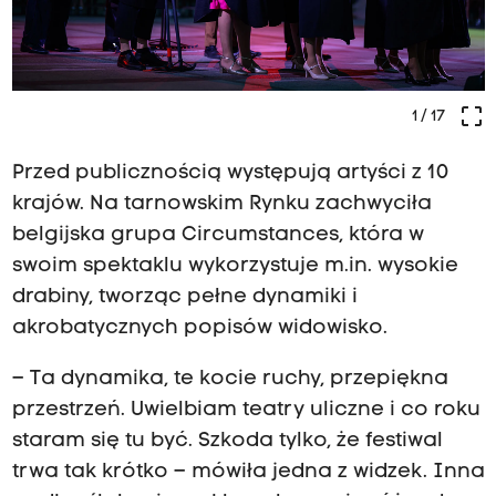
crop_free
1
/ 17
Przed publicznością występują artyści z 10
krajów. Na tarnowskim Rynku zachwyciła
belgijska grupa Circumstances, która w
swoim spektaklu wykorzystuje m.in. wysokie
drabiny, tworząc pełne dynamiki i
akrobatycznych popisów widowisko.
– Ta dynamika, te kocie ruchy, przepiękna
przestrzeń. Uwielbiam teatry uliczne i co roku
staram się tu być. Szkoda tylko, że festiwal
trwa tak krótko – mówiła jedna z widzek. Inna