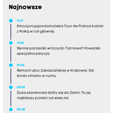
Najnowsze
11:41
Emocjonująca końcówka Tour de France kobiet
z Polką w roli głównej
11:08
Słynne parasolki wrócą do Tarnowa? Powstała
specjalna petycja
10:26
Remont ulicy Zakopiańskiej w Krakowie. Od
środy zmiany w ruchu
09:42
Duża planetoida zbliży się do Ziemi. To jej
najbliższy przelot od wielu lat
09:40