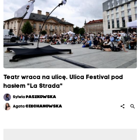
Teatr wraca na ulicę. Ulica Festival pod
hasłem "La Strada"
Sylwia
PASZKOWSKA
search
share
Agata
CIECHANOWSKA