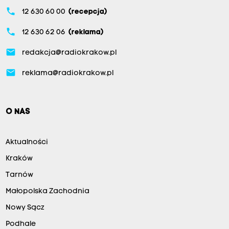
phone
12 630 60 00
(recepcja)
phone
12 630 62 06
(reklama)
email
redakcja@radiokrakow.pl
email
reklama@radiokrakow.pl
O NAS
Aktualności
Kraków
Tarnów
Małopolska Zachodnia
Nowy Sącz
Podhale