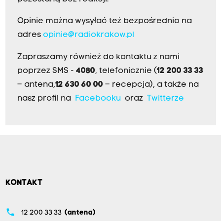
Opinie można wysyłać też bezpośrednio na
adres
opinie@radiokrakow.pl
Zapraszamy również do kontaktu z nami
poprzez SMS -
4080
, telefonicznie (
12 200 33 33
– antena,
12 630 60 00
– recepcja), a także na
nasz profil na
Facebooku
oraz
Twitterze
KONTAKT
phone
12 200 33 33
(antena)