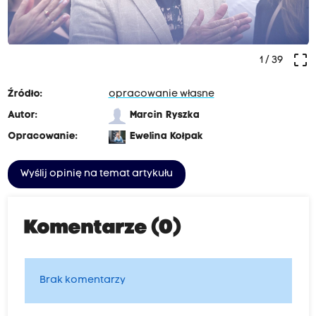
crop_free
1
/ 39
Źródło:
opracowanie własne
Autor:
Marcin Ryszka
Opracowanie:
Ewelina Kołpak
Wyślij opinię na temat artykułu
Komentarze (0)
Brak komentarzy