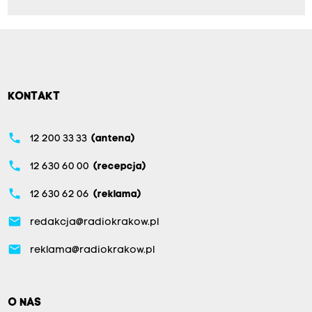
KONTAKT
phone
12 200 33 33
(antena)
phone
12 630 60 00
(recepcja)
phone
12 630 62 06
(reklama)
email
redakcja@radiokrakow.pl
email
reklama@radiokrakow.pl
O NAS