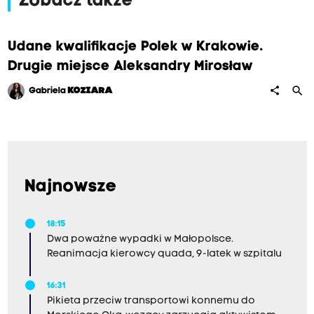
Zobacz także
Udane kwalifikacje Polek w Krakowie.
Drugie miejsce Aleksandry Mirosław
search
share
Gabriela
KOZIARA
Najnowsze
18:15
Dwa poważne wypadki w Małopolsce.
Reanimacja kierowcy quada, 9-latek w szpitalu
16:31
Pikieta przeciw transportowi konnemu do