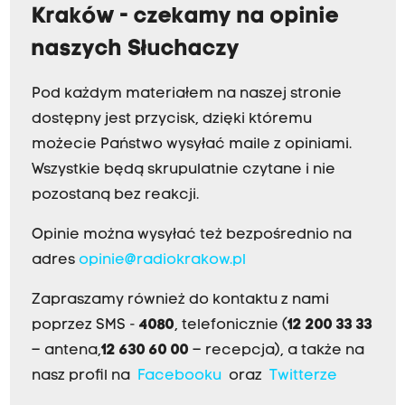
Kraków - czekamy na opinie
naszych Słuchaczy
Pod każdym materiałem na naszej stronie
dostępny jest przycisk, dzięki któremu
możecie Państwo wysyłać maile z opiniami.
Wszystkie będą skrupulatnie czytane i nie
pozostaną bez reakcji.
Opinie można wysyłać też bezpośrednio na
adres
opinie@radiokrakow.pl
Zapraszamy również do kontaktu z nami
poprzez SMS -
4080
, telefonicznie (
12 200 33 33
– antena,
12 630 60 00
– recepcja), a także na
nasz profil na
Facebooku
oraz
Twitterze