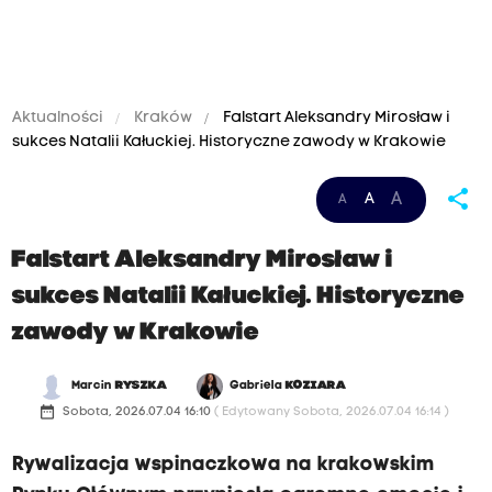
Aktualności
Kraków
Falstart Aleksandry Mirosław i
sukces Natalii Kałuckiej. Historyczne zawody w Krakowie
–
share
A
A
A
T
o
Falstart Aleksandry Mirosław i
j
sukces Natalii Kałuckiej. Historyczne
e
zawody w Krakowie
s
t
Marcin
RYSZKA
Gabriela
KOZIARA
s
date_range
Sobota, 2026.07.04 16:10
( Edytowany Sobota, 2026.07.04 16:14 )
p
Rywalizacja wspinaczkowa na krakowskim
o