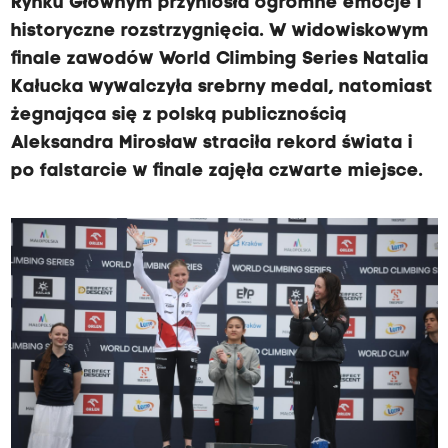
Rynku Głównym przyniosła ogromne emocje i
r
historyczne rozstrzygnięcia. W widowiskowym
t
finale zawodów World Climbing Series Natalia
,
Kałucka wywalczyła srebrny medal, natomiast
t
żegnająca się z polską publicznością
o
Aleksandra Mirosław straciła rekord świata i
j
po falstarcie w finale zajęła czwarte miejsce.
e
s
t
b
r
u
t
a