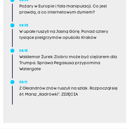
08:54
Pożary w Europie i fala manipulacji. Co jest
prawdą, a co internetowym dymem?
08:35
W upale ruszyli na Jasną Górę. Ponad cztery
tysiące pielgrzymów opuściło Kraków
08:15
Waldemar Żurek: Ziobro może być ciężarem dla
Trumpa. Sprawa Pegasusa przypomina
Watergate
08:11
Z Oleandrów znów ruszyli na szlak. Rozpoczął się
61. Marsz „Kadrówki”. ZDJĘCIA