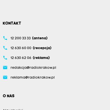
KONTAKT
phone
12 200 33 33
(antena)
phone
12 630 60 00
(recepcja)
phone
12 630 62 06
(reklama)
email
redakcja@radiokrakow.pl
email
reklama@radiokrakow.pl
O NAS