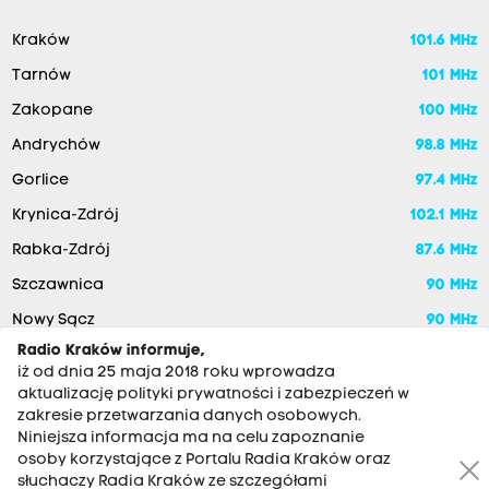
Kraków
101.6 MHz
Tarnów
101 MHz
Zakopane
100 MHz
Andrychów
98.8 MHz
Gorlice
97.4 MHz
Krynica-Zdrój
102.1 MHz
Rabka-Zdrój
87.6 MHz
Szczawnica
90 MHz
Nowy Sącz
90 MHz
Radio Kraków informuje,
iż od dnia 25 maja 2018 roku wprowadza
aktualizację polityki prywatności i zabezpieczeń w
zakresie przetwarzania danych osobowych.
Niniejsza informacja ma na celu zapoznanie
osoby korzystające z Portalu Radia Kraków oraz
słuchaczy Radia Kraków ze szczegółami