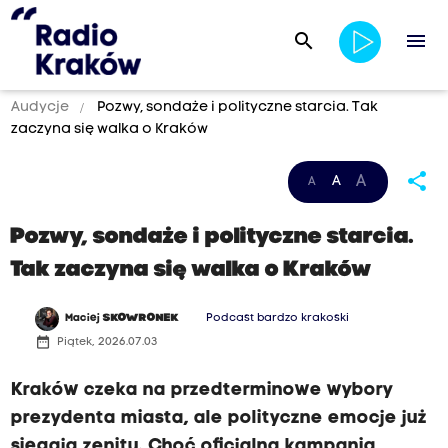
search
menu
Audycje
Pozwy, sondaże i polityczne starcia. Tak
zaczyna się walka o Kraków
share
A
A
A
Pozwy, sondaże i polityczne starcia.
Tak zaczyna się walka o Kraków
Maciej
SKOWRONEK
Podcast bardzo krakoski
date_range
Piątek, 2026.07.03
Kraków czeka na przedterminowe wybory
prezydenta miasta, ale polityczne emocje już
sięgają zenitu. Choć oficjalna kampania