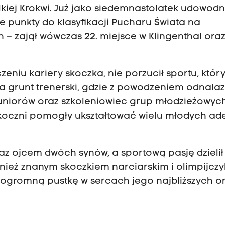
kiej Krokwi. Już jako siedemnastolatek udowodni
 punkty do klasyfikacji Pucharu Świata na
 zajął wówczas 22. miejsce w Klingenthal oraz
eniu kariery skoczka, nie porzucił sportu, któr
a grunt trenerski, gdzie z powodzeniem odnalazł
juniorów oraz szkoleniowiec grup młodzieżowyc
koczni pomogły ukształtować wielu młodych ad
az ojcem dwóch synów, a sportową pasję dzielił
nież znanym skoczkiem narciarskim i olimpijczy
 ogromną pustkę w sercach jego najbliższych o