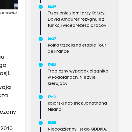
18:39
kanowicz
Trzęsienie ziemi przy Kałuży.
David Amdurer rezygnuje z
funkcji wiceprezesa Cracovii
18:37
Polka trzecia na etapie Tour
de France
ju
 go
17:52
Tragiczny wypadek ciągnika
sji.
w Podolanach. Nie żyje
kierujący
woją
cza
17:10
Kolarski hat-trick Jonathana
Milana!
lczony
15:55
 2010
Niecodzienny list do GDDKiA.