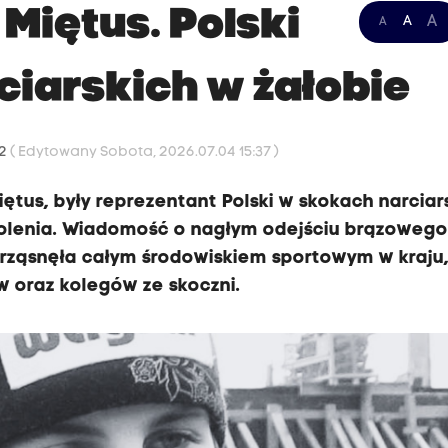
Miętus. Polski
A
A
A
ciarskich w żałobie
32
( Edytowany Sobota, 2026.07.04 15:37 )
ętus, były reprezentant Polski w skokach narciar
olenia. Wiadomość o nagłym odejściu brązoweg
trząsnęła całym środowiskiem sportowym w kraju
 oraz kolegów ze skoczni.