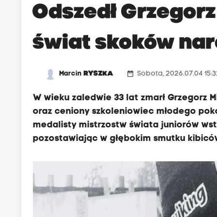
Odszedł Grzegorz 
świat skoków nar
date_range
Marcin
RYSZKA
Sobota, 2026.07.04 15:
W wieku zaledwie 33 lat zmarł Grzegorz Mi
oraz ceniony szkoleniowiec młodego pok
medalisty mistrzostw świata juniorów ws
pozostawiając w głębokim smutku kibiców