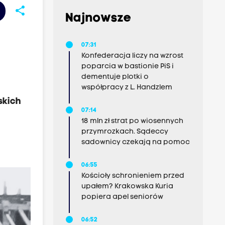
share
Najnowsze
07:31
Konfederacja liczy na wzrost
poparcia w bastionie PiS i
dementuje plotki o
współpracy z L. Handzlem
skich
07:14
o
18 mln zł strat po wiosennych
,
przymrozkach. Sądeccy
sadownicy czekają na pomoc
06:55
Kościoły schronieniem przed
upałem? Krakowska Kuria
popiera apel seniorów
06:52