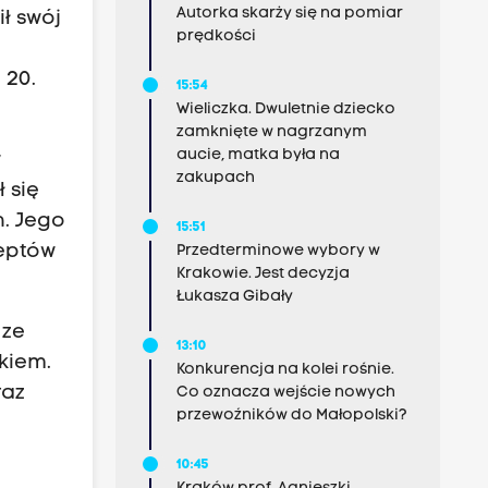
Autorka skarży się na pomiar
ł swój
prędkości
 20.
15:54
Wieliczka. Dwuletnie dziecko
zamknięte w nagrzanym
aucie, matka była na
y
zakupach
 się
h. Jego
15:51
eptów
Przedterminowe wybory w
Krakowie. Jest decyzja
Łukasza Gibały
 ze
13:10
kiem.
Konkurencja na kolei rośnie.
raz
Co oznacza wejście nowych
przewoźników do Małopolski?
10:45