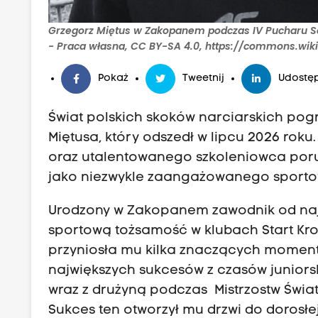
Grzegorz Miętus w Zakopanem podczas IV Pucharu Sol
- Praca własna, CC BY-SA 4.0, https://commons.wik
Pokaż
Tweetnij
Udostęp
Świat polskich skoków narciarskich pogr
Miętusa, który odszedł w lipcu 2026 rok
oraz utalentowanego szkoleniowca poru
jako niezwykle zaangażowanego sportow
Urodzony w Zakopanem zawodnik od najmł
sportową tożsamość w klubach Start Kr
przyniosła mu kilka znaczących momen
największych sukcesów z czasów junior
wraz z drużyną podczas Mistrzostw Świat
Sukces ten otworzył mu drzwi do dorosłej