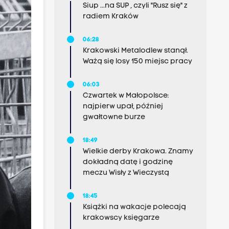
Siup ...na SUP , czyli "Rusz się" z
radiem Kraków
06:28
Krakowski Metalodlew stanął.
Ważą się losy 150 miejsc pracy
06:03
Czwartek w Małopolsce:
najpierw upał, później
gwałtowne burze
18:49
Wielkie derby Krakowa. Znamy
dokładną datę i godzinę
meczu Wisły z Wieczystą
18:45
Książki na wakacje polecają
krakowscy księgarze