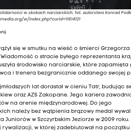
idarności w skokach narciarskich. fot. autorstwa Konrad Pod
imedia.org/w/index.php?curid=11614121
nij
ążył się w smutku na wieść o śmierci Grzegorza
u. Wiadomość o stracie byłego reprezentanta kra
szyła środowisko narciarskie, które zapamięta
ca i trenera bezgranicznie oddanego swojej pa
odszych lat dorastał w cieniu Tatr, budując s
okiew oraz AZS Zakopane. Jego kariera zawodni
tów na arenie międzynarodowej. Do jego
skich należy bez wątpienia brązowy medal wywa
a Juniorów w Szczyrbskim Jeziorze w 2009 roku.
 rywalizacji, w której zadebiutował na początku