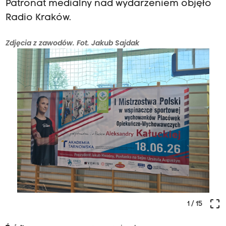
Patronat medialny nad wydarzeniem objęło
Radio Kraków.
Zdjęcia z zawodów. Fot. Jakub Sajdak
crop_free
1
/ 15