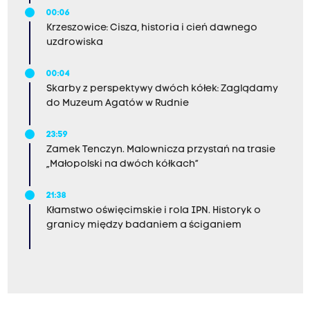
00:06
Krzeszowice: Cisza, historia i cień dawnego
uzdrowiska
00:04
Skarby z perspektywy dwóch kółek: Zaglądamy
do Muzeum Agatów w Rudnie
23:59
Zamek Tenczyn. Malownicza przystań na trasie
„Małopolski na dwóch kółkach”
21:38
Kłamstwo oświęcimskie i rola IPN. Historyk o
granicy między badaniem a ściganiem