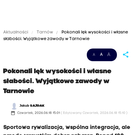
Aktualności
Tarnów
Pokonali lęk wysokości i własne
słabości. Wyjątkowe zawody w Tarnowie
share
A
A
A
Pokonali lęk wysokości i własne
słabości. Wyjątkowe zawody w
Tarnowie
Jakub
SAJDAK
date_range
Czwartek, 2026.06.18 15:01
( Edytowany Czwartek, 2026.06.18 15:10 )
Sportowa rywalizacja, wspólna integracja, ale