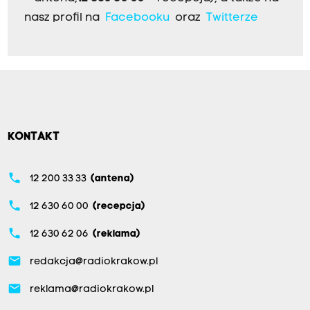
nasz profil na
Facebooku
oraz
Twitterze
KONTAKT
phone
12 200 33 33
(antena)
phone
12 630 60 00
(recepcja)
phone
12 630 62 06
(reklama)
email
redakcja@radiokrakow.pl
email
reklama@radiokrakow.pl