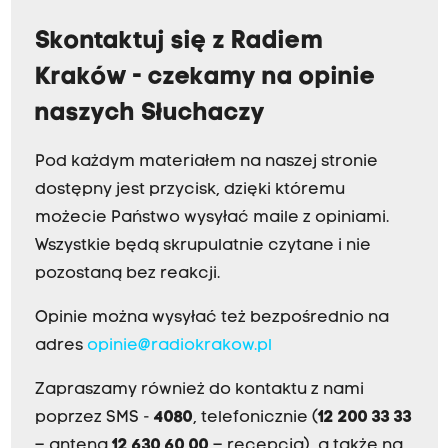
Skontaktuj się z Radiem
Kraków - czekamy na opinie
naszych Słuchaczy
Pod każdym materiałem na naszej stronie
dostępny jest przycisk, dzięki któremu
możecie Państwo wysyłać maile z opiniami.
Wszystkie będą skrupulatnie czytane i nie
pozostaną bez reakcji.
Opinie można wysyłać też bezpośrednio na
adres
opinie@radiokrakow.pl
Zapraszamy również do kontaktu z nami
poprzez SMS -
4080
, telefonicznie (
12 200 33 33
– antena,
12 630 60 00
– recepcja), a także na