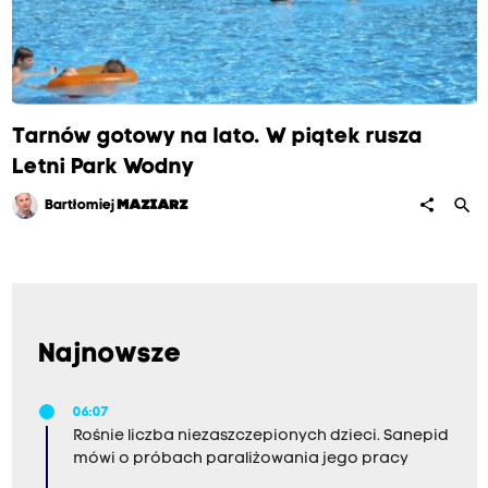
Tarnów gotowy na lato. W piątek rusza
Letni Park Wodny
search
share
Bartłomiej
MAZIARZ
Najnowsze
06:07
Rośnie liczba niezaszczepionych dzieci. Sanepid
mówi o próbach paraliżowania jego pracy