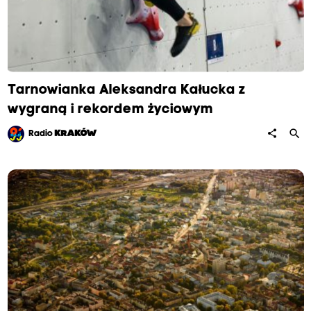
Tarnowianka Aleksandra Kałucka z
wygraną i rekordem życiowym
search
share
Radio
KRAKÓW