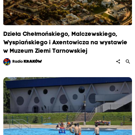
Dzieła Chełmońskiego, Malczewskiego,
Wyspiańskiego i Axentowicza na wystawie
w Muzeum Ziemi Tarnowskiej
search
share
Radio
KRAKÓW