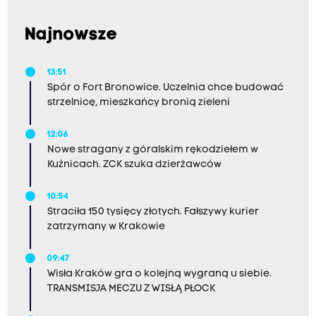
Najnowsze
13:51
Spór o Fort Bronowice. Uczelnia chce budować
strzelnicę, mieszkańcy bronią zieleni
12:06
Nowe stragany z góralskim rękodziełem w
Kuźnicach. ZCK szuka dzierżawców
10:54
Straciła 150 tysięcy złotych. Fałszywy kurier
zatrzymany w Krakowie
09:47
Wisła Kraków gra o kolejną wygraną u siebie.
TRANSMISJA MECZU Z WISŁĄ PŁOCK