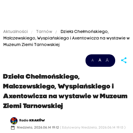
Aktualności
Tarnów
Dzieła Chełmońskiego,
Malczewskiego, Wyspiańskiego i Axentowicza na wystawie w
Muzeum Ziemi Tarnowskiej
share
A
A
A
Dzieła Chełmońskiego,
Malczewskiego, Wyspiańskiego i
Axentowicza na wystawie w Muzeum
Ziemi Tarnowskiej
Radio
KRAKÓW
date_range
Niedziela, 2026.06.14 19:12
( Edytowany Niedziela, 2026.06.14 19:13 )