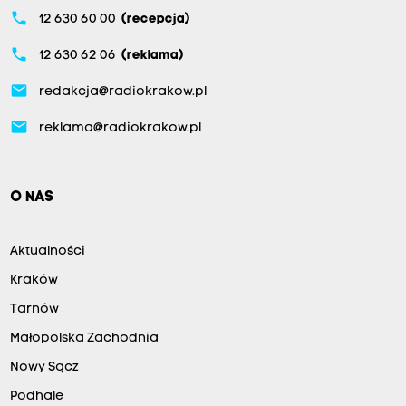
phone
12 630 60 00
(recepcja)
phone
12 630 62 06
(reklama)
email
redakcja@radiokrakow.pl
email
reklama@radiokrakow.pl
O NAS
Aktualności
Kraków
Tarnów
Małopolska Zachodnia
Nowy Sącz
Podhale