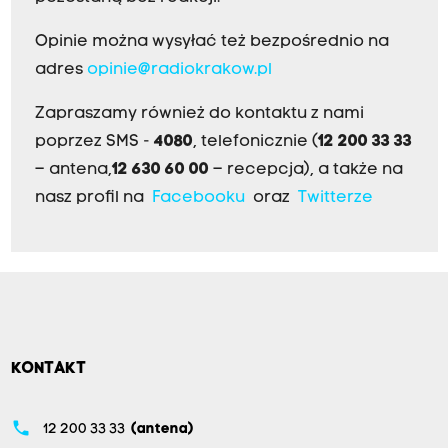
Opinie można wysyłać też bezpośrednio na
adres
opinie@radiokrakow.pl
Zapraszamy również do kontaktu z nami
poprzez SMS -
4080
, telefonicznie (
12 200 33 33
– antena,
12 630 60 00
– recepcja), a także na
nasz profil na
Facebooku
oraz
Twitterze
KONTAKT
phone
12 200 33 33
(antena)