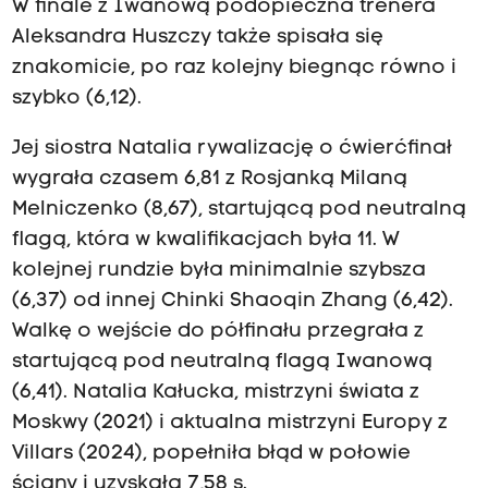
W finale z Iwanową podopieczna trenera
Aleksandra Huszczy także spisała się
znakomicie, po raz kolejny biegnąc równo i
szybko (6,12).
Jej siostra Natalia rywalizację o ćwierćfinał
wygrała czasem 6,81 z Rosjanką Milaną
Melniczenko (8,67), startującą pod neutralną
flagą, która w kwalifikacjach była 11. W
kolejnej rundzie była minimalnie szybsza
(6,37) od innej Chinki Shaoqin Zhang (6,42).
Walkę o wejście do półfinału przegrała z
startującą pod neutralną flagą Iwanową
(6,41). Natalia Kałucka, mistrzyni świata z
Moskwy (2021) i aktualna mistrzyni Europy z
Villars (2024), popełniła błąd w połowie
ściany i uzyskała 7,58 s.