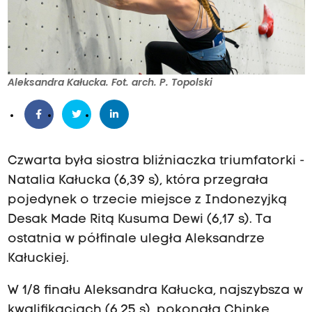
Aleksandra Kałucka. Fot. arch. P. Topolski
Czwarta była siostra bliźniaczka triumfatorki -
Natalia Kałucka (6,39 s), która przegrała
pojedynek o trzecie miejsce z Indonezyjką
Desak Made Ritą Kusuma Dewi (6,17 s). Ta
ostatnia w półfinale uległa Aleksandrze
Kałuckiej.
W 1/8 finału Aleksandra Kałucka, najszybsza w
kwalifikacjach (6,25 s), pokonała Chinkę