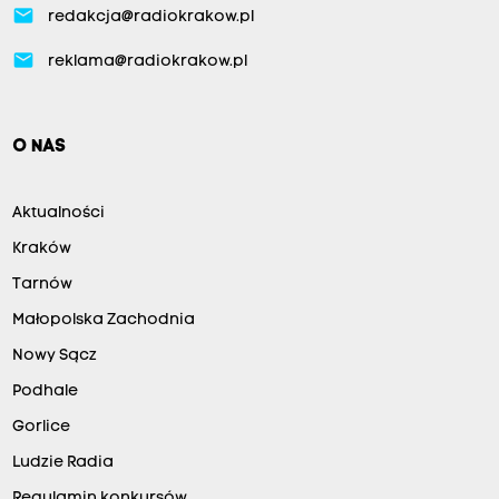
email
redakcja@radiokrakow.pl
email
reklama@radiokrakow.pl
O NAS
Aktualności
Kraków
Tarnów
Małopolska Zachodnia
Nowy Sącz
Podhale
Gorlice
Ludzie Radia
Regulamin konkursów