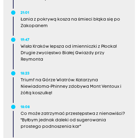
21:01
Łania z pokrywą kosza na śmieci błąka się po
Zakopanem
19:47
Wisła Kraków lepsza od imienniczki z Płocka!
Drugie zwycięstwo Białej Gwiazdy przy
Reymonta
18:23
Triumf na Górze Wiatrów: Katarzyna
Niewiadoma-Phinney zdobywa Mont Ventoux i
żółtą koszulkę!
18:08
Co może zatrzymać przestępstwa z nienawiści?
"Byłbym jednak daleki od sugerowania
prostego podnoszenia kar"