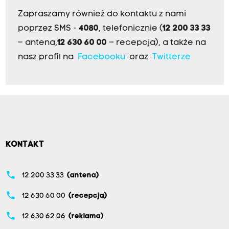
Zapraszamy również do kontaktu z nami
poprzez SMS -
4080
, telefonicznie (
12 200 33 33
– antena,
12 630 60 00
– recepcja), a także na
nasz profil na
Facebooku
oraz
Twitterze
KONTAKT
phone
12 200 33 33
(antena)
phone
12 630 60 00
(recepcja)
phone
12 630 62 06
(reklama)