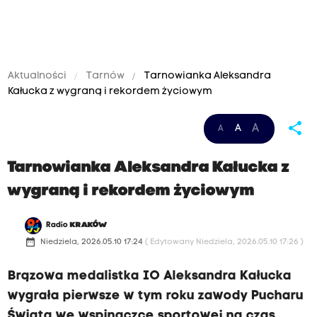
Aktualności
Tarnów
Tarnowianka Aleksandra
Kałucka z wygraną i rekordem życiowym
share
A
A
A
Tarnowianka Aleksandra Kałucka z
wygraną i rekordem życiowym
Radio
KRAKÓW
date_range
Niedziela, 2026.05.10 17:24
( Edytowany Niedziela, 2026.05.10 17:26 )
Brązowa medalistka IO Aleksandra Kałucka
wygrała pierwsze w tym roku zawody Pucharu
Świata we wspinaczce sportowej na czas