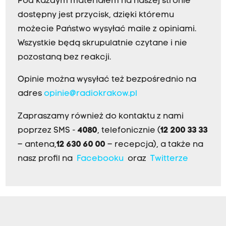
Pod każdym materiałem na naszej stronie
dostępny jest przycisk, dzięki któremu
możecie Państwo wysyłać maile z opiniami.
Wszystkie będą skrupulatnie czytane i nie
pozostaną bez reakcji.
Opinie można wysyłać też bezpośrednio na
adres
opinie@radiokrakow.pl
Zapraszamy również do kontaktu z nami
poprzez SMS -
4080
, telefonicznie (
12 200 33 33
– antena,
12 630 60 00
– recepcja), a także na
nasz profil na
Facebooku
oraz
Twitterze