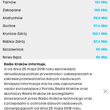
Tarnów
101 MHz
Zakopane
100 MHz
Andrychów
98.8 MHz
Gorlice
97.4 MHz
Krynica-Zdrój
102.1 MHz
Rabka-Zdrój
87.6 MHz
Szczawnica
90 MHz
Nowy Sącz
90 MHz
Radio Kraków informuje,
iż od dnia 25 maja 2018 roku wprowadza
aktualizację polityki prywatności i zabezpieczeń w
zakresie przetwarzania danych osobowych.
Niniejsza informacja ma na celu zapoznanie
osoby korzystające z Portalu Radia Kraków oraz
słuchaczy Radia Kraków ze szczegółami
stosowanych przez Radio Kraków technologii oraz
RADIO KRAKÓW SA. Aleja Juliusza Słowackiego 22, 30-007
z przepisami o ochronie danych osobowych,
Kraków
obowiązujących od dnia 25 maja 2018 roku.