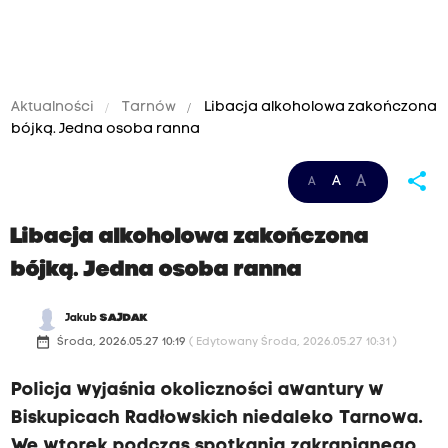
Aktualności
Tarnów
Libacja alkoholowa zakończona
bójką. Jedna osoba ranna
share
A
A
A
Libacja alkoholowa zakończona
bójką. Jedna osoba ranna
Jakub
SAJDAK
date_range
Środa, 2026.05.27 10:19
( Edytowany Środa, 2026.05.27 10:31 )
Policja wyjaśnia okoliczności awantury w
Biskupicach Radłowskich niedaleko Tarnowa.
We wtorek podczas spotkania zakrapianego