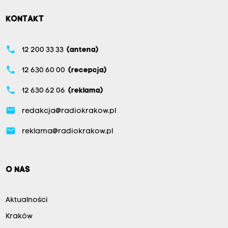
KONTAKT
phone
12 200 33 33
(antena)
phone
12 630 60 00
(recepcja)
phone
12 630 62 06
(reklama)
email
redakcja@radiokrakow.pl
email
reklama@radiokrakow.pl
O NAS
Aktualności
Kraków