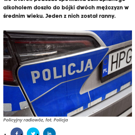
alkoholem doszło do bójki dwóch mężczyzn w
średnim wieku. Jeden z nich został ranny.
Policyjny radiowóz, fot. Policja