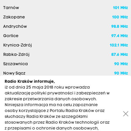
Tarnów
101 MHz
Zakopane
100 MHz
Andrychów
98.8 MHz
Gorlice
97.4 MHz
Krynica-Zdrój
102.1 MHz
Rabka-Zdrój
87.6 MHz
Szczawnica
90 MHz
Nowy Sącz
90 MHz
Radio Kraków informuje,
iż od dnia 25 maja 2018 roku wprowadza
aktualizację polityki prywatności i zabezpieczeń w
zakresie przetwarzania danych osobowych.
Niniejsza informacja ma na celu zapoznanie
osoby korzystające z Portalu Radia Kraków oraz
słuchaczy Radia Kraków ze szczegółami
stosowanych przez Radio Kraków technologii oraz
RADIO KRAKÓW SA. Aleja Juliusza Słowackiego 22, 30-007
z przepisami o ochronie danych osobowych,