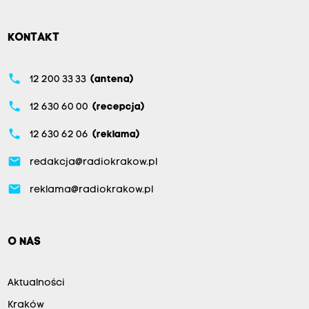
KONTAKT
phone
12 200 33 33
(antena)
phone
12 630 60 00
(recepcja)
phone
12 630 62 06
(reklama)
email
redakcja@radiokrakow.pl
email
reklama@radiokrakow.pl
O NAS
Aktualności
Kraków