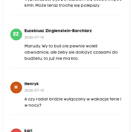
kmh. Może teraz trochę się polepszy
Euzebiusz Zinglenstein-Barchlarz
EZ
2026-07-10
Marudy. Wy to byś cie pewnie woleli
obwodnice, ale żeby sie dołożyć czasami do
budżetu, to już nie ma kto.
Henryk
H
2026-07-10
A czy radar brdzie wyłączany w wakacje ferie i
w nocy?
karl