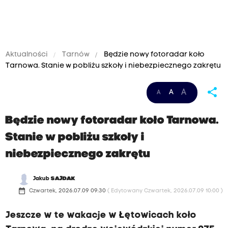
Aktualności
Tarnów
Będzie nowy fotoradar koło
Tarnowa. Stanie w pobliżu szkoły i niebezpiecznego zakrętu
share
A
A
A
Będzie nowy fotoradar koło Tarnowa.
Stanie w pobliżu szkoły i
niebezpiecznego zakrętu
Jakub
SAJDAK
date_range
Czwartek, 2026.07.09 09:30
( Edytowany Czwartek, 2026.07.09 10:00 )
Jeszcze w te wakacje w Łętowicach koło