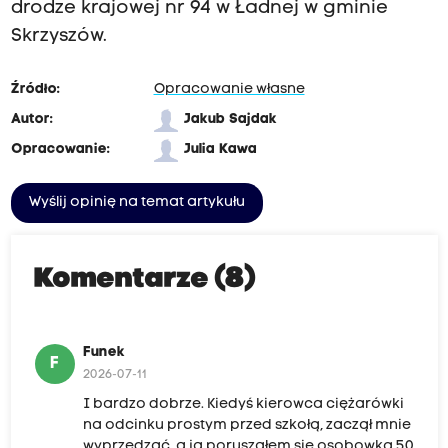
drodze krajowej nr 94 w Ładnej w gminie
Skrzyszów.
Źródło:
Opracowanie własne
Autor:
Jakub Sajdak
Opracowanie:
Julia Kawa
Wyślij opinię na temat artykułu
Komentarze (8)
Funek
F
2026-07-11
I bardzo dobrze. Kiedyś kierowca ciężarówki
na odcinku prostym przed szkołą, zaczął mnie
wyprzedzać, a ja poruszałem się osobowką 50