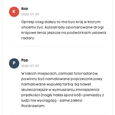
Kop
K
2026-07-09
Opresji ciag dalszy to ma byc kraj w ktorym
chcemy żyć. Autostrady oponisrowane drogi
krajowe teraz jeszcze na podwórkach ustawia
radary
Ppp
P
2026-07-09
W takich miejscach, zamiast fotoradarów,
powinny być namalowane poprzeczne pasy
namalowane wypukłą farbą. Są nawet
skuteczniejsze w wymuszaniu zmniejszenia
prędkości (nagły hałas spod kół) i pieniędzy z
ludzi nie wyciągają - same zalety!
Pozdrawiam.