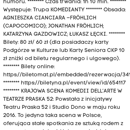
humoru. ******** Czas trwania: 1h 10 min. ********
Występuje: Trupa KOMEDIANTY ******** Obsada:
AGNIESZKA CIANCIARA –FRÖHLICH
(CAPOCOMICO); JONATHAN FRÖHLICH;
KATARZYNA GAZDOWICZ; ŁUKASZ ŁĘCKI. ********
Bilety: 80 zł/ 60 zł (dla posiadaczy karty
Podgórze w Kulturze lub Karty Seniora CKP 10
zł zniżki od biletu regularnego i ulgowego).
******** Bilety online:
https://biletomat.pl/embedded/rezerwacja/34
******** https://biletyna.pl/event/view/id/654117
******** KRAJOWA SCENA KOMEDII DELL’ARTE W
TEATRZE PRASKA 52: Powstała z inicjatywy
Teatru Praska 52 i Studio Dono w maju roku
2016. To jedyna taka scena w Polsce,
oferująca stałe spotkania ze sztuką rodem z