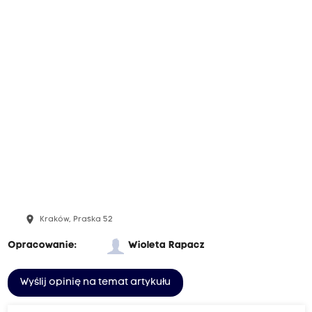
place
Kraków, Praska 52
Opracowanie:
Wioleta Rapacz
Wyślij opinię na temat artykułu