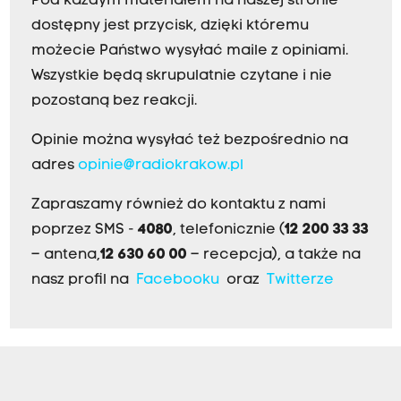
Pod każdym materiałem na naszej stronie
dostępny jest przycisk, dzięki któremu
możecie Państwo wysyłać maile z opiniami.
Wszystkie będą skrupulatnie czytane i nie
pozostaną bez reakcji.
Opinie można wysyłać też bezpośrednio na
adres
opinie@radiokrakow.pl
Zapraszamy również do kontaktu z nami
poprzez SMS -
4080
, telefonicznie (
12 200 33 33
– antena,
12 630 60 00
– recepcja), a także na
nasz profil na
Facebooku
oraz
Twitterze