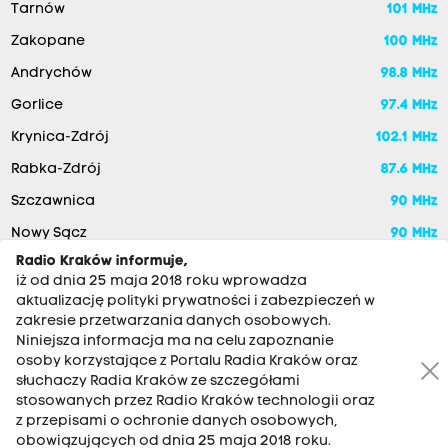
Tarnów
101 MHz
Zakopane
100 MHz
Andrychów
98.8 MHz
Gorlice
97.4 MHz
Krynica-Zdrój
102.1 MHz
Rabka-Zdrój
87.6 MHz
Szczawnica
90 MHz
Nowy Sącz
90 MHz
Radio Kraków informuje,
iż od dnia 25 maja 2018 roku wprowadza
aktualizację polityki prywatności i zabezpieczeń w
zakresie przetwarzania danych osobowych.
Niniejsza informacja ma na celu zapoznanie
osoby korzystające z Portalu Radia Kraków oraz
słuchaczy Radia Kraków ze szczegółami
stosowanych przez Radio Kraków technologii oraz
RADIO KRAKÓW SA. Aleja Juliusza Słowackiego 22, 30-007
z przepisami o ochronie danych osobowych,
Kraków
obowiązujących od dnia 25 maja 2018 roku.