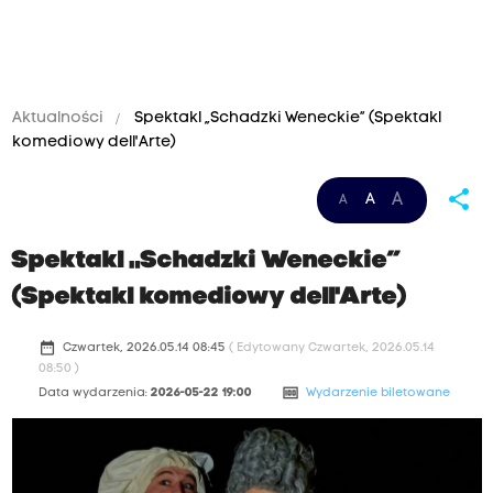
Aktualności
Spektakl „Schadzki Weneckie” (Spektakl
komediowy dell'Arte)
share
A
A
A
Spektakl „Schadzki Weneckie”
(Spektakl komediowy dell'Arte)
date_range
Czwartek, 2026.05.14 08:45
( Edytowany Czwartek, 2026.05.14
08:50 )
money
Data wydarzenia:
2026-05-22 19:00
Wydarzenie biletowane