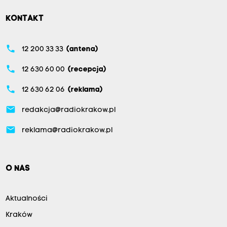
KONTAKT
phone
12 200 33 33
(antena)
phone
12 630 60 00
(recepcja)
phone
12 630 62 06
(reklama)
email
redakcja@radiokrakow.pl
email
reklama@radiokrakow.pl
O NAS
Aktualności
Kraków