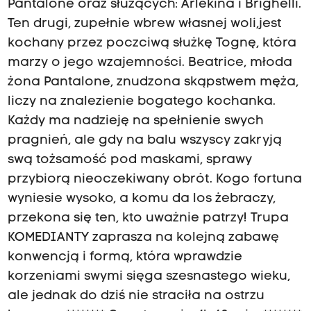
Pantalone oraz służących: Arlekina i Brighelli.
Ten drugi, zupełnie wbrew własnej woli,jest
kochany przez poczciwą służkę Tognę, która
marzy o jego wzajemności. Beatrice, młoda
żona Pantalone, znudzona skąpstwem męża,
liczy na znalezienie bogatego kochanka.
Każdy ma nadzieję na spełnienie swych
pragnień, ale gdy na balu wszyscy zakryją
swą tożsamość pod maskami, sprawy
przybiorą nieoczekiwany obrót. Kogo fortuna
wyniesie wysoko, a komu da los żebraczy,
przekona się ten, kto uważnie patrzy! Trupa
KOMEDIANTY zaprasza na kolejną zabawę
konwencją i formą, która wprawdzie
korzeniami swymi sięga szesnastego wieku,
ale jednak do dziś nie straciła na ostrzu