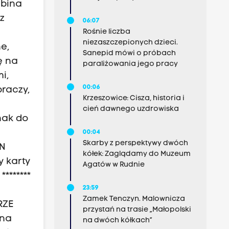
mbina
z
06:07
Rośnie liczba
niezaszczepionych dzieci.
e,
Sanepid mówi o próbach
ę na
paraliżowania jego pracy
i,
00:06
raczy,
Krzeszowice: Cisza, historia i
cień dawnego uzdrowiska
nak do
a
00:04
Skarby z perspektywy dwóch
AN
kółek: Zaglądamy do Muzeum
y karty
Agatów w Rudnie
*******
23:59
Zamek Tenczyn. Malownicza
RZE
przystań na trasie „Małopolski
yna
na dwóch kółkach”