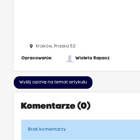
place
Kraków, Praska 52
Opracowanie:
Wioleta Rapacz
Wyślij opinię na temat artykułu
Komentarze (0)
Brak komentarzy