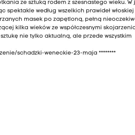
otkania ze sztuką rodem z szesnastego wieku. W j
 spektakle według wszelkich prawideł włoskiej
órzanych masek po zapętloną, pełną nieoczeki
czącej kilka wieków ze współczesnymi skojarzeni
 sztukę nie tylko aktualną, ale przede wszystkim
zenie/schadzki-weneckie-23-maja ********