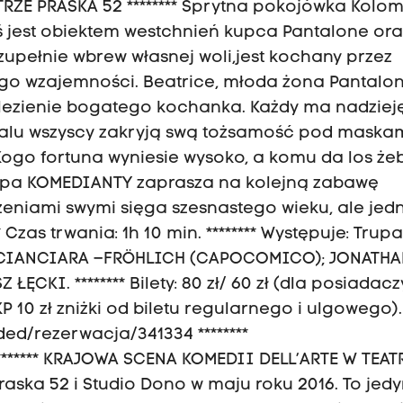
RZE PRASKA 52 ******** Sprytna pokojówka Kolo
 jest obiektem westchnień kupca Pantalone ora
i, zupełnie wbrew własnej woli,jest kochany przez
ego wzajemności. Beatrice, młoda żona Pantalon
lezienie bogatego kochanka. Każdy ma nadziej
balu wszyscy zakryją swą tożsamość pod maskam
ogo fortuna wyniesie wysoko, a komu da los żeb
Trupa KOMEDIANTY zaprasza na kolejną zabawę
zeniami swymi sięga szesnastego wieku, ale jed
* Czas trwania: 1h 10 min. ******** Występuje: Trup
A CIANCIARA –FRÖHLICH (CAPOCOMICO); JONATH
KI. ******** Bilety: 80 zł/ 60 zł (dla posiadacz
 10 zł zniżki od biletu regularnego i ulgowego). *
ded/rezerwacja/341334 ********
 ******** KRAJOWA SCENA KOMEDII DELL’ARTE W TEAT
Praska 52 i Studio Dono w maju roku 2016. To jed