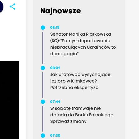
share
Najnowsze
08:15
Senator Monika Piątkowska
(KO): "Pomysł deportowania
niepracujących Ukraińców to
demagogia"
08:01
Jak uratować wysychające
jezioro w Klimkówce?
Potrzebna ekspertyza
07:44
W sobotę tramwaje nie
dojadą do Borku Fałęckiego.
Sprawdź zmiany
07:30