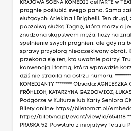
KRAJOWA SCENA KOMEDII dell'ARTE w TEAT
pragnie poślubić swego pana. Sama zaś
służących: Arlekina i Brighelli. Ten drug
poczciwą służkę Tognę, która marzy o j
znudzona skąpstwem męża, liczy na zna
spełnienie swych pragnień, ale gdy na 
sprawy przybiorą nieoczekiwany obrót. K
przekona się ten, kto uważnie patrzy! 
konwencją i formą, która wprawdzie kor
dziś nie straciła na ostrzu humoru. *******
KOMEDIANTY ******** Obsada: AGNIESZK
FRÖHLICH; KATARZYNA GAZDOWICZ; ŁUKASZ ŁĘC
Podgórze w Kulturze lub Karty Seniora CKP
Bilety online: https://biletomat.pl/embed
https://biletyna.pl/event/view/id/654118
PRASKA 52: Powstała z inicjatywy Teatru 