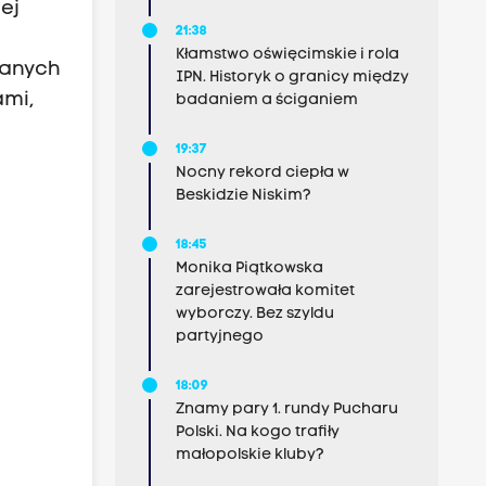
ej
21:38
Kłamstwo oświęcimskie i rola
wanych
IPN. Historyk o granicy między
ami,
badaniem a ściganiem
19:37
Nocny rekord ciepła w
Beskidzie Niskim?
18:45
Monika Piątkowska
zarejestrowała komitet
wyborczy. Bez szyldu
partyjnego
18:09
Znamy pary 1. rundy Pucharu
Polski. Na kogo trafiły
małopolskie kluby?