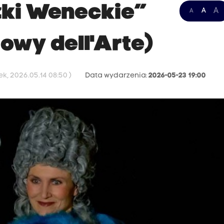
zki Weneckie”
A
A
A
owy dell'Arte)
k, 2026.05.14 08:50 )
Data wydarzenia:
2026-05-23 19:00