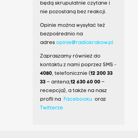
będą skrupulatnie czytane i
nie pozostaną bez reakcji.
Opinie można wysyłać też
bezpośrednio na
adres
opinie@radiokrakow.pl
Zapraszamy również do
kontaktu z nami poprzez SMS -
4080
, telefonicznie (
12 200 33
33
– antena,
12 630 60 00
–
recepcja), a także na nasz
profil na
Facebooku
oraz
Twitterze