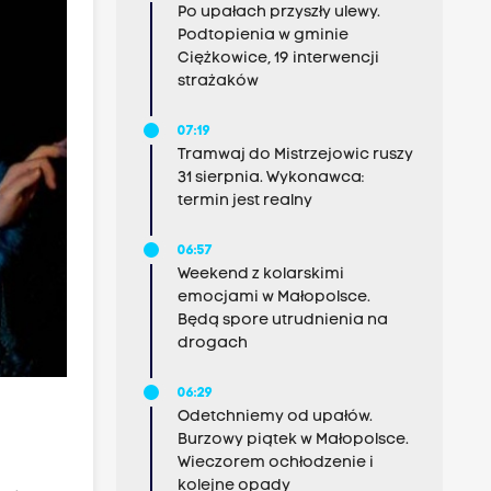
Po upałach przyszły ulewy.
Podtopienia w gminie
Ciężkowice, 19 interwencji
strażaków
07:19
Tramwaj do Mistrzejowic ruszy
31 sierpnia. Wykonawca:
termin jest realny
06:57
Weekend z kolarskimi
emocjami w Małopolsce.
Będą spore utrudnienia na
drogach
06:29
Odetchniemy od upałów.
Burzowy piątek w Małopolsce.
Wieczorem ochłodzenie i
kolejne opady