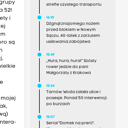
 grupy
strefie czystego transportu
a 52!
ty i
16:10
Dźgnął znajomego nożem
ej
przed blokiem w Nowym
ym
Sączu. 40-latek z zarzutem
usiłowania zabójstwa
oro są
h
15:49
j,
„Hura, hura, hura!” Szósty
wielkie
rower jedzie do pani
Małgorzaty z Krakowa
ie
15:44
Tarnów: Woda zalała ulice i
 mojej
posesje. Ponad 50 interwencji
po burzach
ak,
wą)
15:07
ntera-
Serial "Domek na prerii".