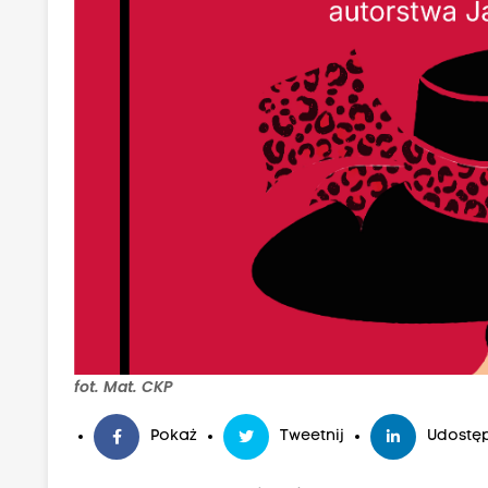
fot. Mat. CKP
Pokaż
Tweetnij
Udostęp