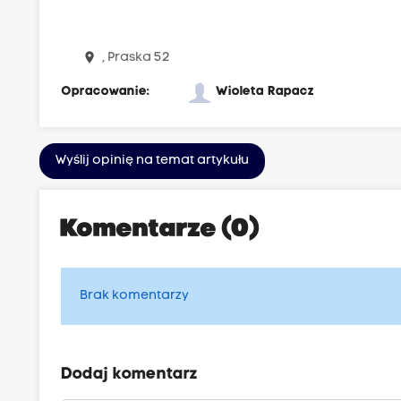
place
, Praska 52
Opracowanie:
Wioleta Rapacz
Wyślij opinię na temat artykułu
Komentarze (0)
Brak komentarzy
Dodaj komentarz