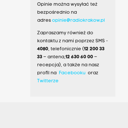
Opinie można wysyłać też
bezpośrednio na
adres
opinie@radiokrakow.pl
Zapraszamy również do
kontaktu z nami poprzez SMS -
4080
, telefonicznie (
12 200 33
33
– antena,
12 630 60 00
–
recepcja), a także na nasz
profil na
Facebooku
oraz
Twitterze