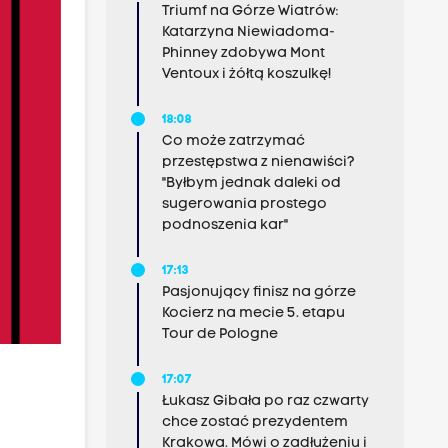
Triumf na Górze Wiatrów:
Katarzyna Niewiadoma-
Phinney zdobywa Mont
Ventoux i żółtą koszulkę!
18:08
Co może zatrzymać
przestępstwa z nienawiści?
"Byłbym jednak daleki od
sugerowania prostego
podnoszenia kar"
17:13
Pasjonujący finisz na górze
Kocierz na mecie 5. etapu
Tour de Pologne
17:07
Łukasz Gibała po raz czwarty
chce zostać prezydentem
Krakowa. Mówi o zadłużeniu i