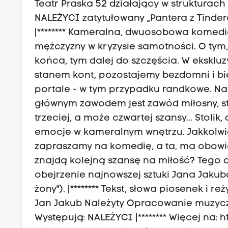
Teatr Praska 52 działający w strukturac
NALEŻYCI zatytułowany „Pantera z Tindera
|******** Kameralna, dwuosobowa komedia 
mężczyzny w kryzysie samotności. O tym,
końca, tym dalej do szczęścia. W eksk
stanem kont, pozostajemy bezdomni i bied
portale - w tym przypadku randkowe. Nas
głównym zawodem jest zawód miłosny, stą
trzeciej, a może czwartej szansy... Stolik
emocje w kameralnym wnętrzu. Jakkolwi
zapraszamy na komedię, a ta, ma obowią
znajdą kolejną szansę na miłość? Tego d
obejrzenie najnowszej sztuki Jana Jakub
żony"). |******** Tekst, słowa piosenek i
Jan Jakub Należyty Opracowanie muzyczne
Występują: NALEŻYCI |******** Więcej na