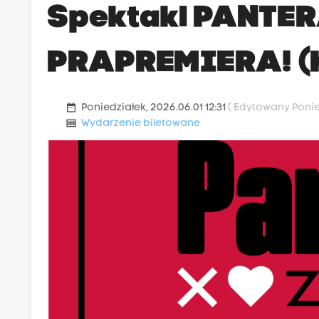
Spektakl PANTER
PRAPREMIERA! (
date_range
Poniedziałek, 2026.06.01 12:31
( Edytowany Ponied
money
Wydarzenie biletowane