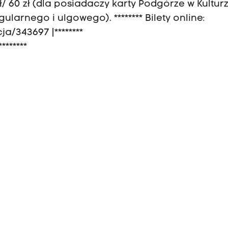
 zł/ 60 zł (dla posiadaczy karty Podgórze w Kultur
gularnego i ulgowego). ******** Bilety online:
a/343697 |********
*******