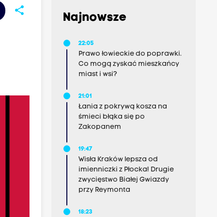
share
Najnowsze
22:05
Prawo łowieckie do poprawki.
Co mogą zyskać mieszkańcy
miast i wsi?
21:01
Łania z pokrywą kosza na
śmieci błąka się po
Zakopanem
19:47
Wisła Kraków lepsza od
imienniczki z Płocka! Drugie
zwycięstwo Białej Gwiazdy
przy Reymonta
18:23