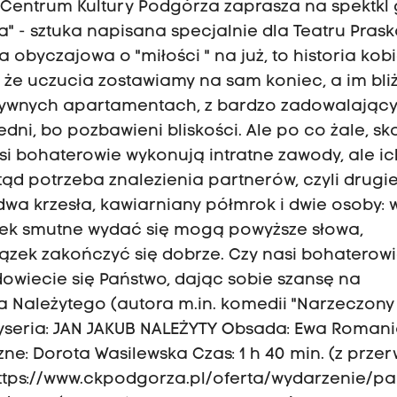
h Centrum Kultury Podgórza zaprasza na spektkl
" - sztuka napisana specjalnie dla Teatru Prask
obyczajowa o "miłości " na już, to historia kobie
 że uczucia zostawiamy na sam koniec, a im bliż
luzywnych apartamentach, z bardzo zadowalając
ni, bo pozbawieni bliskości. Ale po co żale, sk
i bohaterowie wykonują intratne zawody, ale ic
d potrzeba znalezienia partnerów, czyli drugie
, dwa krzesła, kawiarniany półmrok i dwie osoby: 
ek smutne wydać się mogą powyższe słowa,
zek zakończyć się dobrze. Czy nasi bohaterow
owiecie się Państwo, dając sobie szansę na
a Należytego (autora m.in. komedii "Narzeczony
 reżyseria: JAN JAKUB NALEŻYTY Obsada: Ewa Romani
: Dorota Wasilewska Czas: 1 h 40 min. (z przer
: https://www.ckpodgorza.pl/oferta/wydarzenie/pa