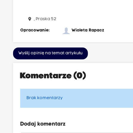
place
, Praska 52
Opracowanie:
Wioleta Rapacz
Wyślij opinię na temat artykułu
Komentarze (0)
Brak komentarzy
Dodaj komentarz