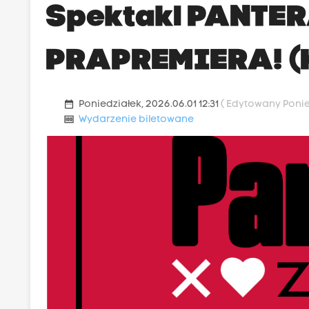
Spektakl PANTER
PRAPREMIERA! (
date_range
Poniedziałek, 2026.06.01 12:31
( Edytowany Ponied
money
Wydarzenie biletowane