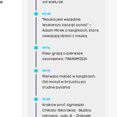
 w
od wielu lat
y
09:40
"Nauka jest wszędzie.
Wystarczy zacząć pytać” –
Adam Mirek o książkach, które
oswajają dzieci z nauką
09:16
Pasy grają o pierwsze
zwycięstwo. TRANSMISJA
09:10
Pierwsza miłość w książkach.
Od motyli w brzuchu po
trudne pytania
10:45
Kraków prof. Agnieszki
Chłosty-Sikorskiej - Służba
zdrowia - odc. 8. - Zniknęły