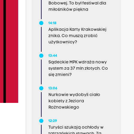
Bobowej. To był festiwal dla
miłośników piękna
14:18
Aplikacja Karty Krakowskiej
znika. Co muszą zrobić
użytkownicy?
13:44
Sądeckie MPK wdraża nowy
system za 37 mln złotych. Co
się zmieni?
13:06
Nurkowie wydobyli ciało
kobiety z Jeziora
Rożnowskiego
12:29
Turyści szukają ochłody w
tatrzańskich stawach. Za