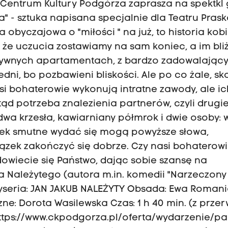
h Centrum Kultury Podgórza zaprasza na spektkl
" - sztuka napisana specjalnie dla Teatru Prask
obyczajowa o "miłości " na już, to historia kobie
 że uczucia zostawiamy na sam koniec, a im bliż
luzywnych apartamentach, z bardzo zadowalając
ni, bo pozbawieni bliskości. Ale po co żale, sk
i bohaterowie wykonują intratne zawody, ale ic
d potrzeba znalezienia partnerów, czyli drugie
, dwa krzesła, kawiarniany półmrok i dwie osoby: 
ek smutne wydać się mogą powyższe słowa,
zek zakończyć się dobrze. Czy nasi bohaterow
owiecie się Państwo, dając sobie szansę na
a Należytego (autora m.in. komedii "Narzeczony
 reżyseria: JAN JAKUB NALEŻYTY Obsada: Ewa Romani
: Dorota Wasilewska Czas: 1 h 40 min. (z przer
: https://www.ckpodgorza.pl/oferta/wydarzenie/pa