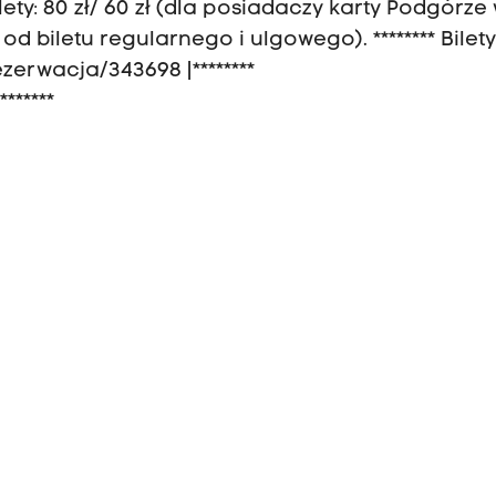
lety: 80 zł/ 60 zł (dla posiadaczy karty Podgórze
 od biletu regularnego i ulgowego). ******** Bilet
zerwacja/343698 |********
******