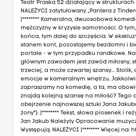
Teatr Praska 52 działający w strukturac
NALEŻYCI zatytułowany „Pantera z Tindera
|******** Kameralna, dwuosobowa komedia 
mężczyzny w kryzysie samotności. O tym,
końca, tym dalej do szczęścia. W eksk
stanem kont, pozostajemy bezdomni i bied
portale - w tym przypadku randkowe. Nas
głównym zawodem jest zawód miłosny, stą
trzeciej, a może czwartej szansy... Stolik
emocje w kameralnym wnętrzu. Jakkolwi
zapraszamy na komedię, a ta, ma obowią
znajdą kolejną szansę na miłość? Tego d
obejrzenie najnowszej sztuki Jana Jakub
żony"). |******** Tekst, słowa piosenek i
Jan Jakub Należyty Opracowanie muzyczne
Występują: NALEŻYCI |******** Więcej na