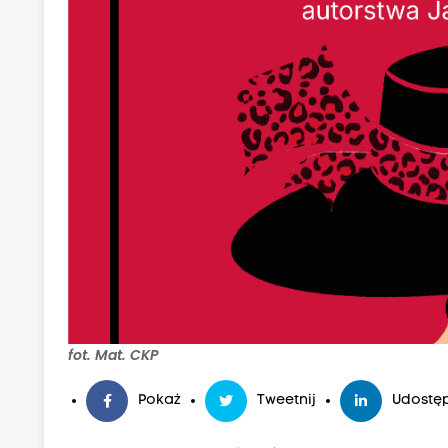
fot. Mat. CKP
Pokaż
Tweetnij
Udostęp