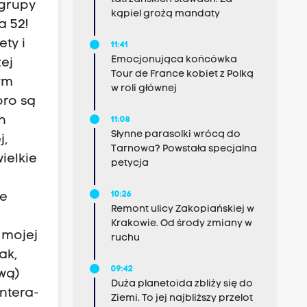
 grupy
kąpiel grożą mandaty
a 52!
ty i
11:41
Emocjonująca końcówka
ej
Tour de France kobiet z Polką
ym
w roli głównej
oro są
h
11:08
Słynne parasolki wrócą do
j,
Tarnowa? Powstała specjalna
wielkie
petycja
10:26
ie
Remont ulicy Zakopiańskiej w
Krakowie. Od środy zmiany w
 mojej
ruchu
ak,
09:42
wą)
Duża planetoida zbliży się do
ntera-
Ziemi. To jej najbliższy przelot