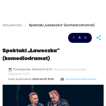
Aktualności
Spektakl „Ławeczka” (komediodramat)
share
A
A
A
Spektakl „Ławeczka”
(komediodramat)
date_range
Poniedziałek, 2026.06.01 12:31
( Edytowany Poniedziałek,
2026.06.01 12:36 )
money
Data wydarzenia:
2026-06-25 19:00
Wydarzenie biletowane