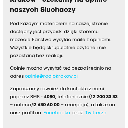
Kraków - czekamy na opinie
naszych Słuchaczy
Pod każdym materiałem na naszej stronie
dostępny jest przycisk, dzięki któremu
możecie Państwo wysyłać maile z opiniami.
Wszystkie będą skrupulatnie czytane i nie
pozostaną bez reakcji.
Opinie można wysyłać też bezpośrednio na
adres
opinie@radiokrakow.pl
Zapraszamy również do kontaktu z nami
poprzez SMS -
4080
, telefonicznie (
12 200 33 33
– antena,
12 630 60 00
– recepcja), a także na
nasz profil na
Facebooku
oraz
Twitterze