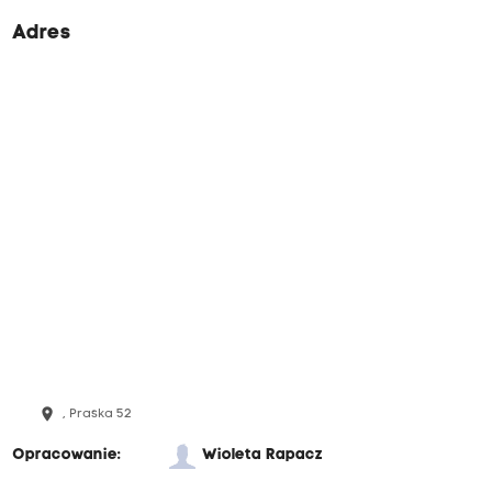
Adres
place
, Praska 52
Opracowanie:
Wioleta Rapacz