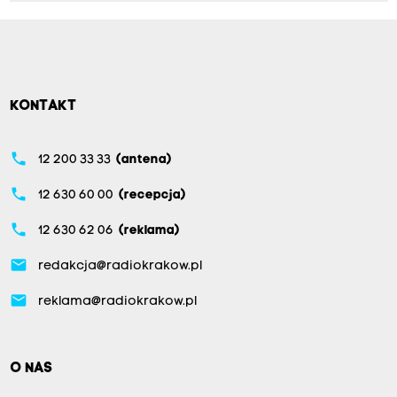
KONTAKT
phone
12 200 33 33
(antena)
phone
12 630 60 00
(recepcja)
phone
12 630 62 06
(reklama)
email
redakcja@radiokrakow.pl
email
reklama@radiokrakow.pl
O NAS