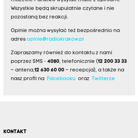
możecie Państwo wysyłać maile z opiniami.
Wszystkie będą skrupulatnie czytane i nie
pozostaną bez reakcji.
Opinie można wysyłać też bezpośrednio na
adres
opinie@radiokrakow.pl
Zapraszamy również do kontaktu z nami
poprzez SMS -
4080
, telefonicznie (
12 200 33 33
– antena,
12 630 60 00
– recepcja), a także na
nasz profil na
Facebooku
oraz
Twitterze
KONTAKT