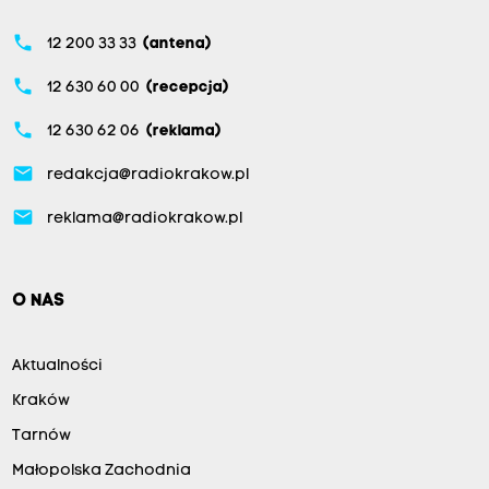
phone
12 200 33 33
(antena)
phone
12 630 60 00
(recepcja)
phone
12 630 62 06
(reklama)
email
redakcja@radiokrakow.pl
email
reklama@radiokrakow.pl
O NAS
Aktualności
Kraków
Tarnów
Małopolska Zachodnia