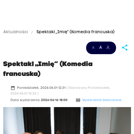
Aktualności
Spektakl „Imię” (Komedia francuska)
share
A
A
A
Spektakl „Imię” (Komedia
francuska)
date_range
Poniedziałek, 2026.06.01 12:31
( Edytowany Poniedziałek,
2026.06.01 12:36 )
money
Data wydarzenia:
2026-06-14 18:00
Wydarzenie biletowane