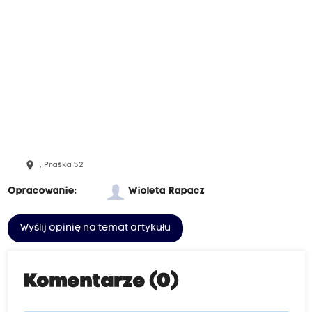
place
, Praska 52
Opracowanie:
Wioleta Rapacz
Wyślij opinię na temat artykułu
Komentarze (0)