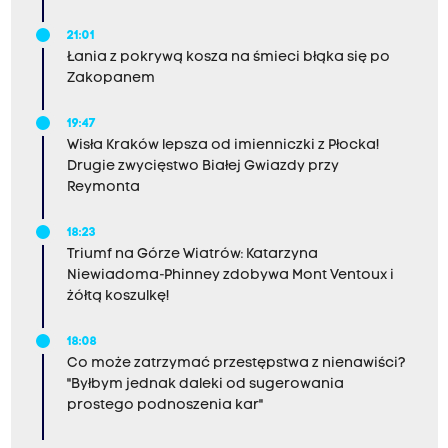
21:01
Łania z pokrywą kosza na śmieci błąka się po
Zakopanem
19:47
Wisła Kraków lepsza od imienniczki z Płocka!
Drugie zwycięstwo Białej Gwiazdy przy
Reymonta
18:23
Triumf na Górze Wiatrów: Katarzyna
Niewiadoma-Phinney zdobywa Mont Ventoux i
żółtą koszulkę!
18:08
Co może zatrzymać przestępstwa z nienawiści?
"Byłbym jednak daleki od sugerowania
prostego podnoszenia kar"