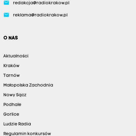
email
redakcja@radiokrakow.pl
email
reklama@radiokrakow.pl
O NAS
Aktualności
Kraków
Tarnów
Małopolska Zachodnia
Nowy Sącz
Podhale
Gorlice
Ludzie Radia
Regulamin konkursów