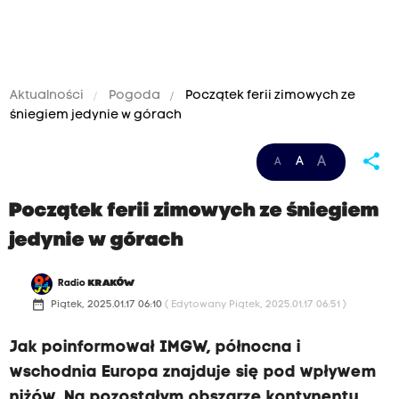
Aktualności
Pogoda
Początek ferii zimowych ze
śniegiem jedynie w górach
share
A
A
A
Początek ferii zimowych ze śniegiem
jedynie w górach
Radio
KRAKÓW
date_range
Piątek, 2025.01.17 06:10
( Edytowany Piątek, 2025.01.17 06:51 )
Jak poinformował IMGW, północna i
wschodnia Europa znajduje się pod wpływem
niżów. Na pozostałym obszarze kontynentu