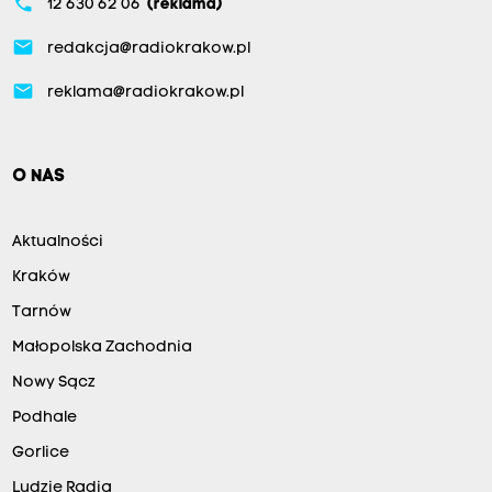
phone
12 630 62 06
(reklama)
email
redakcja@radiokrakow.pl
email
reklama@radiokrakow.pl
O NAS
Aktualności
Kraków
Tarnów
Małopolska Zachodnia
Nowy Sącz
Podhale
Gorlice
Ludzie Radia