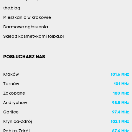
the:blog
Mieszkania w Krakowie
Darmowe ogłoszenia
Sklep z kosmetykami tolpa.pl
POSŁUCHASZ NAS
Kraków
101.6 MHz
Tarnów
101 MHz
Zakopane
100 MHz
Andrychów
98.8 MHz
Gorlice
97.4 MHz
Krynica-Zdrój
102.1 MHz
Rabka-Zdrój
87.6 MHz