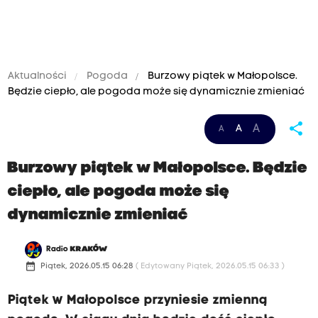
Aktualności
Pogoda
Burzowy piątek w Małopolsce.
Będzie ciepło, ale pogoda może się dynamicznie zmieniać
share
A
A
A
Burzowy piątek w Małopolsce. Będzie
ciepło, ale pogoda może się
dynamicznie zmieniać
Radio
KRAKÓW
date_range
Piątek, 2026.05.15 06:28
( Edytowany Piątek, 2026.05.15 06:33 )
Piątek w Małopolsce przyniesie zmienną