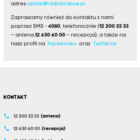
adres
opinie@radiokrakow.pl
Zapraszamy również do kontaktu z nami
poprzez SMS -
4080
, telefonicznie (
12 200 33 33
– antena,
12 630 60 00
– recepcja), a także na
nasz profil na
Facebooku
oraz
Twitterze
KONTAKT
phone
12 200 33 33
(antena)
phone
12 630 60 00
(recepcja)