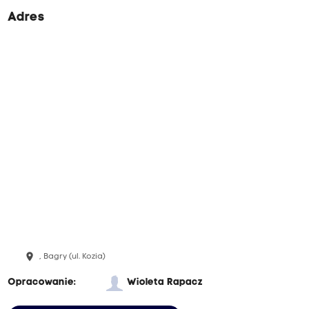
Adres
place
, Bagry (ul. Kozia)
Opracowanie:
Wioleta Rapacz