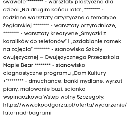
swawole”******** - warsztaty plastyczne dla
dzieci „Na drugim końcu lata”, ******** -
rodzinne warsztaty artystyczne o tematyce
żeglarskiej ******** - warsztaty przyrodnicze,
******** - warsztaty kreatywne „Smyczki z
koralików do telefonów” i „ozdabianie ramek
na zdjęcia” ******** - stanowisko Szkoły
dwujęzycznej — Dwujęzycznego Przedszkola
Maple Bear ******** - stanowisko
diagnostyczne programu „Dom Kultury
+”******** - dmuchańce, bańki mydlane, wyrzut
piany, malowanie buzi, ścianka
wspinaczkowa Wstęp wolny Szczegóły:
https://www.ckpodgorza.pl/oferta/wydarzenie/
lato-nad-bagrami