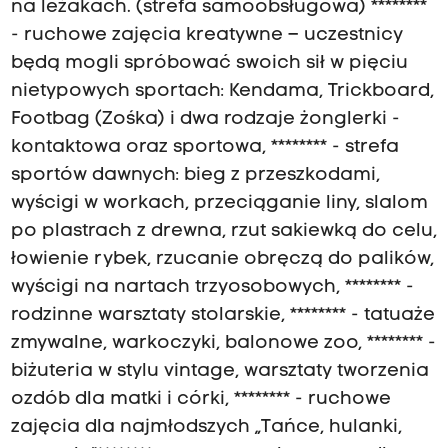
na leżakach. (strefa samoobsługowa) ********
- ruchowe zajęcia kreatywne – uczestnicy
będą mogli spróbować swoich sił w pięciu
nietypowych sportach: Kendama, Trickboard,
Footbag (Zośka) i dwa rodzaje żonglerki -
kontaktowa oraz sportowa, ******** - strefa
sportów dawnych: bieg z przeszkodami,
wyścigi w workach, przeciąganie liny, slalom
po plastrach z drewna, rzut sakiewką do celu,
łowienie rybek, rzucanie obręczą do palików,
wyścigi na nartach trzyosobowych, ******** -
rodzinne warsztaty stolarskie, ******** - tatuaże
zmywalne, warkoczyki, balonowe zoo, ******** -
biżuteria w stylu vintage, warsztaty tworzenia
ozdób dla matki i córki, ******** - ruchowe
zajęcia dla najmłodszych „Tańce, hulanki,