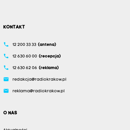
KONTAKT
phone
12 200 33 33
(antena)
phone
12 630 60 00
(recepcja)
phone
12 630 62 06
(reklama)
email
redakcja@radiokrakow.pl
email
reklama@radiokrakow.pl
O NAS