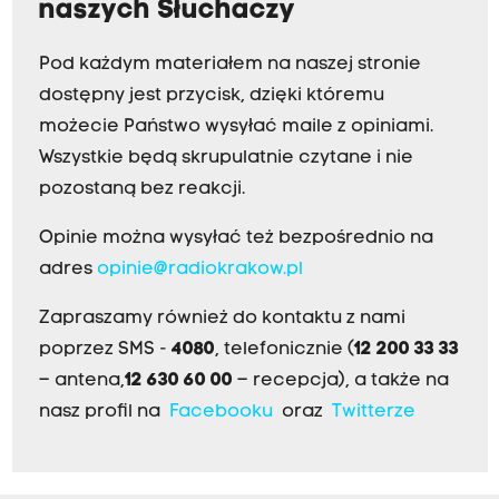
naszych Słuchaczy
Pod każdym materiałem na naszej stronie
dostępny jest przycisk, dzięki któremu
możecie Państwo wysyłać maile z opiniami.
Wszystkie będą skrupulatnie czytane i nie
pozostaną bez reakcji.
Opinie można wysyłać też bezpośrednio na
adres
opinie@radiokrakow.pl
Zapraszamy również do kontaktu z nami
poprzez SMS -
4080
, telefonicznie (
12 200 33 33
– antena,
12 630 60 00
– recepcja), a także na
nasz profil na
Facebooku
oraz
Twitterze