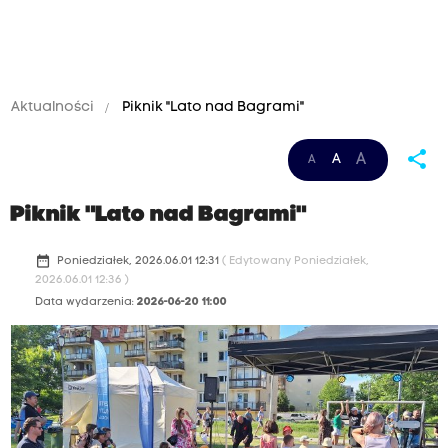
Aktualności
Piknik "Lato nad Bagrami"
share
A
A
A
Piknik "Lato nad Bagrami"
date_range
Poniedziałek, 2026.06.01 12:31
( Edytowany Poniedziałek,
2026.06.01 12:36 )
Data wydarzenia:
2026-06-20 11:00