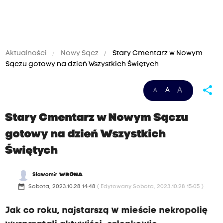
Aktualności
Nowy Sącz
Stary Cmentarz w Nowym
Sączu gotowy na dzień Wszystkich Świętych
share
A
A
A
Stary Cmentarz w Nowym Sączu
gotowy na dzień Wszystkich
Świętych
Sławomir
WRONA
date_range
Sobota, 2023.10.28 14:48
( Edytowany Sobota, 2023.10.28 15:05 )
Jak co roku, najstarszą w mieście nekropolię