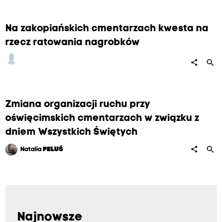
Na zakopiańskich cmentarzach kwesta na
rzecz ratowania nagrobków
search
share
Zmiana organizacji ruchu przy
oświęcimskich cmentarzach w związku z
dniem Wszystkich Świętych
search
share
Natalia
FELUŚ
Najnowsze