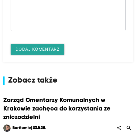
DODAJ KOMENTARZ
Zobacz także
Zarząd Cmentarzy Komunalnych w
Krakowie zachęca do korzystania ze
zniczodzielni
search
share
Bartłomiej
ZIAJA