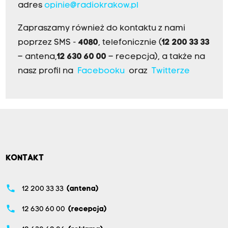
adres
opinie@radiokrakow.pl
Zapraszamy również do kontaktu z nami
poprzez SMS -
4080
, telefonicznie (
12 200 33 33
– antena,
12 630 60 00
– recepcja), a także na
nasz profil na
Facebooku
oraz
Twitterze
KONTAKT
phone
12 200 33 33
(antena)
phone
12 630 60 00
(recepcja)