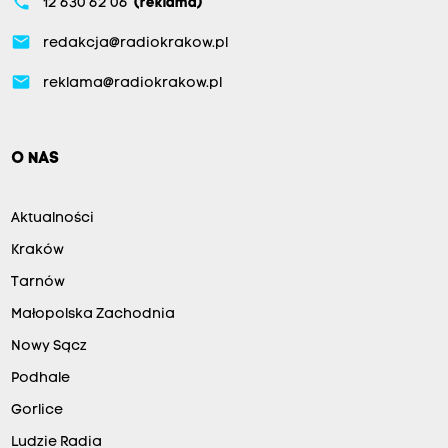
phone
12 630 62 06
(reklama)
email
redakcja@radiokrakow.pl
email
reklama@radiokrakow.pl
O NAS
Aktualności
Kraków
Tarnów
Małopolska Zachodnia
Nowy Sącz
Podhale
Gorlice
Ludzie Radia