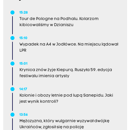
15:28
Tour de Pologne na Podhalu. Kolarzom
kibicowaliśmy w Dzianiszu
15:10
Wypadek na A4 w Jodłówce. Na miejscu lądował
LPR
15:01
Krynica znów żyje Kiepurą. Ruszyła 59. edycja
festiwalu imienia artysty
14:17
Kolonie i obozy letnie pod lupą Sanepidu. Jaki
jest wynik kontroli?
13:56
Mężczyzna, który wulgarnie wyzywał dwójkę
Ukraińców, zgłosił się na policję