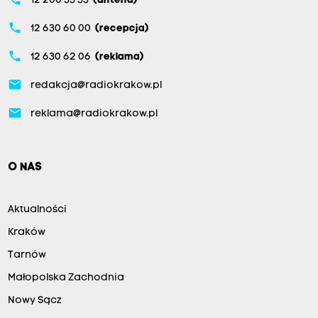
12 200 33 33
(antena)
phone
12 630 60 00
(recepcja)
phone
12 630 62 06
(reklama)
email
redakcja@radiokrakow.pl
email
reklama@radiokrakow.pl
O NAS
Aktualności
Kraków
Tarnów
Małopolska Zachodnia
Nowy Sącz