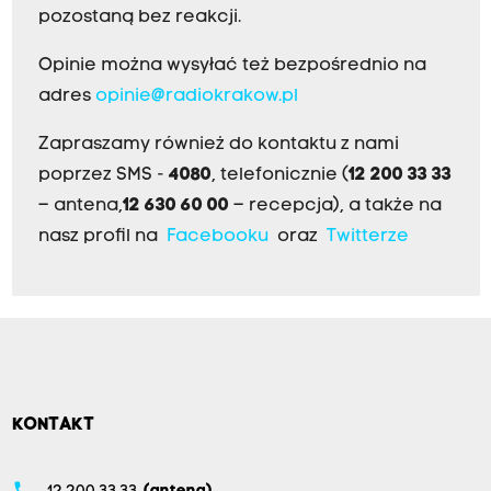
pozostaną bez reakcji.
Opinie można wysyłać też bezpośrednio na
adres
opinie@radiokrakow.pl
Zapraszamy również do kontaktu z nami
poprzez SMS -
4080
, telefonicznie (
12 200 33 33
– antena,
12 630 60 00
– recepcja), a także na
nasz profil na
Facebooku
oraz
Twitterze
KONTAKT
phone