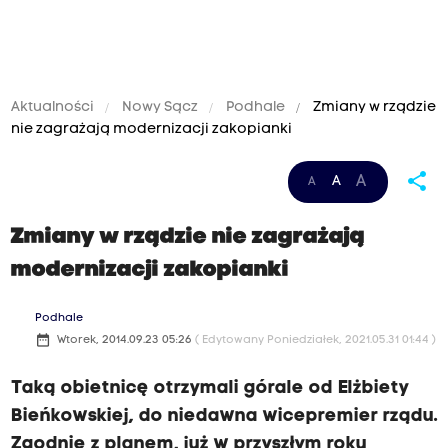
Aktualności
Nowy Sącz
Podhale
Zmiany w rządzie
nie zagrażają modernizacji zakopianki
share
A
A
A
Zmiany w rządzie nie zagrażają
modernizacji zakopianki
Podhale
date_range
Wtorek, 2014.09.23 05:26
( Edytowany Poniedziałek, 2021.05.31 01:44 )
Taką obietnicę otrzymali górale od Elżbiety
Bieńkowskiej, do niedawna wicepremier rządu.
Zgodnie z planem, już w przyszłym roku