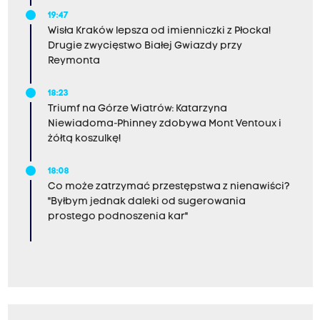
19:47
Wisła Kraków lepsza od imienniczki z Płocka!
Drugie zwycięstwo Białej Gwiazdy przy
Reymonta
18:23
Triumf na Górze Wiatrów: Katarzyna
Niewiadoma-Phinney zdobywa Mont Ventoux i
żółtą koszulkę!
18:08
Co może zatrzymać przestępstwa z nienawiści?
"Byłbym jednak daleki od sugerowania
prostego podnoszenia kar"