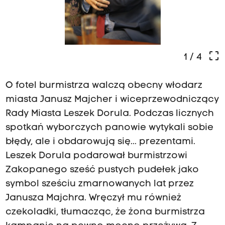
crop_free
1
/ 4
O fotel burmistrza walczą obecny włodarz
miasta Janusz Majcher i wiceprzewodniczący
Rady Miasta Leszek Dorula. Podczas licznych
spotkań wyborczych panowie wytykali sobie
błędy, ale i obdarowują się... prezentami.
Leszek Dorula podarował burmistrzowi
Zakopanego sześć pustych pudełek jako
symbol sześciu zmarnowanych lat przez
Janusza Majchra. Wręczył mu również
czekoladki, tłumacząc, że żona burmistrza