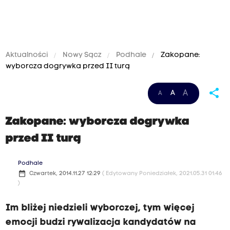
Aktualności
Nowy Sącz
Podhale
Zakopane:
wyborcza dogrywka przed II turą
share
A
A
A
Zakopane: wyborcza dogrywka
przed II turą
Podhale
date_range
Czwartek, 2014.11.27 12:29
( Edytowany Poniedziałek, 2021.05.31 01:46
)
Im bliżej niedzieli wyborczej, tym więcej
emocji budzi rywalizacja kandydatów na