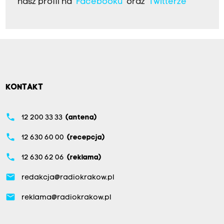
nasz profil na
Facebooku
oraz
Twitterze
KONTAKT
phone
12 200 33 33
(antena)
phone
12 630 60 00
(recepcja)
phone
12 630 62 06
(reklama)
email
redakcja@radiokrakow.pl
email
reklama@radiokrakow.pl