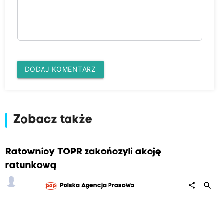
DODAJ KOMENTARZ
Zobacz także
Ratownicy TOPR zakończyli akcję
ratunkową
search
share
Polska Agencja Prasowa