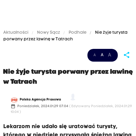
Aktualności
Nowy Sącz
Podhale
Nie żyje turysta
porwany przez lawinę w Tatrach
share
A
A
A
Nie żyje turysta porwany przez lawinę
w Tatrach
Polska Agencja Prasowa
date_range
Poniedziałek, 2024.01.29 07:04
( Edytowany Poniedziałek, 2024.01.29
10:04 )
Lekarzom nie udało się uratować turysty,
którego w niedzielę przysypała śnieżna lawina