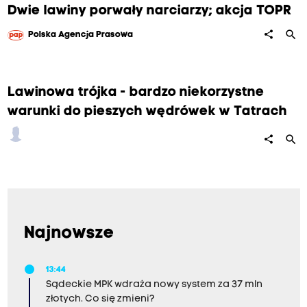
Dwie lawiny porwały narciarzy; akcja TOPR
search
share
Polska Agencja Prasowa
Lawinowa trójka - bardzo niekorzystne
warunki do pieszych wędrówek w Tatrach
search
share
Najnowsze
13:44
Sądeckie MPK wdraża nowy system za 37 mln
złotych. Co się zmieni?