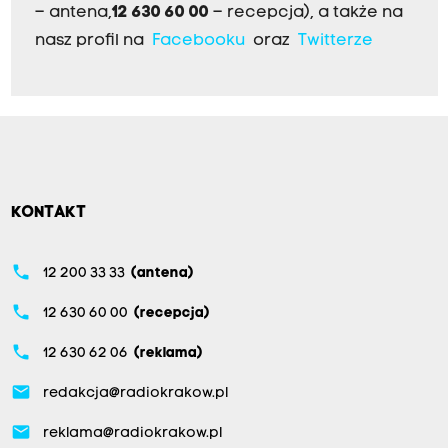
– antena,
12 630 60 00
– recepcja), a także na
nasz profil na
Facebooku
oraz
Twitterze
KONTAKT
phone
12 200 33 33
(antena)
phone
12 630 60 00
(recepcja)
phone
12 630 62 06
(reklama)
email
redakcja@radiokrakow.pl
email
reklama@radiokrakow.pl