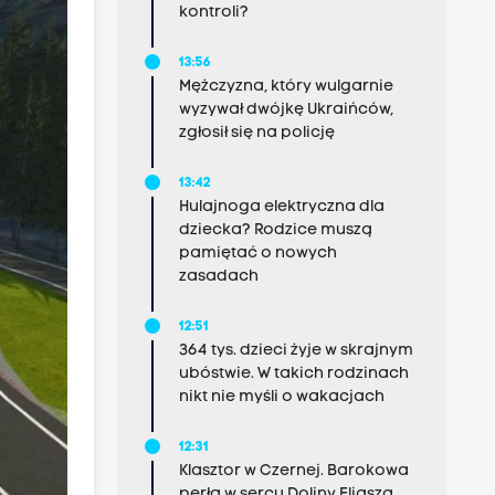
kontroli?
13:56
Mężczyzna, który wulgarnie
wyzywał dwójkę Ukraińców,
zgłosił się na policję
13:42
Hulajnoga elektryczna dla
dziecka? Rodzice muszą
pamiętać o nowych
zasadach
12:51
364 tys. dzieci żyje w skrajnym
ubóstwie. W takich rodzinach
nikt nie myśli o wakacjach
12:31
Klasztor w Czernej. Barokowa
perła w sercu Doliny Eliasza