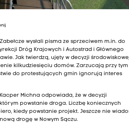
nij
Zabełcze wysłali pisma ze sprzeciwem m.in. do
Dyrekcji Dróg Krajowych i Autostrad i Głównego
ie. Jak twierdzą, ujęty w decyzji środowiskowe
nie kilkudziesięciu domów. Zarzucają przy tym
wie do protestujących gmin ignorują interes
 Kacper Michna odpowiada, że w decyzji
w którym powstanie droga. Liczbę koniecznych
ro, kiedy powstanie projekt. Jeszcze nie wiad
na nową drogę w Nowym Sączu.