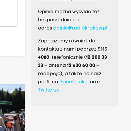
Opinie można wysyłać też
bezpośrednio na
adres
opinie@radiokrakow.pl
Zapraszamy również do
kontaktu z nami poprzez SMS -
4080
, telefonicznie (
12 200 33
33
– antena,
12 630 60 00
–
recepcja), a także na nasz
profil na
Facebooku
oraz
Twitterze