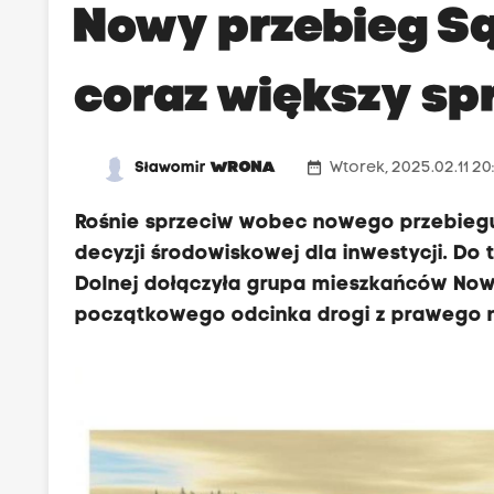
Nowy przebieg Są
coraz większy sp
date_range
Sławomir
WRONA
Wtorek, 2025.02.11 20
Rośnie sprzeciw wobec nowego przebiegu d
decyzji środowiskowej dla inwestycji. Do
Dolnej dołączyła grupa mieszkańców Now
początkowego odcinka drogi z prawego n