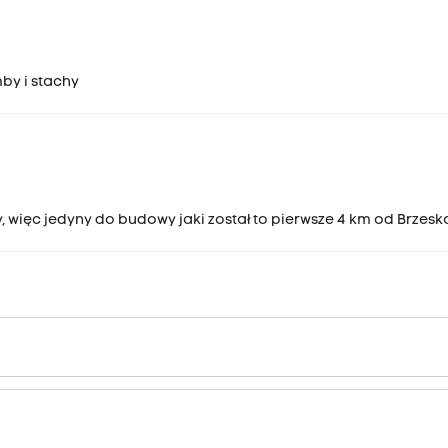
mby i stachy
, więc jedyny do budowy jaki został to pierwsze 4 km od Brzesk