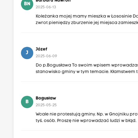
Barbara Nawron
BN
2025-06-13
Koleżanka mojej mamy mieszka w Łososinie Dol
zwrot pieniędzy zburzenie jej miejsca zamieszk
Józef
J
2025-06-09
Do p.Bogusława To swoim wpisem wprowadzasz P
stanowisko gminy w tym temacie. Kłamstwem te
Bogusław
B
2025-05-25
Wcale nie protestują gminy. Np. w Gnojniku pr
tyś. osób. Proszę nie wprowadzać ludzi w błąd.