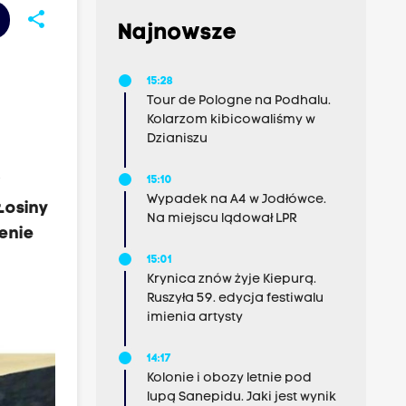
share
Najnowsze
15:28
Tour de Pologne na Podhalu.
Kolarzom kibicowaliśmy w
Dzianiszu
w
15:10
Wypadek na A4 w Jodłówce.
Łosiny
Na miejscu lądował LPR
enie
15:01
Krynica znów żyje Kiepurą.
Ruszyła 59. edycja festiwalu
imienia artysty
14:17
Kolonie i obozy letnie pod
lupą Sanepidu. Jaki jest wynik