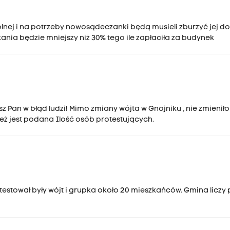
nej i na potrzeby nowosądeczanki będą musieli zburzyć jej d
ania będzie mniejszy niż 30% tego ile zapłaciła za budynek
an w błąd ludzi! Mimo zmiany wójta w Gnojniku , nie zmieniło 
ż jest podana Ilość osób protestujących.
otestował były wójt i grupka około 20 mieszkańców. Gmina liczy