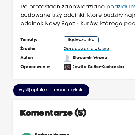
Po protestach zapowiedziano
podział in
budowane trzy odcinki, które budziły na
odcinek Nowy Sącz - Kurów, którego p
Tematy:
Sądeczanka
Źródło:
Opracowanie własne
Autor:
Sławomir Wrona
Opracowanie:
Jowita Gałka-Kucharska
Wyślij opinię na temat artykułu
Komentarze (5)