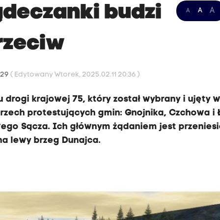
deczanki budzi
A
A
A
rzeciw
:29
( Edytowany Wtorek, 2025.02.11 20:36 )
rogi krajowej 75, który został wybrany i ujęty 
 trzech protestujących gmin: Gnojnika, Czchowa i 
ego Sącza. Ich głównym żądaniem jest przeniesi
a lewy brzeg Dunajca.