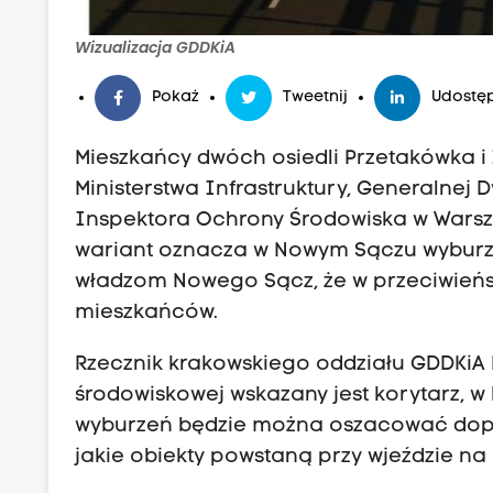
Wizualizacja GDDKiA
Pokaż
Tweetnij
Udostęp
Mieszkańcy dwóch osiedli Przetakówka i 
Ministerstwa Infrastruktury, Generalnej 
Inspektora Ochrony Środowiska w Warszaw
wariant oznacza w Nowym Sączu wyburze
władzom Nowego Sącz, że w przeciwieńst
mieszkańców.
Rzecznik krakowskiego oddziału GDDKiA
środowiskowej wskazany jest korytarz, 
wyburzeń będzie można oszacować dopie
jakie obiekty powstaną przy wjeździe 