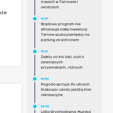
trasach w Tarnowie i
okolicach
kże
10:37
Rządowy program nie
sfinansuje całej inwestycji.
Tarnów szuka pieniędzy na
parking ze schronem
10:21
Zależy co kto lubi, czyli o
zwierzęcych
przysmakach...różnych
09:59
Pogoda sprzyja. Po ulicach
Krakowa i okolic jeżdżą linie
rekreacyjne
09:40
Lidia Grychtołówna. Muzyka