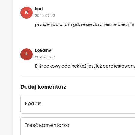
karl
K
2025-02-12
prosze robic tam gdzie sie da a reszte olec ni
Lokalny
L
2025-02-12
Ej środkowy odcinek też jest już oprotestowany
Dodaj komentarz
Podpis
Treść komentarza