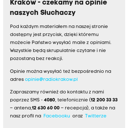
Kraków - czekamy na opinie
naszych Słuchaczy
Pod każdym materiałem na naszej stronie
dostępny jest przycisk, dzięki któremu
możecie Państwo wysyłać maile z opiniami.
Wszystkie będą skrupulatnie czytane i nie
pozostaną bez reakcji.
Opinie można wysyłać też bezpośrednio na
adres
opinie@radiokrakow.pl
Zapraszamy również do kontaktu z nami
poprzez SMS -
4080
, telefonicznie (
12 200 33 33
– antena,
12 630 60 00
– recepcja), a także na
nasz profil na
Facebooku
oraz
Twitterze