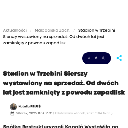
Aktualności
Małopolska Zach.
Stadion w Trzebini
Sierszy wystawiony na sprzedaż. Od dwóch lat jest
zamknięty z powodu zapadlisk
share
A
A
A
Stadion w Trzebini Sierszy
wystawiony na sprzedaż. Od dwóch
lat jest zamknięty z powodu zapadlisk
Natalia
FELUŚ
date_range
Wtorek, 2025.11.04 16:31
( Edytowany Wtorek, 2025.11.04 16:38 )
Spółka Restrukturyzacji Kopalń wystawiła na