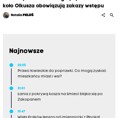
koło Olkusza obowiązują zakazy wstępu
search
share
Natalia
FELUŚ
Najnowsze
22:05
Prawo łowieckie do poprawki. Co mogą zyskać
mieszkańcy miast i wsi?
21:01
Łania z pokrywą kosza na śmieci błąka się po
Zakopanem
19:47
Wisła Kraków lepsza od imienniczki z Płocka!