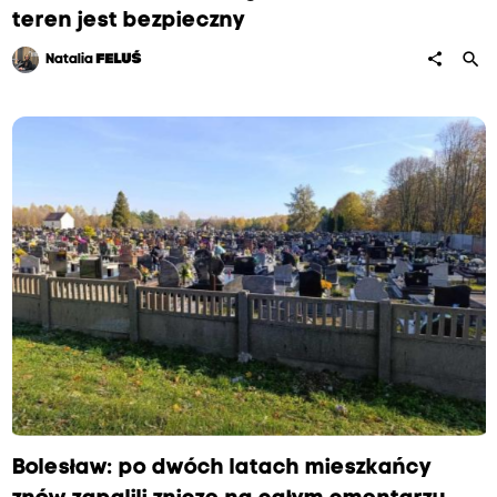
teren jest bezpieczny
search
share
Natalia
FELUŚ
Bolesław: po dwóch latach mieszkańcy