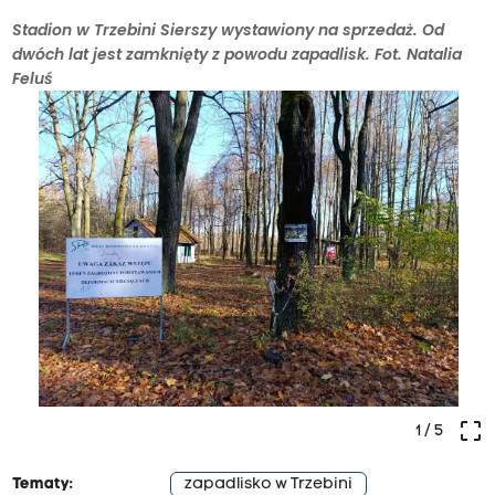
Stadion w Trzebini Sierszy wystawiony na sprzedaż. Od
dwóch lat jest zamknięty z powodu zapadlisk. Fot. Natalia
Feluś
crop_free
1
/ 5
Tematy:
zapadlisko w Trzebini