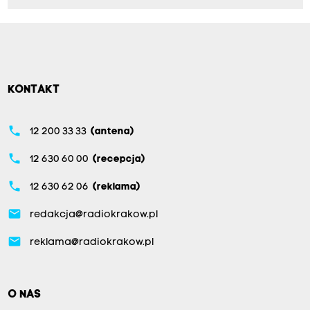
KONTAKT
phone
12 200 33 33
(antena)
phone
12 630 60 00
(recepcja)
phone
12 630 62 06
(reklama)
email
redakcja@radiokrakow.pl
email
reklama@radiokrakow.pl
O NAS