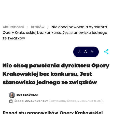
Aktualności
Kraków
Nie chcą powołania dyrektora
Opery Krakowskiej bez konkursu. Jest stanowisko jednego
ze związków
share
A
A
A
Nie chcą powołania dyrektora Opery
Krakowskiej bez konkursu. Jest
stanowisko jednego ze związków
Ewa
SZKURŁAT
date_range
Środa, 2026.07.08 14:29
( Edytowany Środa, 2026.07.08 15:36 )
Ponad stu pracowników Opery Krakowskiej