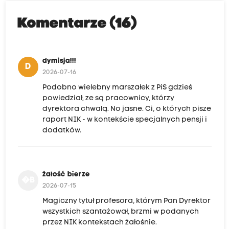
Komentarze (16)
dymisja!!!
D
2026-07-16
Podobno wielebny marszałek z PiS gdzieś
powiedział, ze są pracownicy, którzy
dyrektora chwalą. No jasne. Ci, o których pisze
raport NIK - w kontekście specjalnych pensji i
dodatków.
żałość bierze
�B
2026-07-15
Magiczny tytuł profesora, którym Pan Dyrektor
wszystkich szantażował, brzmi w podanych
przez NIK kontekstach żałośnie.