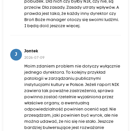
pobudek. Dla nich czy byłby NIK, czy nie, są
przeciw. Dla zasady. Zasady utraty wpływów. A
prawda jest taka, że każdy inny dyrektor czy
Broń Boże manager otoczy się swoimi ludźmi.
I będą doić jeszcze więcej.
Jontek
J
2026-07-09
Moim zdaniem problem nie dotyczy wyłącznie
jednego dyrektora. To kolejny przykład
patologii w zarządzaniu publicznymi
instytucjami kultury w Polsce. Jeżeli raport NIK
zawiera tak poważne zastrzeżenia, sprawa
powinna zostać rzetelnie wyjaśniona przez
właściwe organy, a ewentualną
odpowiedzialność powinien ocenić sąd. Nie
przesądzam, jaki powinien być wyrok, ale nie
można udawać, że nic się nie stało. Jeszcze
bardziej bulwersujące jest rozważanie