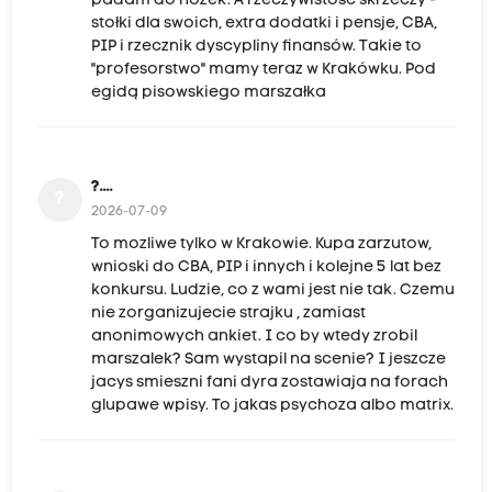
padam do nóżek. A rzeczywistość skrzeczy -
stołki dla swoich, extra dodatki i pensje, CBA,
PIP i rzecznik dyscypliny finansów. Takie to
"profesorstwo" mamy teraz w Krakówku. Pod
egidą pisowskiego marszałka
?....
?
2026-07-09
To mozliwe tylko w Krakowie. Kupa zarzutow,
wnioski do CBA, PIP i innych i kolejne 5 lat bez
konkursu. Ludzie, co z wami jest nie tak. Czemu
nie zorganizujecie strajku , zamiast
anonimowych ankiet. I co by wtedy zrobil
marszalek? Sam wystapil na scenie? I jeszcze
jacys smieszni fani dyra zostawiaja na forach
glupawe wpisy. To jakas psychoza albo matrix.