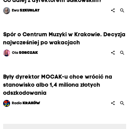
Co dalej z dyrektorem Sułkowskim?
search
share
Ewa
SZKURŁAT
Spór o Centrum Muzyki w Krakowie. Decyzja
najwcześniej po wakacjach
search
share
Ola
SOBCZAK
Były dyrektor MOCAK-u chce wrócić na
stanowisko albo 1,4 miliona złotych
odszkodowania
search
share
Radio
KRAKÓW