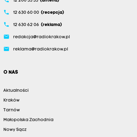
phone
12 200 33 33
(antena)
phone
12 630 60 00
(recepcja)
phone
12 630 62 06
(reklama)
email
redakcja@radiokrakow.pl
email
reklama@radiokrakow.pl
O NAS
Aktualności
Kraków
Tarnów
Małopolska Zachodnia
Nowy Sącz