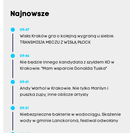
Najnowsze
09:47
Wisła Kraków gra o kolejną wygraną u siebie.
TRANSMISJA MECZU Z WISŁĄ PŁOCK
09:46
Nie będzie innego kandydata z szyldem KO w
Krakowie. "Mam wsparcie Donalda Tuska"
09:41
Andy Warhol w Krakowie. Nie tylko Marilyn i
puszka zupy, inne oblicze artysty
09:31
Niebezpieczne bakterie w wodociągu. Skażenie
wody w gminie Lanckorona, festiwal odwołany