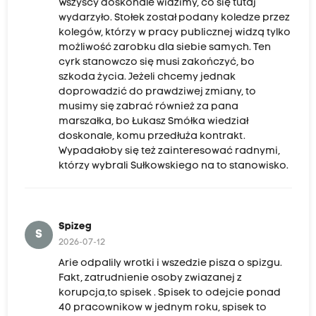
Wszyscy doskonale widzimy, co się tutaj
wydarzyło. Stołek został podany koledze przez
kolegów, którzy w pracy publicznej widzą tylko
możliwość zarobku dla siebie samych. Ten
cyrk stanowczo się musi zakończyć, bo
szkoda życia. Jeżeli chcemy jednak
doprowadzić do prawdziwej zmiany, to
musimy się zabrać również za pana
marszałka, bo Łukasz Smółka wiedział
doskonale, komu przedłuża kontrakt.
Wypadałoby się też zainteresować radnymi,
którzy wybrali Sułkowskiego na to stanowisko.
Spizeg
S
2026-07-12
Arie odpalily wrotki i wszedzie pisza o spizgu.
Fakt, zatrudnienie osoby zwiazanej z
korupcja,to spisek . Spisek to odejcie ponad
40 pracownikow w jednym roku, spisek to