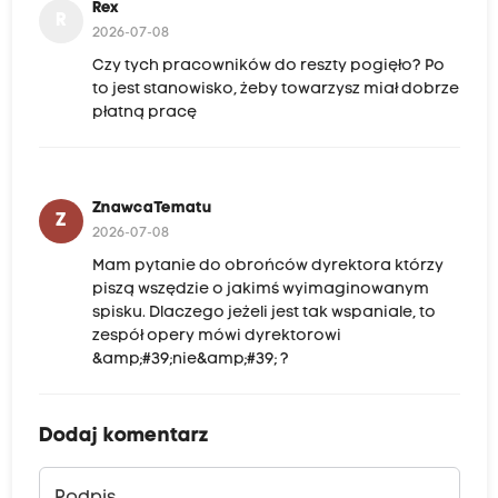
Rex
R
2026-07-08
Czy tych pracowników do reszty pogięło? Po
to jest stanowisko, żeby towarzysz miał dobrze
płatną pracę
ZnawcaTematu
Z
2026-07-08
Mam pytanie do obrońców dyrektora którzy
piszą wszędzie o jakimś wyimaginowanym
spisku. Dlaczego jeżeli jest tak wspaniale, to
zespół opery mówi dyrektorowi
&amp;#39;nie&amp;#39; ?
Dodaj komentarz