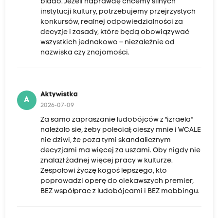
blado. Jeżeli naprawdę chcemy silnych
instytucji kultury, potrzebujemy przejrzystych
konkursów, realnej odpowiedzialności za
decyzje i zasady, które będą obowiązywać
wszystkich jednakowo – niezależnie od
nazwiska czy znajomości.
Aktywistka
A
2026-07-09
Za samo zapraszanie ludobójców z "izraela"
należało sie, żeby poleciał; cieszy mnie i WCALE
nie dziwi, że poza tymi skandalicznym
decyzjami ma więcej za uszami. Oby nigdy nie
znalazł żadnej więcej pracy w kulturze.
Zespołowi życzę kogoś lepszego, kto
poprowadzi operę do ciekawszych premier,
BEZ współprac z ludobójcami i BEZ mobbingu.