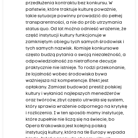
przedłużenia kontraktu bez konkursu. W
państwie, które traktuje kulturę poważnie,
takie sytuacje powinny prowadzić do pełnej
transparentności, a nie do prób utrzymania
status quo. Od lat można odnieść wrażenie, że
część instytucji kultury funkcjonuje w
zamkniętym obiegu tych samych środowisk i
tych samych nazwisk. Komisje konkursowe
często budzą pytania o swoją niezależność, a
odpowiedzialność za nietrafione decyzje
praktycznie nie istnieje. To rodzi przekonanie,
że lojalność wobec środowiska bywa
ważniejsza niż kompetencje. Efekt jest
opłakany. Zamiast budować prestiż polskiej
kultury i wyłaniać najlepszych menedżerów
oraz twórców, zbyt często utrwala się system,
który sprawia wrażenie odpornego na krytykę
i rozliczenia. I w ten sposób mamy instytucje,
które zupełnie nie liczą się na świecie, bo
Opera Krakowska jest kolejną polską
instytucją kultury, która na tle Europy wypada