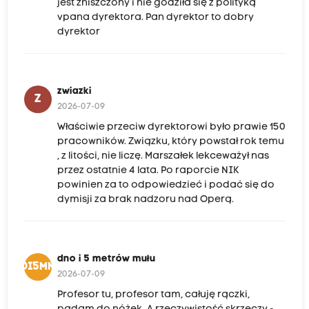
jest zniszczony i nie godziła się z polityką
vpana dyrektora. Pan dyrektor to dobry
dyrektor
zwiazki
Z
2026-07-09
Właściwie przeciw dyrektorowi było prawie 150
pracowników. Związku, który powstał rok temu
, z litości, nie liczę. Marszałek lekceważył nas
przez ostatnie 4 lata. Po raporcie NIK
powinien za to odpowiedzieć i podać się do
dymisji za brak nadzoru nad Operą.
dno i 5 metrów mułu
DI5MM
2026-07-09
Profesor tu, profesor tam, całuję rączki,