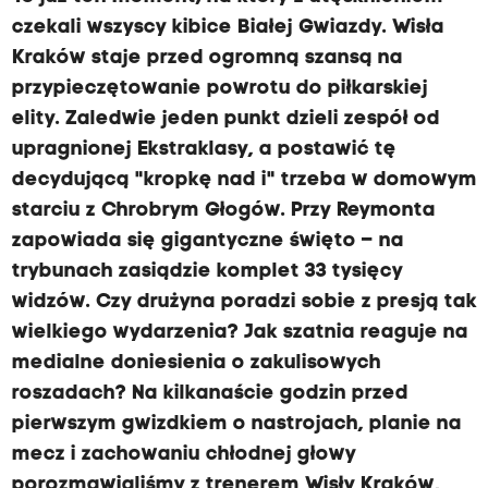
czekali wszyscy kibice Białej Gwiazdy. Wisła
Kraków staje przed ogromną szansą na
przypieczętowanie powrotu do piłkarskiej
elity. Zaledwie jeden punkt dzieli zespół od
upragnionej Ekstraklasy, a postawić tę
decydującą "kropkę nad i" trzeba w domowym
starciu z Chrobrym Głogów. Przy Reymonta
zapowiada się gigantyczne święto – na
trybunach zasiądzie komplet 33 tysięcy
widzów. Czy drużyna poradzi sobie z presją tak
wielkiego wydarzenia? Jak szatnia reaguje na
medialne doniesienia o zakulisowych
roszadach? Na kilkanaście godzin przed
pierwszym gwizdkiem o nastrojach, planie na
mecz i zachowaniu chłodnej głowy
porozmawialiśmy z trenerem Wisły Kraków,