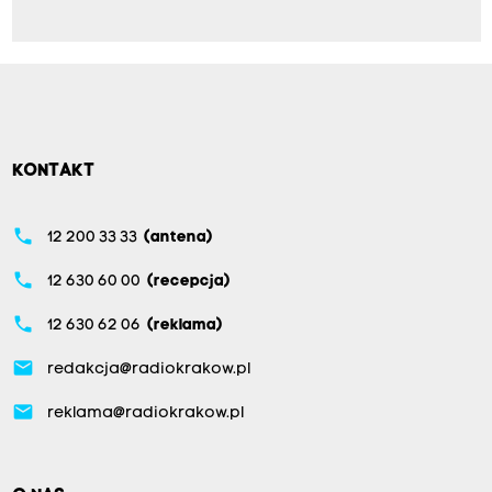
KONTAKT
phone
12 200 33 33
(antena)
phone
12 630 60 00
(recepcja)
phone
12 630 62 06
(reklama)
email
redakcja@radiokrakow.pl
email
reklama@radiokrakow.pl