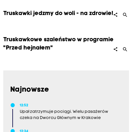
Truskawki jedzmy do woli - na zdrowie!
search
share
Truskawkowe szaleństwo w programie
"Przed hejnałem"
search
share
Najnowsze
12:52
Upał zatrzymuje pociągi. Wielu pasażerów
czeka na Dworcu Głównym w Krakowie
12:34