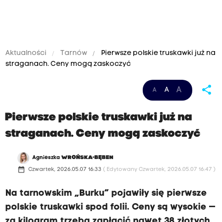
Aktualności
Tarnów
Pierwsze polskie truskawki już na
straganach. Ceny mogą zaskoczyć
share
A
A
A
Pierwsze polskie truskawki już na
straganach. Ceny mogą zaskoczyć
Agnieszka
WROŃSKA-BĘBEN
date_range
Czwartek, 2026.05.07 16:33
( Edytowany Czwartek, 2026.05.07 16:47 )
Na tarnowskim „Burku” pojawiły się pierwsze
polskie truskawki spod folii. Ceny są wysokie —
za kilogram trzeba zapłacić nawet 38 złotych.