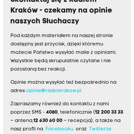
Skontaktuj się z Radiem
Kraków - czekamy na opinie
naszych Słuchaczy
Pod każdym materiałem na naszej stronie
dostępny jest przycisk, dzięki któremu
możecie Państwo wysyłać maile z opiniami.
Wszystkie będą skrupulatnie czytane i nie
pozostaną bez reakcji.
Opinie można wysyłać też bezpośrednio na
adres
opinie@radiokrakow.pl
Zapraszamy również do kontaktu z nami
poprzez SMS -
4080
, telefonicznie (
12 200 33 33
– antena,
12 630 60 00
– recepcja), a także na
nasz profil na
Facebooku
oraz
Twitterze