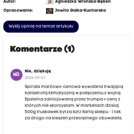
Autor:
Agnieszka Wrońska-Bęben
Opracowanie:
Jowita Gałka-Kucharska
Wyślij opinię na temat artykułu
Komentarze (1)
Nie, dziękuję
ND
2026-05-07
Spirala marżowo-cenowa wywołana trwającą
katastrofą klimatyczną w połączeniu z wojną
Epsteina zainicjowaną przez trumpa = ceny z
których nie skorzystam. W marketach dzisiaj
500g truskawek był za 6zł z Kartą sklepu - i tak
za drogo na kieszeń przeciętnego obywatela.