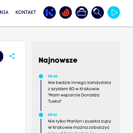
NIA
KONTAKT
share
Najnowsze
09:46
Nie będzie innego kandydata
z szyldem KO w Krakowie.
"Mam wsparcie Donalda
Tuska"
09:41
Nie tylko Marilyn i puszka zupy.
W Krakowie można zobaczyć