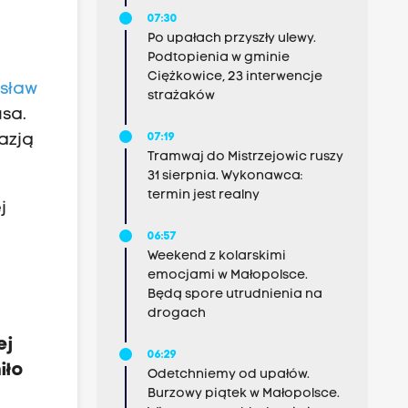
07:30
Po upałach przyszły ulewy.
Podtopienia w gminie
Ciężkowice, 23 interwencje
esław
strażaków
sa.
07:19
azją
Tramwaj do Mistrzejowic ruszy
31 sierpnia. Wykonawca:
termin jest realny
j
06:57
Weekend z kolarskimi
emocjami w Małopolsce.
Będą spore utrudnienia na
drogach
ej
06:29
iło
Odetchniemy od upałów.
Burzowy piątek w Małopolsce.