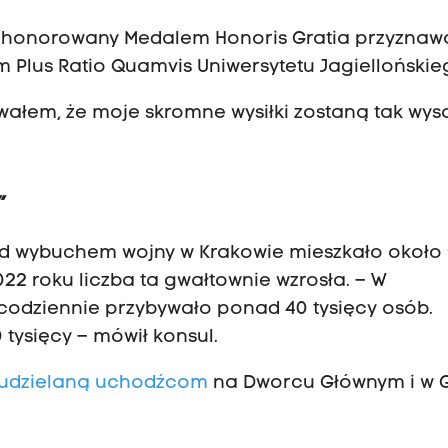
ł uhonorowany Medalem Honoris Gratia przyzna
Plus Ratio Quamvis Uniwersytetu Jagiellońskie
wałem, że moje skromne wysiłki zostaną tak wys
”
d wybuchem wojny w Krakowie mieszkało około
022 roku liczba ta gwałtownie wzrosła. – W
odziennie przybywało ponad 40 tysięcy osób.
tysięcy – mówił konsul.
udzielaną uchodźcom
na Dworcu Głównym i w G