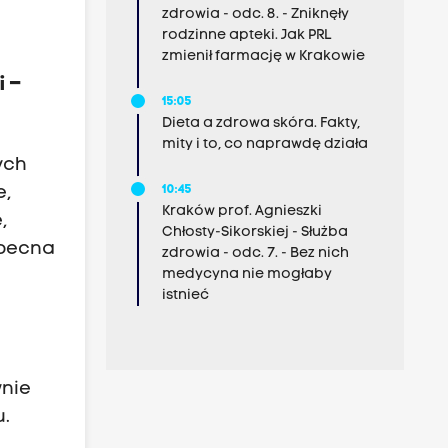
zdrowia - odc. 8. - Zniknęły
rodzinne apteki. Jak PRL
zmienił farmację w Krakowie
i –
15:05
Dieta a zdrowa skóra. Fakty,
mity i to, co naprawdę działa
ych
10:45
e,
Kraków prof. Agnieszki
,
Chłosty-Sikorskiej - Służba
obecna
zdrowia - odc. 7. - Bez nich
medycyna nie mogłaby
istnieć
wnie
u.