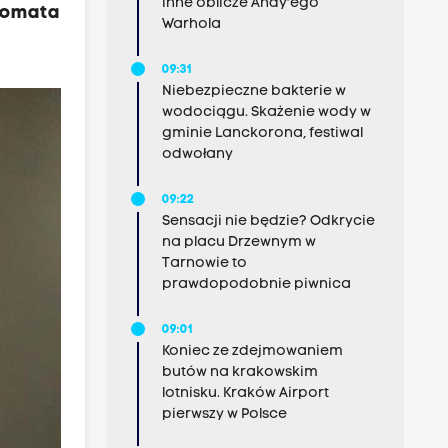
inne oblicze Andy'ego
plomata
Warhola
09:31
Niebezpieczne bakterie w
wodociągu. Skażenie wody w
gminie Lanckorona, festiwal
odwołany
09:22
Sensacji nie będzie? Odkrycie
na placu Drzewnym w
Tarnowie to
prawdopodobnie piwnica
09:01
Koniec ze zdejmowaniem
butów na krakowskim
lotnisku. Kraków Airport
pierwszy w Polsce