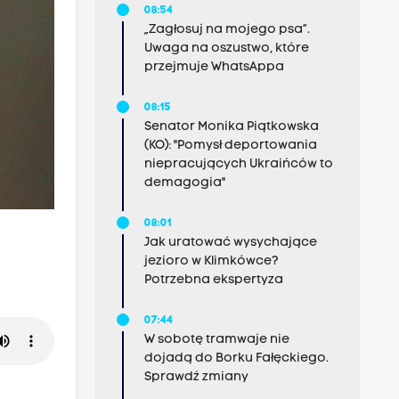
08:54
„Zagłosuj na mojego psa”.
Uwaga na oszustwo, które
przejmuje WhatsAppa
08:15
Senator Monika Piątkowska
(KO): "Pomysł deportowania
niepracujących Ukraińców to
demagogia"
08:01
Jak uratować wysychające
jezioro w Klimkówce?
Potrzebna ekspertyza
07:44
W sobotę tramwaje nie
dojadą do Borku Fałęckiego.
Sprawdź zmiany