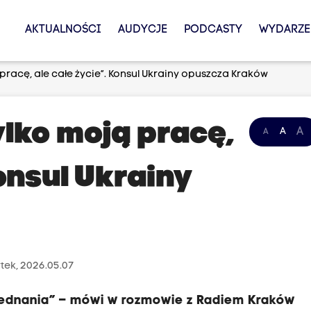
AKTUALNOŚCI
AUDYCJE
PODCASTY
WYDARZE
 pracę, ale całe życie”. Konsul Ukrainy opuszcza Kraków
tylko moją pracę,
A
A
A
Konsul Ukrainy
tek, 2026.05.07
ojednania” – mówi w rozmowie z Radiem Kraków