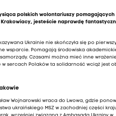
tysiąca polskich wolontariuszy pomagających
 Krakowiacy, jesteście naprawdę fantastyczn
azywana Ukrainie nie skończyła się po pierwsz
ne wsparcie. Pomagają środowiska akademicki
i samorządy. Czasami można mieć inne wrażenie
 w sercach Polaków ta solidarność wciąż jest 
rakowie
esław Wojnarowski wraca do Lwowa, gdzie pono
stwa ukraińskiego MSZ w zachodniej części kraj
rak, wcześniej związana z Ambasadą Ukrainy w