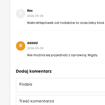
Rex
R
2026-05-08
Nabrał łapówek od rodaków to czas żeby ktoś i
ddddd
D
2026-05-08
Nie można się pojednać z oprawcą. Nigdy.
Dodaj komentarz
Podpis
Treść komentarza