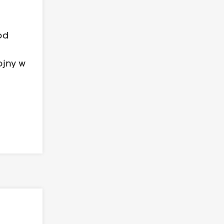
od
ojny w