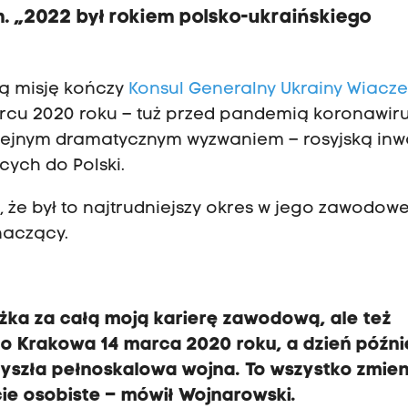
. „2022 był rokiem polsko-ukraińskiego
ją misję kończy
Konsul Generalny Ukrainy Wiacz
arcu 2020 roku – tuż przed pandemią koronawiru
kolejnym dramatycznym wyzwaniem – rosyjską inw
cych do Polski.
że był to najtrudniejszy okres w jego zawodowe
naczący.
ężka za całą moją karierę zawodową, ale też
o Krakowa 14 marca 2020 roku, a dzień późni
zyszła pełnoskalowa wojna. To wszystko zmien
cie osobiste – mówił Wojnarowski.