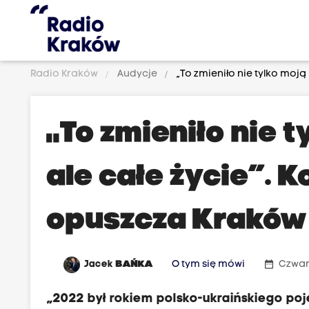
Radio Kraków
Audycje
„To zmieniło nie tylko moją
„To zmieniło nie 
ale całe życie”. 
opuszcza Kraków
date_range
Jacek
BAŃKA
O tym się mówi
Czwar
„2022 był rokiem polsko-ukraińskiego p