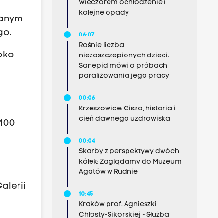
Wieczorem ochłodzenie i
kolejne opady
wanym
go.
06:07
Rośnie liczba
oko
niezaszczepionych dzieci.
Sanepid mówi o próbach
paraliżowania jego pracy
00:06
Krzeszowice: Cisza, historia i
cień dawnego uzdrowiska
 100
00:04
Skarby z perspektywy dwóch
kółek: Zaglądamy do Muzeum
Agatów w Rudnie
alerii
10:45
Kraków prof. Agnieszki
Chłosty-Sikorskiej - Służba