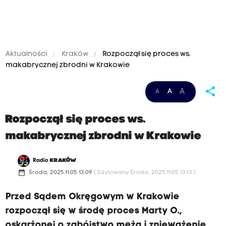
Aktualności
Kraków
Rozpoczął się proces ws.
makabrycznej zbrodni w Krakowie
share
A
A
A
Rozpoczął się proces ws.
makabrycznej zbrodni w Krakowie
Radio
KRAKÓW
date_range
Środa, 2025.11.05 13:09
( Edytowany Środa, 2025.11.05 13:13 )
Przed Sądem Okręgowym w Krakowie
rozpoczął się w środę proces Marty O.,
oskarżonej o zabójstwo męża i znieważenie