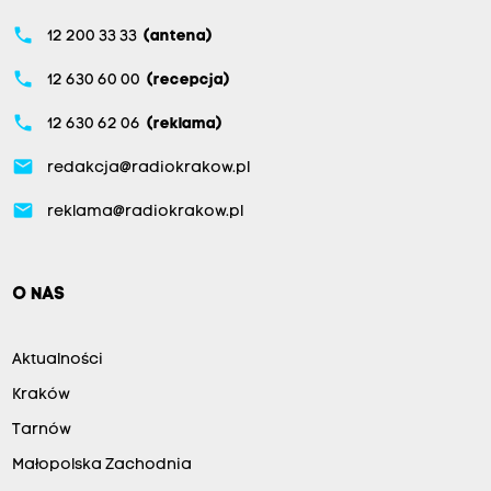
phone
12 200 33 33
(antena)
phone
12 630 60 00
(recepcja)
phone
12 630 62 06
(reklama)
email
redakcja@radiokrakow.pl
email
reklama@radiokrakow.pl
O NAS
Aktualności
Kraków
Tarnów
Małopolska Zachodnia