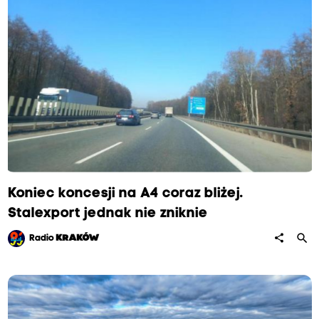
Koniec koncesji na A4 coraz bliżej.
Stalexport jednak nie zniknie
search
share
Radio
KRAKÓW