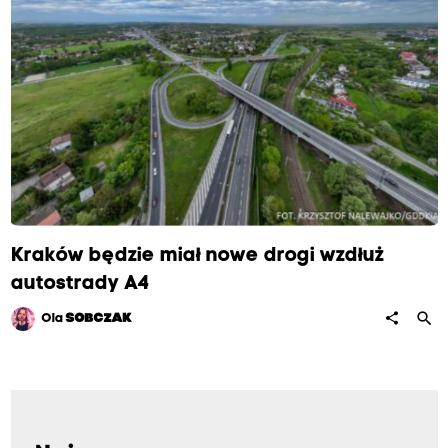
Kraków będzie miał nowe drogi wzdłuż
autostrady A4
search
share
Ola
SOBCZAK