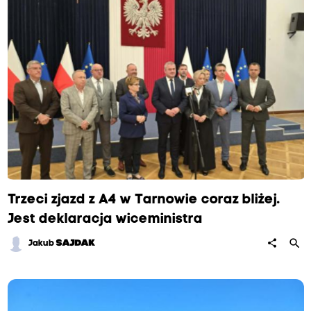
Trzeci zjazd z A4 w Tarnowie coraz bliżej.
Jest deklaracja wiceministra
search
share
Jakub
SAJDAK