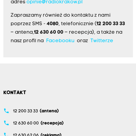
adres
opinie@radiokrakow.pl
Zapraszamy również do kontaktu z nami
poprzez SMS -
4080
, telefonicznie (
12 200 33 33
– antena,
12 630 60 00
– recepcja), a także na
nasz profil na
Facebooku
oraz
Twitterze
KONTAKT
phone
12 200 33 33
(antena)
phone
12 630 60 00
(recepcja)
phone
12 630 62 06
(reklama)