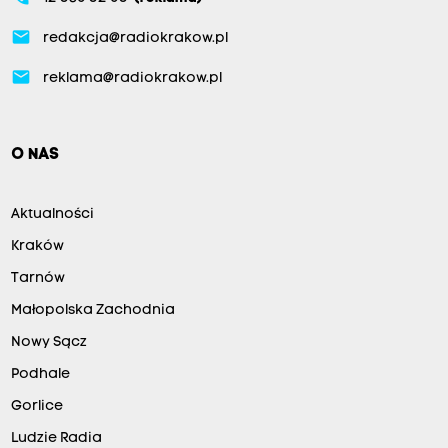
email
redakcja@radiokrakow.pl
email
reklama@radiokrakow.pl
O NAS
Aktualności
Kraków
Tarnów
Małopolska Zachodnia
Nowy Sącz
Podhale
Gorlice
Ludzie Radia