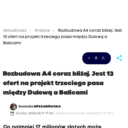
Aktualności
Kraków
Rozbudowa A4 coraz bliżej. Jest
13 ofert na projekt trzeciego pasa między Dulową a
Balicami
share
A
A
A
Rozbudowa A4 coraz bliżej. Jest 13
ofert na projekt trzeciego pasa
między Dulową a Balicami
Dominika
KOSSAKOWSKA
date_range
Środa, 2026.06.17 17:42
( Edytowany Środa, 2026.06.17 17:49 )
Co najmniej 17 milionów złotych może