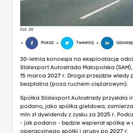
Fot. EK
Pokaż
Tweetnij
Udostęp
30-letnia koncesja na eksploatację odc
Stalexport Autostrada Małopolska (SAM),
15 marca 2027 r. Droga przejdzie wtedy p
bezpłatna (poza ruchem ciężarowym).
Spółka Stalexport Autostrady przysłała
podano, jako spółka giełdowa, zamierza
mln zł dywidendy z zysku za 2025 r. Pod
- jak podano - będzie wspierał spółkę
operacyjnego spółki i grupy po 2027 r.