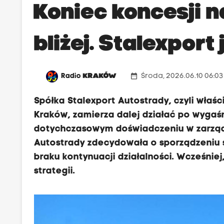
Koniec koncesji n
bliżej. Stalexport
date_range
Radio
KRAKÓW
Środa, 2026.06.10 06:0
Spółka Stalexport Autostrady, czyli właś
Kraków, zamierza dalej działać po wygaś
dotychczasowym doświadczeniu w zarządza
Autostrady zdecydowała o sporządzeniu s
braku kontynuacji działalności. Wcześniej, 
strategii.