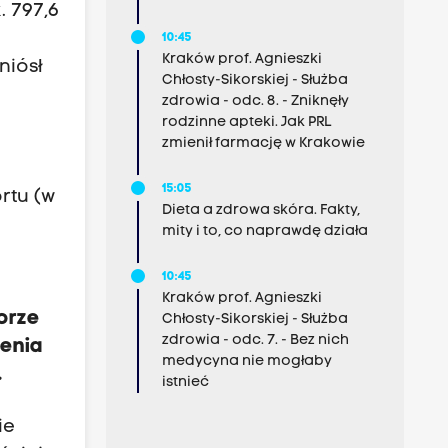
. 797,6
10:45
Kraków prof. Agnieszki
niósł
Chłosty-Sikorskiej - Służba
zdrowia - odc. 8. - Zniknęły
rodzinne apteki. Jak PRL
zmienił farmację w Krakowie
15:05
rtu (w
Dieta a zdrowa skóra. Fakty,
mity i to, co naprawdę działa
10:45
Kraków prof. Agnieszki
orze
Chłosty-Sikorskiej - Służba
zdrowia - odc. 7. - Bez nich
zenia
medycyna nie mogłaby
.
istnieć
ie