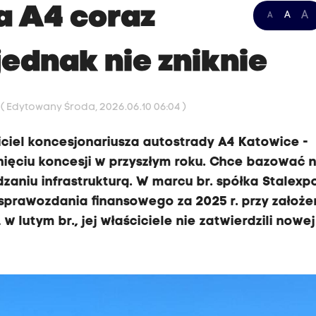
a A4 coraz
A
A
A
 jednak nie zniknie
3
( Edytowany Środa, 2026.06.10 06:04 )
ciciel koncesjonariusza autostrady A4 Katowice -
nięciu koncesji w przyszłym roku. Chce bazować 
niu infrastrukturą. W marcu br. spółka Stalexp
prawozdania finansowego za 2025 r. przy założe
w lutym br., jej właściciele nie zatwierdzili nowej