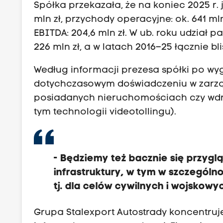
Spółka przekazała, że na koniec 2025 r. j
mln zł, przychody operacyjne: ok. 641 mln
EBITDA: 204,6 mln zł. W ub. roku udział
226 mln zł, a w latach 2016–25 łącznie blis
Według informacji prezesa spółki po w
dotychczasowym doświadczeniu w zarząd
posiadanych nieruchomościach czy wdra
tym technologii videotollingu).
- Będziemy też bacznie się przyg
infrastruktury, w tym w szczególn
tj. dla celów cywilnych i wojskow
Grupa Stalexport Autostrady koncentruj