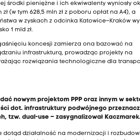
ej środki pieniężne i ich ekwiwalenty wyniosły ok
 zł (w tym 628,5 mln zł z poboru opłat na A4), a
 państwa w zyskach z odcinka Katowice–Kraków wy
ko 1 mld zł.
ygaśnięciu koncesji zamierza ona bazować na
zaniu infrastrukturą, prowadząc projekty na
żając rozwiązania technologiczne dla transpo
lądać nowym projektom PPP oraz innym w sekt
ości dot. infrastruktury podwójnego przeznac
ych, tzw. dual-use – zasygnalizował Kaczmarek
e dotąd działalność na modernizacji i rozbudow