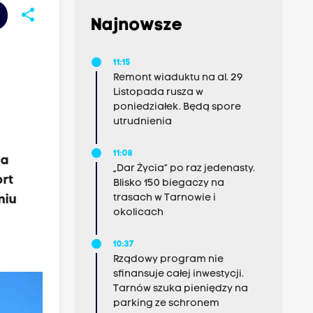
share
Najnowsze
11:15
Remont wiaduktu na al. 29
Listopada rusza w
poniedziałek. Będą spore
utrudnienia
11:08
na
„Dar Życia” po raz jedenasty.
ort
Blisko 150 biegaczy na
trasach w Tarnowie i
niu
okolicach
10:37
Rządowy program nie
sfinansuje całej inwestycji.
Tarnów szuka pieniędzy na
parking ze schronem