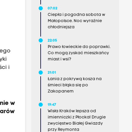
07:02
Ciepła i pogodna sobota w
Małopolsce. Noc wyraźnie
chłodniejsza
22:05
Prawo łowieckie do poprawki.
cego
Co mogą zyskać mieszkańcy
yki
miast i wsi?
ci i
21:01
Łania z pokrywą kosza na
śmieci błąka się po
Zakopanem
nie w
19:47
szarów
Wisła Kraków lepsza od
imienniczki z Płocka! Drugie
zwycięstwo Białej Gwiazdy
przy Reymonta