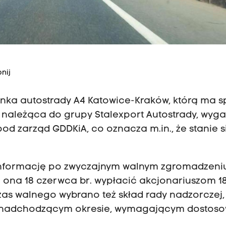
nij
inka autostrady A4 Katowice-Kraków, którą ma s
 należąca do grupy Stalexport Autostrady, wyga
od zarząd GDDKiA, co oznacza m.in., że stanie s
 informację po zwyczajnym walnym zgromadzeniu
 ona 18 czerwca br. wypłacić akcjonariuszom 1
czas walnego wybrano też skład rady nadzorczej,
 w nadchodzącym okresie, wymagającym dostos