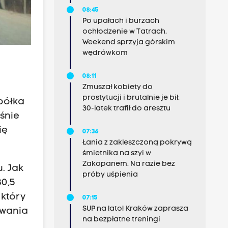
08:45
Po upałach i burzach
ochłodzenie w Tatrach.
Weekend sprzyja górskim
wędrówkom
08:11
Zmuszał kobiety do
prostytucji i brutalnie je bił.
półka
30-latek trafił do aresztu
śnie
ię
07:36
Łania z zakleszczoną pokrywą
śmietnika na szyi w
Zakopanem. Na razie bez
. Jak
próby uśpienia
80,5
 który
07:15
SUP na lato! Kraków zaprasza
owania
na bezpłatne treningi