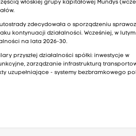
 częścią włoskiej grupy kapitałowej Mundys (wcze
iałów.
Autostrady zdecydowała o sporządzeniu sprawo
ku kontynuacji działalności. Wcześniej, w lutym b
ałalności na lata 2026-30.
lary przyszłej działalności spółki: inwestycje w
nkcyjne, zarządzanie infrastrukturą transporto
ojekty uzupełniające - systemy bezbramkowego p