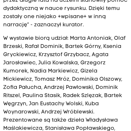
przez długie lata na uczelni stanowiły pomoc
dydaktyczną w nauce rysunku. Dzięki temu
zostały one niejako +wpisane+ w inną
narrację” - zaznaczył kurator.
W wystawie biorą udział: Marta Antoniak, Olaf
Brzeski, Rafał Dominik, Bartek Górny, Ksenia
Gryckiewicz, Krzysztof Grzybacz, Agata
Jarosławiec, Julia Kowalska, Grzegorz
Kumorek, Nadia Markiewicz, Gizela
Mickiewicz, Tomasz Mróz, Dominika Olszowy,
Zofia Pałucha, Andrzej Pawłowski, Dominik
Ritszel, Paulina Stasik, Radek Szlęzak, Bartek
Węgrzyn, Jan Eustachy Wolski, Kuba
Woynarowski, Andrzej Wróblewski.
Prezentowane są także dzieła Władysława
Maślakiewicza, Stanisława Popławskiego,