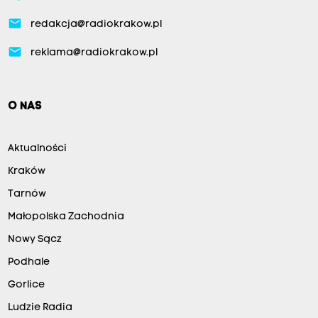
email
redakcja@radiokrakow.pl
email
reklama@radiokrakow.pl
O NAS
Aktualności
Kraków
Tarnów
Małopolska Zachodnia
Nowy Sącz
Podhale
Gorlice
Ludzie Radia