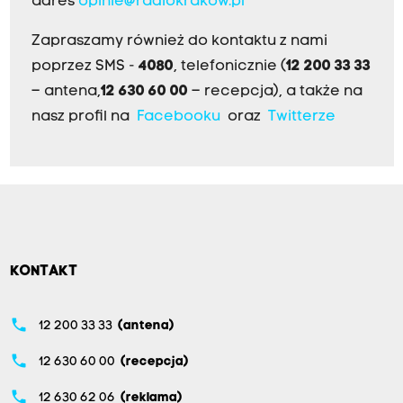
adres
opinie@radiokrakow.pl
Zapraszamy również do kontaktu z nami
poprzez SMS -
4080
, telefonicznie (
12 200 33 33
– antena,
12 630 60 00
– recepcja), a także na
nasz profil na
Facebooku
oraz
Twitterze
KONTAKT
phone
12 200 33 33
(antena)
phone
12 630 60 00
(recepcja)
phone
12 630 62 06
(reklama)