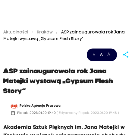
Aktualności
Kraków
ASP zainaugurowała rok Jana
Matejki wystawą „Gypsum Flesh Story”
share
A
A
A
ASP zainaugurowała rok Jana
Matejki wystawą „Gypsum Flesh
Story”
Polska Agencja Prasowa
date_range
Piątek, 2023.01.20 19:40
( Edytowany Piątek, 2023.01.20 19:48 )
Akademia Sztuk Pięknych im. Jana Matejki w