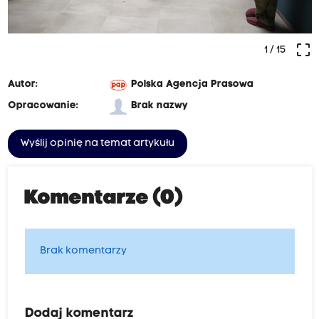
crop_free
1
/ 15
Autor:
Polska Agencja Prasowa
Opracowanie:
Brak nazwy
Wyślij opinię na temat artykułu
Komentarze (0)
Brak komentarzy
Dodaj komentarz