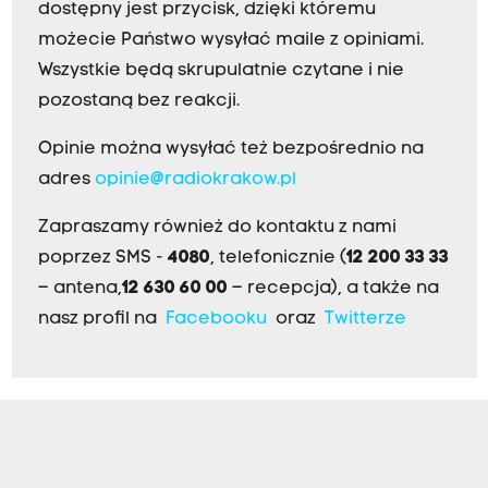
dostępny jest przycisk, dzięki któremu
możecie Państwo wysyłać maile z opiniami.
Wszystkie będą skrupulatnie czytane i nie
pozostaną bez reakcji.
Opinie można wysyłać też bezpośrednio na
adres
opinie@radiokrakow.pl
Zapraszamy również do kontaktu z nami
poprzez SMS -
4080
, telefonicznie (
12 200 33 33
– antena,
12 630 60 00
– recepcja), a także na
nasz profil na
Facebooku
oraz
Twitterze