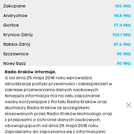
Zakopane
100 MHz
Andrychów
98.8 MHz
Gorlice
97.4 MHz
Krynica-Zdrój
102.1 MHz
Rabka-Zdrój
87.6 MHz
Szczawnica
90 MHz
Nowy Sącz
90 MHz
Radio Kraków informuje,
iż od dnia 25 maja 2018 roku wprowadza
aktualizację polityki prywatności i zabezpieczeń w
zakresie przetwarzania danych osobowych.
Niniejsza informacja ma na celu zapoznanie
osoby korzystające z Portalu Radia Kraków oraz
słuchaczy Radia Kraków ze szczegółami
stosowanych przez Radio Kraków technologii oraz
RADIO KRAKÓW SA. Aleja Juliusza Słowackiego 22, 30-007
z przepisami o ochronie danych osobowych,
Kraków
obowiązujących od dnia 25 maja 2018 roku.
Zapraszamy do zapoznania się z informacjami
Antena: 12 200 33 33