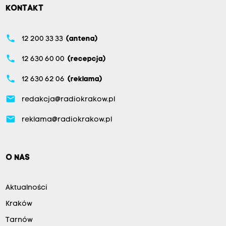
KONTAKT
phone
12 200 33 33
(antena)
phone
12 630 60 00
(recepcja)
phone
12 630 62 06
(reklama)
email
redakcja@radiokrakow.pl
email
reklama@radiokrakow.pl
O NAS
Aktualności
Kraków
Tarnów