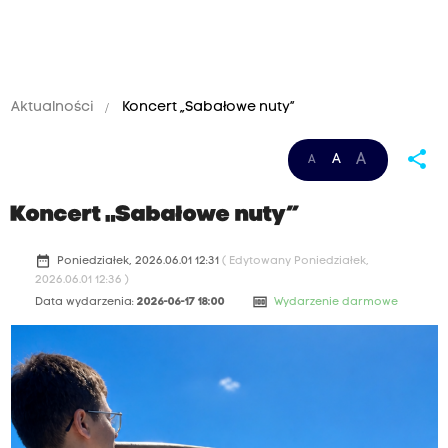
Aktualności
Koncert „Sabałowe nuty”
share
A
A
A
Koncert „Sabałowe nuty”
date_range
Poniedziałek, 2026.06.01 12:31
( Edytowany Poniedziałek,
2026.06.01 12:36 )
money
Data wydarzenia:
2026-06-17 18:00
Wydarzenie darmowe