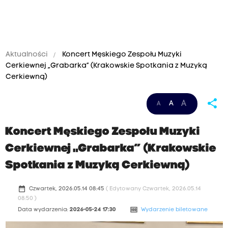
Aktualności
Koncert Męskiego Zespołu Muzyki
Cerkiewnej „Grabarka” (Krakowskie Spotkania z Muzyką
Cerkiewną)
share
A
A
A
Koncert Męskiego Zespołu Muzyki
Cerkiewnej „Grabarka” (Krakowskie
Spotkania z Muzyką Cerkiewną)
date_range
Czwartek, 2026.05.14 08:45
( Edytowany Czwartek, 2026.05.14
08:50 )
money
Data wydarzenia:
2026-05-24 17:30
Wydarzenie biletowane