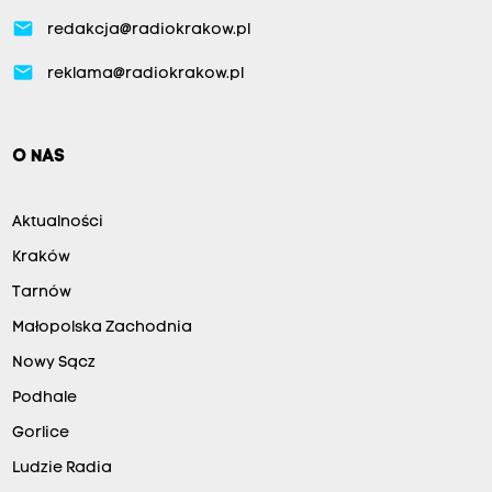
email
redakcja@radiokrakow.pl
email
reklama@radiokrakow.pl
O NAS
Aktualności
Kraków
Tarnów
Małopolska Zachodnia
Nowy Sącz
Podhale
Gorlice
Ludzie Radia