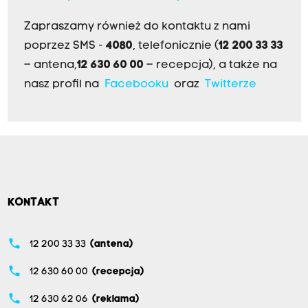
Zapraszamy również do kontaktu z nami
poprzez SMS -
4080
, telefonicznie (
12 200 33 33
– antena,
12 630 60 00
– recepcja), a także na
nasz profil na
Facebooku
oraz
Twitterze
KONTAKT
phone
12 200 33 33
(antena)
phone
12 630 60 00
(recepcja)
phone
12 630 62 06
(reklama)