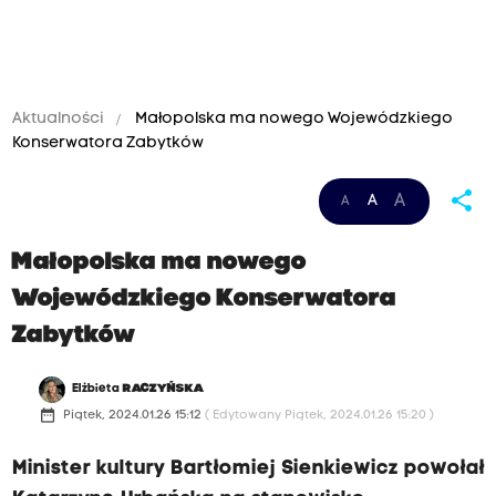
Aktualności
Małopolska ma nowego Wojewódzkiego
Konserwatora Zabytków
share
A
A
A
Małopolska ma nowego
Wojewódzkiego Konserwatora
Zabytków
Elżbieta
RACZYŃSKA
date_range
Piątek, 2024.01.26 15:12
( Edytowany Piątek, 2024.01.26 15:20 )
Minister kultury Bartłomiej Sienkiewicz powołał