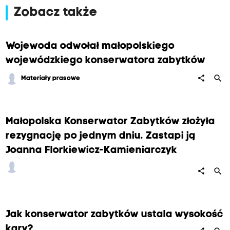
Zobacz także
Wojewoda odwołał małopolskiego
wojewódzkiego konserwatora zabytków
search
share
Materiały prasowe
Małopolska Konserwator Zabytków złożyła
rezygnację po jednym dniu. Zastapi ją
Joanna Florkiewicz-Kamieniarczyk
search
share
Jak konserwator zabytków ustala wysokość
kary?