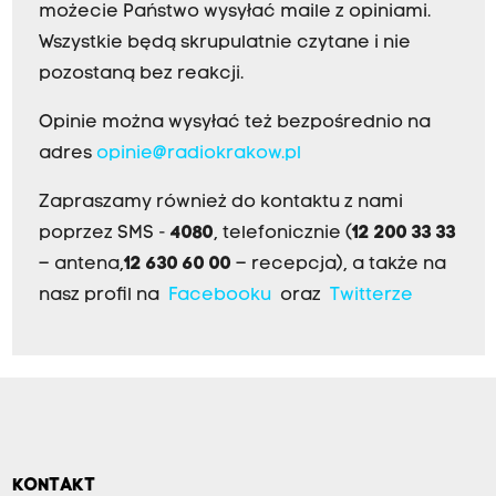
możecie Państwo wysyłać maile z opiniami.
Wszystkie będą skrupulatnie czytane i nie
pozostaną bez reakcji.
Opinie można wysyłać też bezpośrednio na
adres
opinie@radiokrakow.pl
Zapraszamy również do kontaktu z nami
poprzez SMS -
4080
, telefonicznie (
12 200 33 33
– antena,
12 630 60 00
– recepcja), a także na
nasz profil na
Facebooku
oraz
Twitterze
KONTAKT