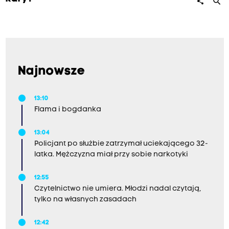
search
share
Najnowsze
13:10
Flama i bogdanka
13:04
Policjant po służbie zatrzymał uciekającego 32-
latka. Mężczyzna miał przy sobie narkotyki
12:55
Czytelnictwo nie umiera. Młodzi nadal czytają,
tylko na własnych zasadach
12:42