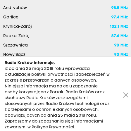
Andrychów
98.8 MHz
Gorlice
97.4 MHz
Krynica-Zdrój
102.1 MHz
Rabka-Zdrój
87.6 MHz
Szczawnica
90 MHz
Nowy Sącz
90 MHz
Radio Kraków informuje,
iż od dnia 25 maja 2018 roku wprowadza
aktualizację polityki prywatności i zabezpieczeń w
zakresie przetwarzania danych osobowych.
Niniejsza informacja ma na celu zapoznanie
osoby korzystające z Portalu Radia Kraków oraz
słuchaczy Radia Kraków ze szczegółami
stosowanych przez Radio Kraków technologii oraz
RADIO KRAKÓW SA. Aleja Juliusza Słowackiego 22, 30-007
z przepisami o ochronie danych osobowych,
Kraków
obowiązujących od dnia 25 maja 2018 roku.
Zapraszamy do zapoznania się z informacjami
Antena: 12 200 33 33
zawartymi w Polityce Prywatności.