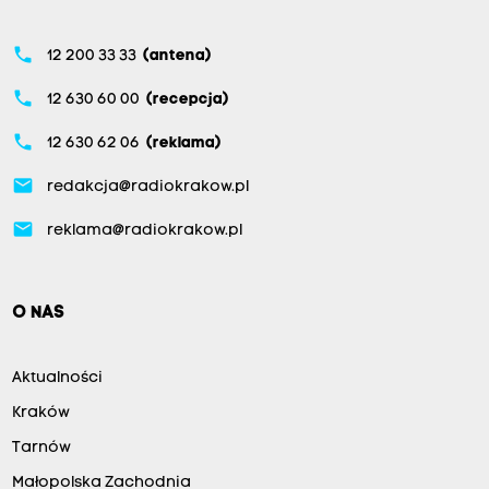
phone
12 200 33 33
(antena)
phone
12 630 60 00
(recepcja)
phone
12 630 62 06
(reklama)
email
redakcja@radiokrakow.pl
email
reklama@radiokrakow.pl
O NAS
Aktualności
Kraków
Tarnów
Małopolska Zachodnia