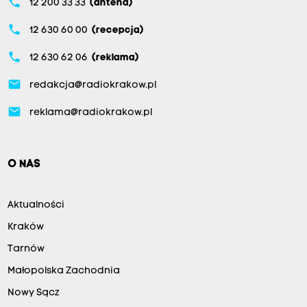
phone
12 200 33 33
(antena)
phone
12 630 60 00
(recepcja)
phone
12 630 62 06
(reklama)
email
redakcja@radiokrakow.pl
email
reklama@radiokrakow.pl
O NAS
Aktualności
Kraków
Tarnów
Małopolska Zachodnia
Nowy Sącz