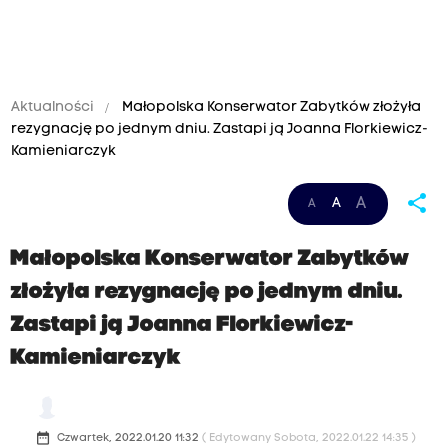
Aktualności
Małopolska Konserwator Zabytków złożyła
rezygnację po jednym dniu. Zastapi ją Joanna Florkiewicz-
Kamieniarczyk
share
A
A
A
Małopolska Konserwator Zabytków
złożyła rezygnację po jednym dniu.
Zastapi ją Joanna Florkiewicz-
Kamieniarczyk
date_range
Czwartek, 2022.01.20 11:32
( Edytowany Sobota, 2022.01.22 14:35 )