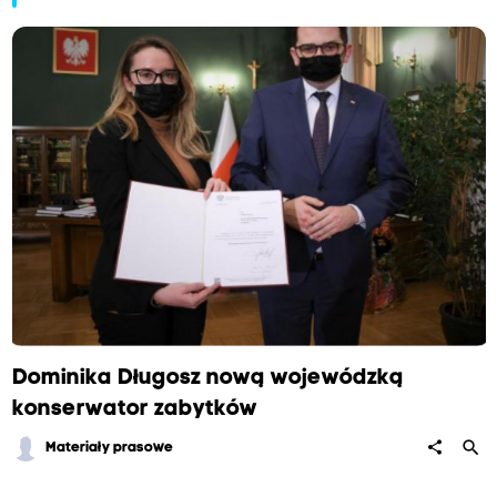
Dominika Długosz nową wojewódzką
konserwator zabytków
search
share
Materiały prasowe